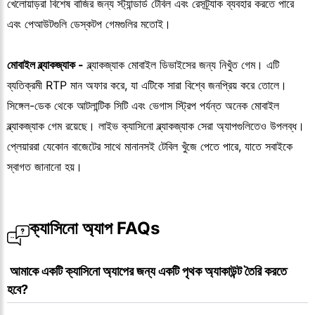
খেলোয়াড়রা বিশেষ বাজির জন্য স্ট্যান্ডার্ড টেবিল এবং রেসট্র্যাক ব্যবহার করতে পারে
এবং পেআউটগুলি ডেস্কটপ গেমগুলির মতোই।
মোবাইল ব্ল্যাকজ্যাক -
ব্ল্যাকজ্যাক মোবাইল ডিভাইসের জন্য নিখুঁত গেম। এটি
ব্যতিক্রমী RTP মান অফার করে, যা এটিকে সারা বিশ্বে জনপ্রিয় করে তোলে।
সিঙ্গেল-ডেক থেকে আটলান্টিক সিটি এবং ভেগাস স্ট্রিপ পর্যন্ত অনেক মোবাইল
ব্ল্যাকজ্যাক গেম রয়েছে। লাইভ ক্যাসিনো ব্ল্যাকজ্যাক সেরা অ্যাপগুলিতেও উপলব্ধ।
প্লেয়াররা যেকোন বাজেটের সাথে মানানসই টেবিল খুঁজে পেতে পারে, যাতে সবাইকে
স্বাগত জানানো হয়।
ক্যাসিনো অ্যাপ FAQs
 আমাকে একটি ক্যাসিনো অ্যাপের জন্য একটি পৃথক অ্যাকাউন্ট তৈরি করতে 
হবে?