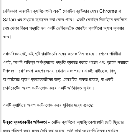
বেশিরভাগ অনলাইন ক্যাসিনোগুলি একটি মোবাইল ব্রাউজার যেমন Chrome বা
Safari এর মাধ্যমে অ্যাক্সেস করা যেতে পারে। একটি মোবাইল ডিভাইসে ক্যাসিনো
গেম খেলার বিকল্প পদ্ধতি হল একটি ডেডিকেটেড মোবাইল ক্যাসিনো অ্যাপ ব্যবহার
করে।
স্বাভাবিকভাবেই, এই দুটি প্ল্যাটফর্মের মধ্যে অনেক মিল রয়েছে। গেমের পরিসীমা
একই, আপনি অভিন্ন অর্থপ্রদানের পদ্ধতি ব্যবহার করতে পারেন এবং গ্রাহক সহায়তা
উপলব্ধ। বেশিরভাগ অংশের জন্য, বোনাস এবং প্রচার একই; যাইহোক, কিছু
অপারেটরের অ্যাপ ব্যবহারকারীদের জন্য একচেটিয়া অফার রয়েছে, যা একটি
ডেডিকেটেড অ্যাপ ডাউনলোড করার একটি অতিরিক্ত সুবিধা।
একটি ক্যাসিনো অ্যাপ ডাউনলোড করার সুবিধার মধ্যে রয়েছে:
উন্নত ব্যবহারকারীর অভিজ্ঞতা -
নেটিভ ক্যাসিনো অ্যাপ্লিকেশানগুলি ছোট স্ক্রিনের
জন্য পরিমাপ করার জন্য তৈরি করা হয়েছে, তাই তারা ওয়েব-ভিত্তিক মোবাইল