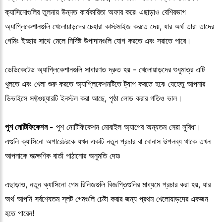
ক্যাসিনোগুলির তুলনায় উন্নত কার্যকারিতা অফার করে৷ এছাড়াও বেশিরভাগ
অ্যাপ্লিকেশানগুলি খেলোয়াড়দের চেহারা কাস্টমাইজ করতে দেয়, যার অর্থ তারা তাদের
গেমিং ইচ্ছার সাথে মেলে নির্দিষ্ট উপাদানগুলি যোগ করতে এবং সরাতে পারে।
ডেডিকেটেড অ্যাপ্লিকেশানগুলি সাধারণত দ্রুত হয় - খেলোয়াড়দের শুধুমাত্র এটি
খুলতে এবং খেলা শুরু করতে অ্যাপ্লিকেশনটিতে ট্যাপ করতে হবে৷ যেহেতু আপনার
ডিভাইসে সফ্টওয়্যারটি ইনস্টল করা আছে, পৃষ্ঠা লোড করার গতিও ভাল।
পুশ নোটিফিকেশন -
পুশ নোটিফিকেশন মোবাইল অ্যাপের অন্যতম সেরা সুবিধা।
এগুলি ক্যাসিনো অপারেটরকে যখন একটি নতুন প্রচার বা বোনাস উপলব্ধ থাকে তখন
আপনাকে তাত্ক্ষণিক বার্তা পাঠানোর অনুমতি দেয়৷
এছাড়াও, নতুন ক্যাসিনো গেম রিলিজগুলি বিজ্ঞপ্তিগুলির মাধ্যমে প্রচার করা হয়, যার
অর্থ আপনি সর্বশেষতম স্লট গেমগুলি চেষ্টা করার জন্য প্রথম খেলোয়াড়দের একজন
হতে পারেন!