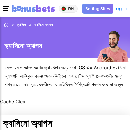
Log in
BN
Betting Sites
ক্যাসিনো
ক্যাসিনো অ্যাপস
ক্যাসিনো অ্যাপস
চলতে চলতে আসল অর্থের জুয়া খেলার জন্য সেরা iOS এবং Android ক্যাসিনো
অ্যাপগুলি আবিষ্কার করুন৷ ওয়েব-ভিত্তিক এবং নেটিভ অ্যাপ্লিকেশানগুলির মধ্যে
পার্থক্য এবং তারা ব্যবহারকারীদের যে অতিরিক্ত বৈশিষ্ট্যগুলি প্রদান করে তা জানুন৷
Cache Clear
ক্যাসিনো অ্যাপস