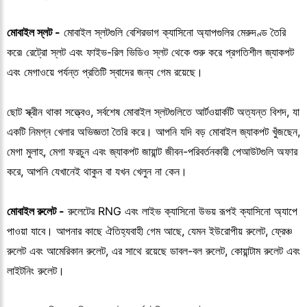
মোবাইল স্লট -
মোবাইল স্লটগুলি বেশিরভাগ ক্যাসিনো অ্যাপগুলির মেরুদণ্ড তৈরি
করে৷ রেট্রো স্লট এবং ফাইভ-রিল ভিডিও স্লট থেকে শুরু করে প্রগতিশীল জ্যাকপট
এবং মেগাওয়ে পর্যন্ত প্রতিটি স্বাদের জন্য গেম রয়েছে।
ছোট স্ক্রীন থাকা সত্ত্বেও, সর্বশেষ মোবাইল স্লটগুলিতে আর্টওয়ার্কটি অত্যন্ত বিশদ, যা
একটি নিমগ্ন খেলার অভিজ্ঞতা তৈরি করে। আপনি যদি বড় মোবাইল জ্যাকপট খুঁজছেন,
মেগা মুলাহ, মেগা ফরচুন এবং জ্যাকপট জায়ান্ট জীবন-পরিবর্তনকারী পেআউটগুলি অফার
করে, আপনি যেখানেই থাকুন বা যখন খেলুন না কেন।
মোবাইল রুলেট -
রুলেটের RNG এবং লাইভ ক্যাসিনো উভয় রূপই ক্যাসিনো অ্যাপে
পাওয়া যাবে। আপনার কাছে ঐতিহ্যবাহী গেম আছে, যেমন ইউরোপীয় রুলেট, ফ্রেঞ্চ
রুলেট এবং আমেরিকান রুলেট, এর সাথে রয়েছে ডাবল-বল রুলেট, কোয়ান্টাম রুলেট এবং
লাইটনিং রুলেট।