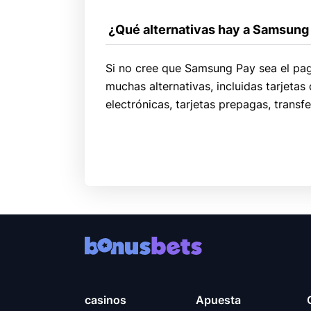
 ¿Qué alternativas hay a Samsung
Si no cree que Samsung Pay sea el pag
muchas alternativas, incluidas tarjetas 
electrónicas, tarjetas prepagas, trans
casinos
Apuesta