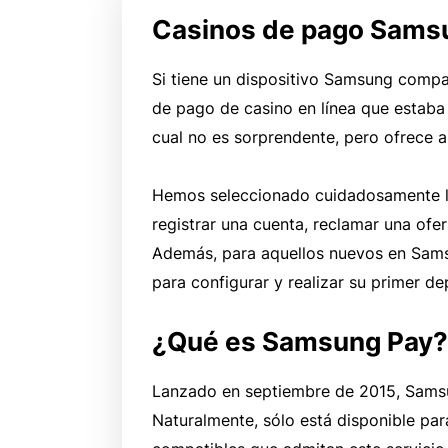
Casinos de pago Sams
Si tiene un dispositivo Samsung compa
de pago de casino en línea que estaba 
cual no es sorprendente, pero ofrece al
Hemos seleccionado cuidadosamente 
registrar una cuenta, reclamar una of
Además, para aquellos nuevos en Sams
para configurar y realizar su primer de
¿Qué es Samsung Pay?
Lanzado en septiembre de 2015, Samsu
Naturalmente, sólo está disponible pa