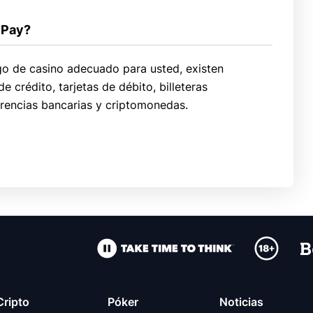
 Pay?
o de casino adecuado para usted, existen
de crédito, tarjetas de débito, billeteras
ferencias bancarias y criptomonedas.
Cripto
Póker
Noticias