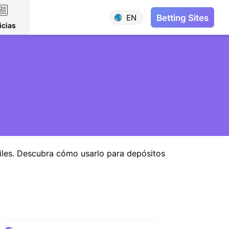
EN
Betting Sites
icias
iles. Descubra cómo usarlo para depósitos