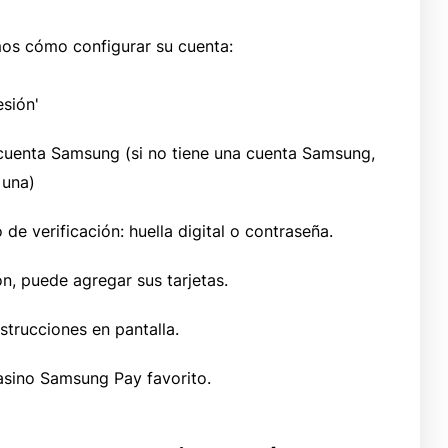
amos cómo configurar su cuenta:
esión'
u cuenta Samsung (si no tiene una cuenta Samsung,
 una)
 de verificación: huella digital o contraseña.
ón, puede agregar sus tarjetas.
nstrucciones en pantalla.
casino Samsung Pay favorito.