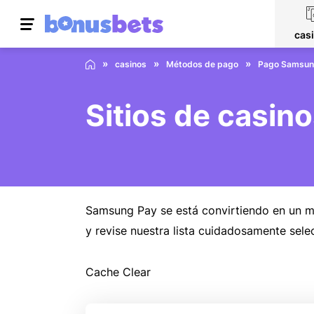
cas
casinos
Métodos de pago
Pago Samsu
Sitios de casi
Samsung Pay se está convirtiendo en un m
y revise nuestra lista cuidadosamente sel
Cache Clear