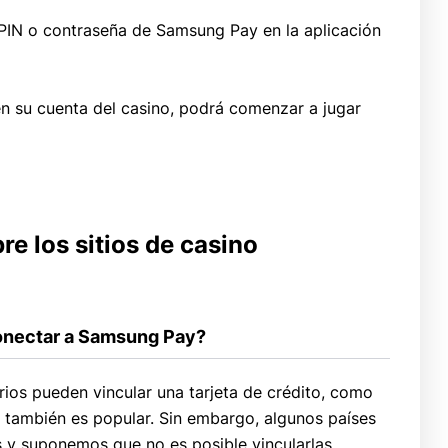
PIN o contraseña de Samsung Pay en la aplicación
n su cuenta del casino, podrá comenzar a jugar
e los sitios de casino
onectar a Samsung Pay?
arios pueden vincular una tarjeta de crédito, como
 también es popular. Sin embargo, algunos países
s y suponemos que no es posible vincularlas