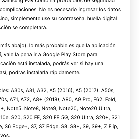
o. Samsung Pay combina protocolos de seguridad
omplicaciones. No es necesario ingresar los datos
sino, simplemente use su contraseña, huella digital
acción se completará.
r más abajo), lo más probable es que la aplicación
, vale la pena ir a Google Play Store para
cación está instalada, podrás ver si hay una
así, podrás instalarla rápidamente.
es: A30s, A31, A32, A5 (2016), A5 (2017), A50s,
70s, A71, A72, A8+ (2018), A80, A9 Pro, F62, Fold,
0+, Note5, Note8, Note9, Note20, Note20 Ultra,
S10e, S20, S20 FE, S20 FE 5G, S20 Ultra, S20+, S21
, S6 Edge+, S7, S7 Edge, S8, S8+, S9, S9+, Z Flip,
vos.