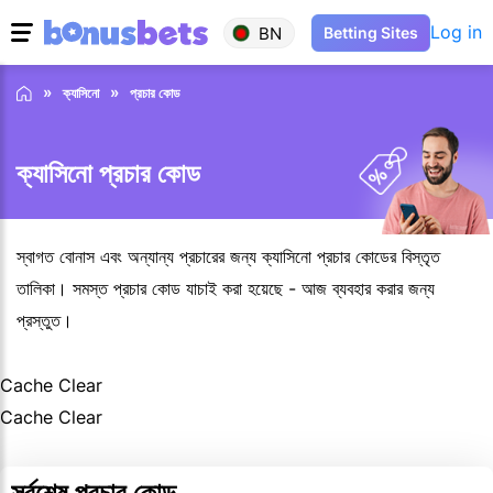
Log in
BN
Betting Sites
ক্যাসিনো
প্রচার কোড
ক্যাসিনো প্রচার কোড
স্বাগত বোনাস এবং অন্যান্য প্রচারের জন্য ক্যাসিনো প্রচার কোডের বিস্তৃত
তালিকা। সমস্ত প্রচার কোড যাচাই করা হয়েছে - আজ ব্যবহার করার জন্য
প্রস্তুত।
Cache Clear
Cache Clear
সর্বশেষ প্রচার কোড