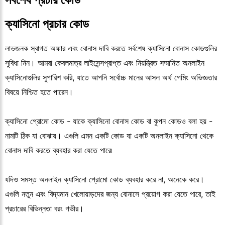
ক্যাসিনো প্রচার কোড
লাভজনক স্বাগত অফার এবং বোনাস দাবি করতে সর্বশেষ ক্যাসিনো বোনাস কোডগুলির
সুবিধা নিন। আমরা কেবলমাত্র লাইসেন্সপ্রাপ্ত এবং নিয়ন্ত্রিত সম্মানিত অনলাইন
ক্যাসিনোগুলির সুপারিশ করি, যাতে আপনি সর্বোচ্চ মানের আসল অর্থ গেমিং অভিজ্ঞতার
বিষয়ে নিশ্চিত হতে পারেন।
ক্যাসিনো প্রোমো কোড - যাকে ক্যাসিনো বোনাস কোড বা কুপন কোডও বলা হয় -
নামটি ঠিক যা বোঝায়। এগুলি এমন একটি কোড যা একটি অনলাইন ক্যাসিনো থেকে
বোনাস দাবি করতে ব্যবহার করা যেতে পারে৷
যদিও সমস্ত অনলাইন ক্যাসিনো প্রোমো কোড ব্যবহার করে না, অনেকে করে।
এগুলি নতুন এবং বিদ্যমান খেলোয়াড়দের জন্য বোনাসে প্রয়োগ করা যেতে পারে, তাই
প্রচারের বিভিন্নতা বরং গভীর।