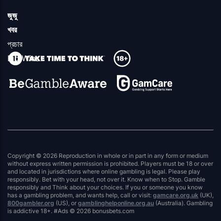
জুজু
খবর
প্রচার
Big Wins
Copyright © 2026 Reproduction in whole or in part in any form or medium
without express written permission is prohibited. Players must be 18 or over
and located in jurisdictions where online gambling is legal. Please play
responsibly. Bet with your head, not over it. Know when to Stop. Gamble
responsibly and Think about your choices. If you or someone you know
has a gambling problem, and wants help, call or visit:
gamcare.org.uk
(UK),
800gambler.org
(US), or
gamblinghelponline.org.au
(Australia). Gambling
is addictive 18+. #Ads © 2026 bonusbets.com