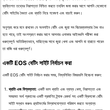
ব্যক্তিগত তথ্যের নিরাপত্তা নিশ্চিত করতে তহবিল জমা করার আগে আপনি যেকোনো
বেটিং সাইটের বৈধতা এবং খ্যাতি নিয়ে গবেষণা এবং যাচাই করুন।
অনুগ্রহ করে মনে রাখবেন যে অনলাইন বেটিং এবং জুয়া সব বিচারব্যবস্থায় বৈধ নাও
হতে পারে, তাই অংশগ্রহণ করার আগে আপনার এলাকার আইনগুলি পরীক্ষা করা
গুরুত্বপূর্ণ৷ অতিরিক্তভাবে, দায়িত্বের সাথে জুয়া খেলা এবং আপনি যা হারাতে পারেন
তা বাজি ধরা গুরুত্বপূর্ণ।
একটি EOS বেটিং সাইট নির্বাচন করা
একটি EOS বেটিং সাইট নির্বাচন করার সময়, নিম্নলিখিত বিষয়গুলি বিবেচনা করুন:
খ্যাতি এবং বিশ্বস্ততা:
একটি ভাল খ্যাতি এবং ন্যায্য খেলা, নিরাপত্তা এবং
সময়মত অর্থ প্রদানের একটি প্রমাণিত ট্র্যাক রেকর্ড সহ একটি ক্রিপকো বেটিং
সাইট সন্ধান করুন৷ প্ল্যাটফর্মের বিশ্বাসযোগ্যতা পরিমাপ করতে অন্যান্য