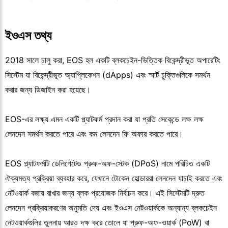
ইওএস তথ্য
2018 সালে চালু করা, EOS হল একটি ব্লকচেইন-ভিত্তিক বিকেন্দ্রীভূত অপারেটিং
সিস্টেম যা বিকেন্দ্রীভূত অ্যাপ্লিকেশন (dApps) এবং স্মার্ট চুক্তিগুলিকে সমর্থন
করার জন্য ডিজাইন করা হয়েছে।
EOS-এর লক্ষ্য এমন একটি প্ল্যাটফর্ম প্রদান করা যা প্রতি সেকেন্ডে লক্ষ লক্ষ
লেনদেন সমর্থন করতে পারে এবং কম লেনদেন ফি অফার করতে পারে।
EOS প্ল্যাটফর্মটি ডেলিগেটেড প্রুফ-অফ-স্টেক (DPoS) নামে পরিচিত একটি
ঐক্যমত্য প্রক্রিয়া ব্যবহার করে, যেখানে টোকেন হোল্ডাররা লেনদেন যাচাই করতে এবং
নেটওয়ার্ক বজায় রাখার জন্য ব্লক প্রযোজক নির্বাচন করে। এই সিস্টেমটি দ্রুত
লেনদেন প্রক্রিয়াকরণের অনুমতি দেয় এবং ইওএস নেটওয়ার্ককে অন্যান্য ব্লকচেইন
নেটওয়ার্কগুলির তুলনায় আরও দক্ষ করে তোলে যা প্রুফ-অফ-ওয়ার্ক (PoW) বা