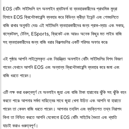
EOS বেটিং সাইটগুলি হল অনলাইন প্ল্যাটফর্ম যা ব্যবহারকারীদের প্রাথমিক মুদ্রা
হিসাবে EOS ক্রিপ্টোকারেন্সি ব্যবহার করে বিভিন্ন ক্রীড়া ইভেন্ট এবং গেমগুলিতে
বাজি রাখার অনুমতি দেয়৷ এই সাইটগুলি ব্যবহারকারীদের জন্য প্রাক-ম্যাচ এবং সকার,
বাস্কেটবল, টেনিস, ESports, ক্রিকেট এবং আরও অনেক কিছুর মত লাইভ বাজি
সহ ব্যবহারকারীদের জন্য বাজি ধরার বিকল্পগুলির একটি পরিসর অফার করে৷
এই পৃষ্ঠায় আপনি লাইসেন্সকৃত এবং নিয়ন্ত্রিত অনলাইন বেটিং সাইটগুলির বিশদ বিবরণ
পাবেন যেখানে আপনি EOS এবং অন্যান্য ক্রিপ্টোকারেন্সি ব্যবহার করে জমা এবং
বাজি ধরতে পারেন।
এটি লক্ষ করা গুরুত্বপূর্ণ যে অনলাইন জুয়া এবং বাজি টাকা হারানোর ঝুঁকি সহ ঝুঁকি বহন
করতে পারে৷ আপনার সর্বদা দায়িত্বের সাথে জুয়া খেলা উচিত এবং আপনি যা হারাতে
পারেন তা কেবল বাজি ধরতে পারেন। আপনার তহবিল এবং ব্যক্তিগত তথ্য নিরাপদ
কিনা তা নিশ্চিত করতে আপনি যেকোনো EOS বেটিং সাইটের বৈধতা এবং খ্যাতি
যাচাই করাও গুরুত্বপূর্ণ।