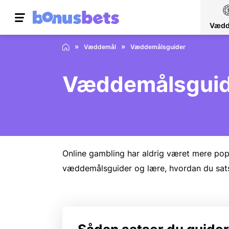
Vædd
Væddemål
Væddemålsguider
Væddemålsguid
Online gambling har aldrig været mere popul
væddemålsguider og lære, hvordan du satser