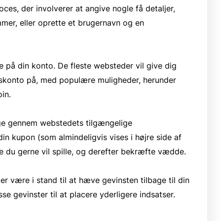
ces, der involverer at angive nogle få detaljer,
mer, eller oprette et brugernavn og en
e på din konto. De fleste websteder vil give dig
lskonto på, med populære muligheder, herunder
in.
søge gennem webstedets tilgængelige
din kupon (som almindeligvis vises i højre side af
 du gerne vil spille, og derefter bekræfte vædde.
r være i stand til at hæve gevinsten tilbage til din
e gevinster til at placere yderligere indsatser.