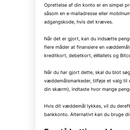
Oprettelse af din konto er en simpel pro
såsom en e-mailadresse eller mobilnum
adgangskode, hvis det kræves.
Når det er gjort, kan du indsætte peng
flere måder at finansiere en væddemå
kreditkort, debetkort, eWallets og Bitco
Når du har gjort dette, skal du blot 
væddemålsmarkeder, tilføje et valg til 
din skærm), indtaste hvor mange penge
Hvis dit væddemål lykkes, vil du derefte
bankkonto. Alternativt kan du bruge diss