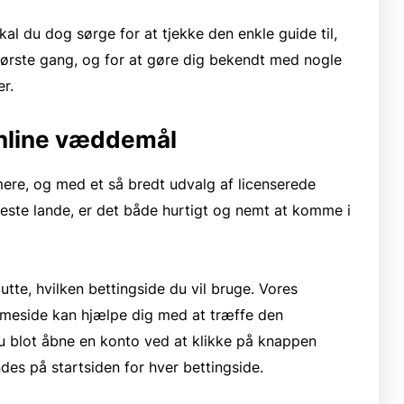
al du dog sørge for at tjekke den enkle guide til,
ørste gang, og for at gøre dig bekendt med nogle
r.
nline væddemål
ere, og med et så bredt udvalg af licenserede
 fleste lande, er det både hurtigt og nemt at komme i
lutte, hvilken bettingside du vil bruge. Vores
mmeside kan hjælpe dig med at træffe den
 du blot åbne en konto ved at klikke på knappen
indes på startsiden for hver bettingside.