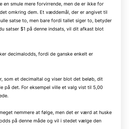
 en smule mere forvirrende, men de er ikke for
det omkring dem. Et væddemål, der er angivet til
ulle satse to, men bare fordi tallet siger to, betyder
du satser $1 på denne indsats, vil dit afkast blot
ker decimalodds, fordi de ganske enkelt er
 som et decimaltal og viser blot det beløb, dit
e på det. For eksempel ville et valg vist til 5,00
ede.
meget nemmere at følge, men det er værd at huske
e odds på denne måde og vil i stedet vælge den