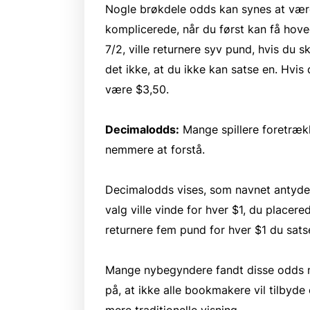
Nogle brøkdele odds kan synes at være
komplicerede, når du først kan få hove
7/2, ville returnere syv pund, hvis du sk
det ikke, at du ikke kan satse en. Hvis 
være $3,50.
Decimalodds:
Mange spillere foretræk
nemmere at forstå.
Decimalodds vises, som navnet antyder,
valg ville vinde for hver $1, du placered
returnere fem pund for hver $1 du sats
Mange nybegyndere fandt disse odds 
på, at ikke alle bookmakere vil tilbyd