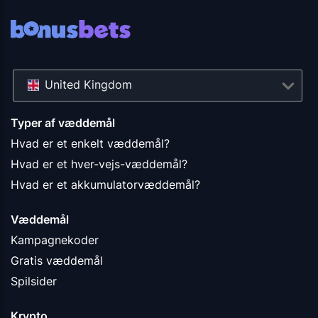
United Kingdom
Typer af væddemål
Hvad er et enkelt væddemål?
Hvad er et hver-vejs-væddemål?
Hvad er et akkumulatorvæddemål?
Væddemål
Kampagnekoder
Gratis væddemål
Spilsider
Krypto