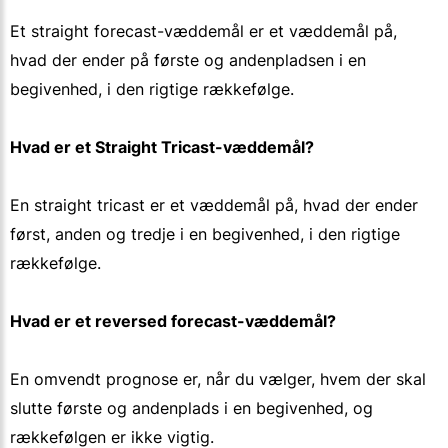
Et straight forecast-væddemål er et væddemål på,
hvad der ender på første og andenpladsen i en
begivenhed, i den rigtige rækkefølge.
Hvad er et Straight Tricast-væddemål?
En straight tricast er et væddemål på, hvad der ender
først, anden og tredje i en begivenhed, i den rigtige
rækkefølge.
Hvad er et reversed forecast-væddemål?
En omvendt prognose er, når du vælger, hvem der skal
slutte første og andenplads i en begivenhed, og
rækkefølgen er ikke vigtig.