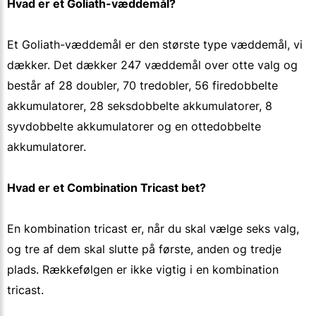
Hvad er et Goliath-væddemål?
Et Goliath-væddemål er den største type væddemål, vi
dækker. Det dækker 247 væddemål over otte valg og
består af 28 doubler, 70 tredobler, 56 firedobbelte
akkumulatorer, 28 seksdobbelte akkumulatorer, 8
syvdobbelte akkumulatorer og en ottedobbelte
akkumulatorer.
Hvad er et Combination Tricast bet?
En kombination tricast er, når du skal vælge seks valg,
og tre af dem skal slutte på første, anden og tredje
plads. Rækkefølgen er ikke vigtig i en kombination
tricast.