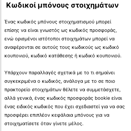
 Κωδικοί μπόνους στοιχημάτων
Ένας κωδικός μπόνους στοιχηματισμού μπορεί
επίσης να είναι γνωστός ως κωδικός προσφοράς,
ενώ ορισμένοι ιστότοποι στοιχημάτων μπορεί να
αναφέρονται σε αυτούς τους κωδικούς ως κωδικό
κουπονιού, κωδικό κατάθεσης ή κωδικό κουπονιού.
Υπάρχουν παραλλαγές σχετικά με το τι σημαίνει
συγκεκριμένα ο κωδικός, ανάλογα με το σε ποιο
πρακτορείο στοιχημάτων θέλετε να συμμετάσχετε,
αλλά γενικά, ένας κωδικός προσφοράς bookie είναι
ένας ειδικός κωδικός που έχει σχεδιαστεί για να σας
προσφέρει επιπλέον κεφάλαια μπόνους για να
στοιχηματίσετε όταν γίνετε μέλος.