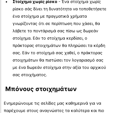
Στοίχημα χωρίς ρίσκο
- Ένα στοίχημα χωρίς
ρίσκο σάς δίνει τη δυνατότητα να τοποθετήσετε
ένα στοίχημα με πραγματικά χρήματα
γνωρίζοντας ότι σε περίπτωση που χάσει, θα
λάβετε το ποντάρισμά σας πίσω ως δωρεάν
στοίχημα. Εάν το στοίχημα κερδίσει, ο
πράκτορας στοιχημάτων θα πληρώσει τα κέρδη
σας. Εάν το στοίχημά σας χαθεί, ο πράκτορας
στοιχημάτων θα πιστώσει τον λογαριασμό σας
με ένα δωρεάν στοίχημα στην αξία του αρχικού
σας στοιχήματος.
 Μπόνους στοιχημάτων
Ενημερώνουμε τις σελίδες μας καθημερινά για να
παρέχουμε στους αναγνώστες τα καλύτερα και πιο