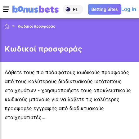
Log in
EL
Betting Sites
Κωδικοί προσφοράς
Κωδικοί προσφοράς
Λάβετε τους πιο πρόσφατους κωδικούς προσφοράς
από τους καλύτερους διαδικτυακούς ιστότοπους
στοιχημάτων - χρησιμοποιήστε τους αποκλειστικούς
κωδικούς μπόνους για να λάβετε τις καλύτερες
προσφορές εγγραφής από διαδικτυακούς
στοιχηματιστές...