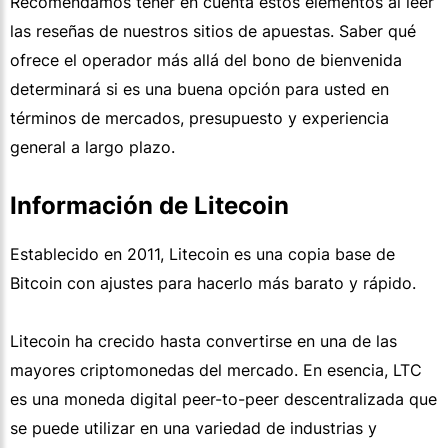
Recomendamos tener en cuenta estos elementos al leer
las reseñas de nuestros sitios de apuestas. Saber qué
ofrece el operador más allá del bono de bienvenida
determinará si es una buena opción para usted en
términos de mercados, presupuesto y experiencia
general a largo plazo.
Información de Litecoin
Establecido en 2011, Litecoin es una copia base de
Bitcoin con ajustes para hacerlo más barato y rápido.
Litecoin ha crecido hasta convertirse en una de las
mayores criptomonedas del mercado. En esencia, LTC
es una moneda digital peer-to-peer descentralizada que
se puede utilizar en una variedad de industrias y