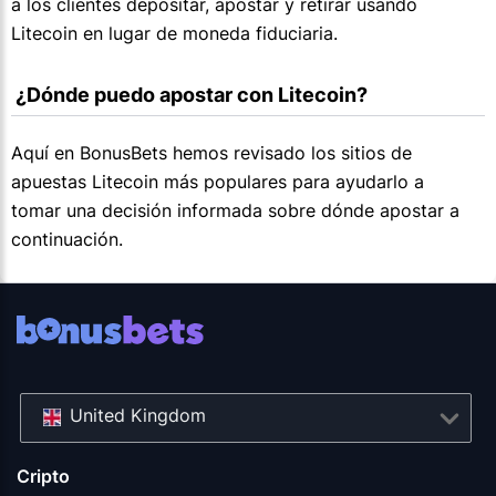
a los clientes depositar, apostar y retirar usando
Litecoin en lugar de moneda fiduciaria.
 ¿Dónde puedo apostar con Litecoin?
Aquí en BonusBets hemos revisado los sitios de
apuestas Litecoin más populares para ayudarlo a
tomar una decisión informada sobre dónde apostar a
continuación.
United Kingdom
Cripto