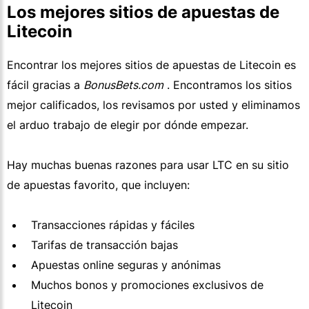
Los mejores sitios de apuestas de
Litecoin
Encontrar los mejores sitios de apuestas de Litecoin es
fácil gracias a
BonusBets.com
. Encontramos los sitios
mejor calificados, los revisamos por usted y eliminamos
el arduo trabajo de elegir por dónde empezar.
Hay muchas buenas razones para usar LTC en su sitio
de apuestas favorito, que incluyen:
Transacciones rápidas y fáciles
Tarifas de transacción bajas
Apuestas online seguras y anónimas
Muchos bonos y promociones exclusivos de
Litecoin