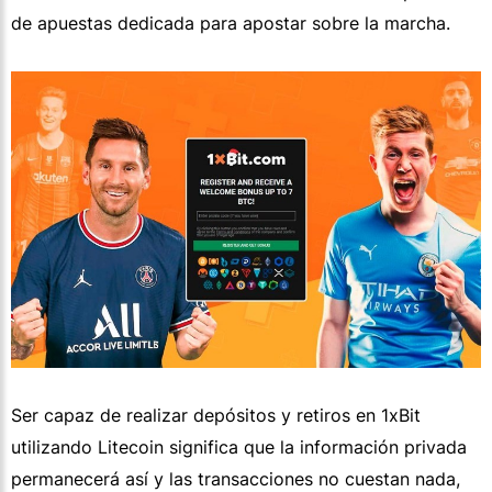
de apuestas dedicada para apostar sobre la marcha.
Ser capaz de realizar depósitos y retiros en 1xBit
utilizando Litecoin significa que la información privada
permanecerá así y las transacciones no cuestan nada,