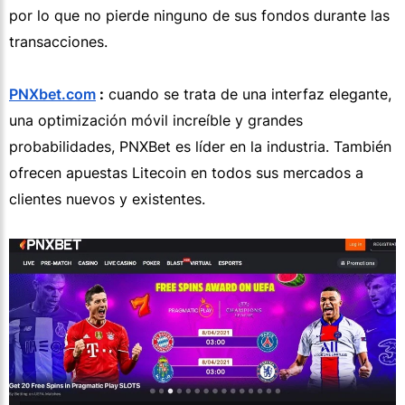
por lo que no pierde ninguno de sus fondos durante las
transacciones.
PNXbet.com
:
cuando se trata de una interfaz elegante,
una optimización móvil increíble y grandes
probabilidades, PNXBet es líder en la industria. También
ofrecen apuestas Litecoin en todos sus mercados a
clientes nuevos y existentes.