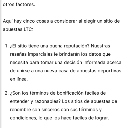
otros factores.
Aquí hay cinco cosas a considerar al elegir un sitio de
apuestas LTC:
¿El sitio tiene una buena reputación? Nuestras
reseñas imparciales le brindarán los datos que
necesita para tomar una decisión informada acerca
de unirse a una nueva casa de apuestas deportivas
en línea.
¿Son los términos de bonificación fáciles de
entender y razonables? Los sitios de apuestas de
renombre son sinceros con sus términos y
condiciones, lo que los hace fáciles de lograr.