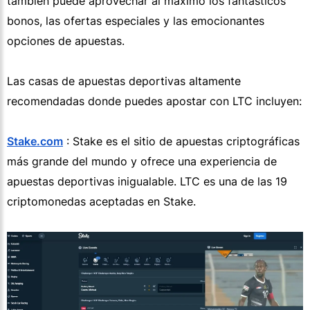
también puede aprovechar al máximo los fantásticos
bonos, las ofertas especiales y las emocionantes
opciones de apuestas.
Las casas de apuestas deportivas altamente
recomendadas donde puedes apostar con LTC incluyen:
Stake.com
: Stake es el sitio de apuestas criptográficas
más grande del mundo y ofrece una experiencia de
apuestas deportivas inigualable. LTC es una de las 19
criptomonedas aceptadas en Stake.