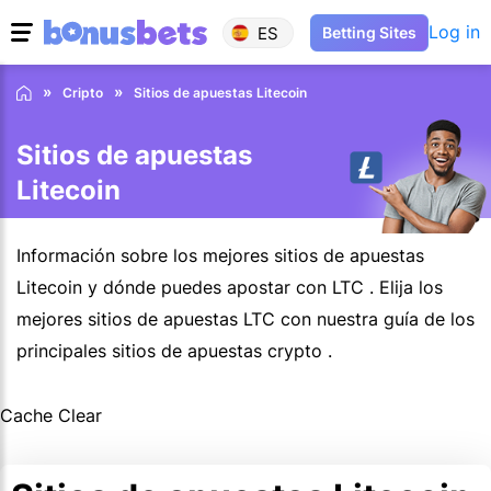
Log in
ES
Betting Sites
Cripto
Sitios de apuestas Litecoin
Sitios de apuestas
Litecoin
Información sobre los mejores sitios de apuestas
Litecoin y dónde puedes apostar con LTC . Elija los
mejores sitios de apuestas LTC con nuestra guía de los
principales sitios de apuestas crypto .
Cache Clear