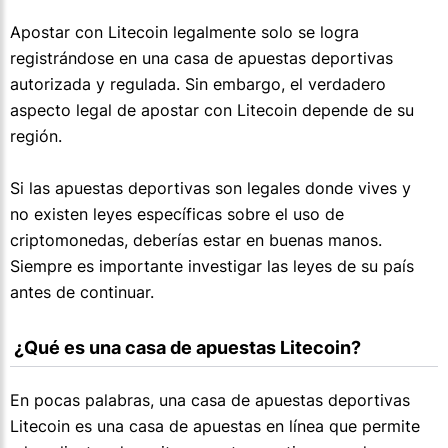
Apostar con Litecoin legalmente solo se logra
registrándose en una casa de apuestas deportivas
autorizada y regulada. Sin embargo, el verdadero
aspecto legal de apostar con Litecoin depende de su
región.
Si las apuestas deportivas son legales donde vives y
no existen leyes específicas sobre el uso de
criptomonedas, deberías estar en buenas manos.
Siempre es importante investigar las leyes de su país
antes de continuar.
 ¿Qué es una casa de apuestas Litecoin?
En pocas palabras, una casa de apuestas deportivas
Litecoin es una casa de apuestas en línea que permite