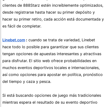
clientes de 888Starz estén increíblemente optimizados,
desde registrarse hasta hacer su primer depósito y
hacer su primer retiro, cada acción está documentada y
es fácil de completar.
Linebet.com
:
cuando se trata de variedad, Linebet
hace todo lo posible para garantizar que sus clientes
tengan opciones de apuestas interesantes y atractivas
para disfrutar. El sitio web ofrece probabilidades en
muchos eventos deportivos locales e internacionales,
así como opciones para apostar en política, pronóstico
del tiempo y caza y pesca.
Si está buscando opciones de juego más tradicionales
mientras espera el resultado de su evento deportivo