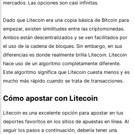
mercados. Las opciones son casi infinitas.
Dado que Litecoin era una copia básica de Bitcoin para
empezar, existen similitudes entre las criptomonedas.
Ambos están descentralizados y se ven facilitados por
el uso de la cadena de bloques. Sin embargo, en sus
diferencias es donde realmente brilla Litecoin. Litecoin
hace uso de un algoritmo completamente diferente.
Este algoritmo significa que Litecoin cuesta menos y es
mucho más rápido cuando se trata de transacciones.
Cómo apostar con Litecoin
Litecoin es una excelente opción para apostar en tus
deportes favoritos en los sitios de apuestas en línea. Al
seguir los pasos a continuación, debería tener una