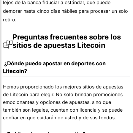
lejos de la banca fiduciaria estándar, que puede
demorar hasta cinco días hábiles para procesar un solo
retiro.
Preguntas frecuentes sobre los 
sitios de apuestas Litecoin
 ¿Dónde puedo apostar en deportes con 
Litecoin?
Hemos proporcionado los mejores sitios de apuestas
de Litecoin para elegir. No solo brindan promociones
emocionantes y opciones de apuestas, sino que
también son legales, cuentan con licencia y se puede
confiar en que cuidarán de usted y de sus fondos.