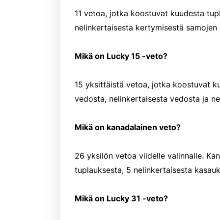
11 vetoa, jotka koostuvat kuudesta tup
nelinkertaisesta kertymisestä samojen 
Mikä on Lucky 15 -veto?
15 yksittäistä vetoa, jotka koostuvat k
vedosta, nelinkertaisesta vedosta ja n
Mikä on kanadalainen veto?
26 yksilön vetoa viidelle valinnalle. K
tuplauksesta, 5 nelinkertaisesta kasauk
Mikä on Lucky 31 -veto?