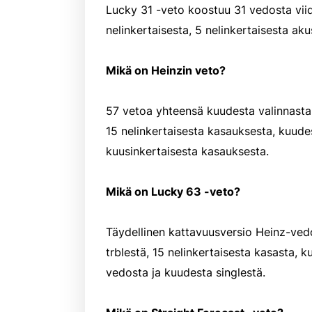
Lucky 31 -veto koostuu 31 vedosta viide
nelinkertaisesta, 5 nelinkertaisesta akus
Mikä on Heinzin veto?
57 vetoa yhteensä kuudesta valinnasta,
15 nelinkertaisesta kasauksesta, kuude
kuusinkertaisesta kasauksesta.
Mikä on Lucky 63 -veto?
Täydellinen kattavuusversio Heinz-ved
trblestä, 15 nelinkertaisesta kasasta, k
vedosta ja kuudesta singlestä.