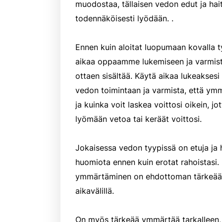
muodostaa, tällaisen vedon edut ja haita
todennäköisesti lyödään. .
Ennen kuin aloitat luopumaan kovalla ty
aikaa oppaamme lukemiseen ja varmista
ottaen sisältää. Käytä aikaa lukeakses
vedon toimintaan ja varmista, että ymm
ja kuinka voit laskea voittosi oikein, jot
lyömään vetoa tai keräät voittosi.
Jokaisessa vedon tyypissä on etuja ja h
huomiota ennen kuin erotat rahoistasi.
ymmärtäminen on ehdottoman tärkeää, jo
aikavälillä.
On myös tärkeää ymmärtää tarkalleen, m