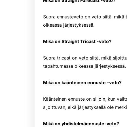
Mikä on Straight Forecast -veto?
Suora ennusteveto on veto siitä, mikä
oikeassa järjestyksessä.
Mikä on Straight Tricast -veto?
Suora tricast on veto siitä, mikä sijoi
tapahtumassa oikeassa järjestyksessä.
Mikä on käänteinen ennuste -veto?
Käänteinen ennuste on silloin, kun vali
sijoittuvan, eikä järjestyksellä ole merki
Mikä on yhdistelmäennuste-veto?