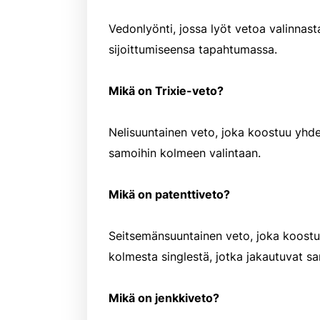
Vedonlyönti, jossa lyöt vetoa valinnas
sijoittumiseensa tapahtumassa.
Mikä on Trixie-veto?
Nelisuuntainen veto, joka koostuu yhde
samoihin kolmeen valintaan.
Mikä on patenttiveto?
Seitsemänsuuntainen veto, joka koostu
kolmesta singlestä, jotka jakautuvat s
Mikä on jenkkiveto?