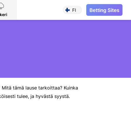
FI
Betting Sites
keri
 Mitä tämä lause tarkoittaa? Kuinka
isesti tulee, ja hyvästä syystä.