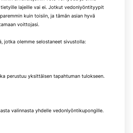
ietyille lajeille vai ei. Jotkut vedonlyöntityypit
n paremmin kuin toisiin, ja tämän asian hyvä
amaan voittojasi.
ä, jotka olemme selostaneet sivustolla:
joka perustuu yksittäisen tapahtuman tulokseen.
asta valinnasta yhdelle vedonlyöntikupongille.