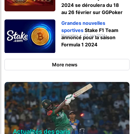
2024 se déroulera du 18
au 26 février sur GGPoker
Grandes nouvelles
sportives
Stake F1 Team
Nouvelles
02 Jan 2024
annoncé pour la saison
Formula 1 2024
More news
Actualités des paris