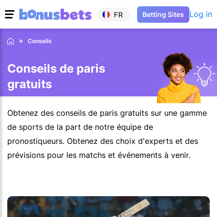
Log in
FR
Betting Sites
Conseils
Conseils de paris
gratuits
Obtenez des conseils de paris gratuits sur une gamme
de sports de la part de notre équipe de
pronostiqueurs. Obtenez des choix d'experts et des
prévisions pour les matchs et événements à venir.