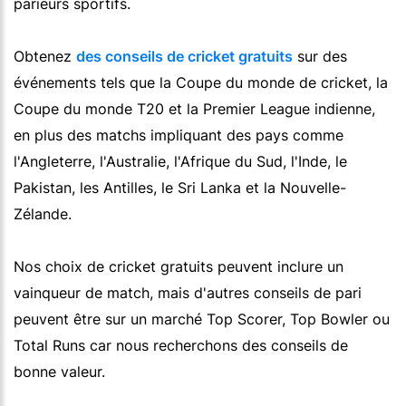
parieurs sportifs.
Obtenez
des conseils de cricket gratuits
sur des
événements tels que la Coupe du monde de cricket, la
Coupe du monde T20 et la Premier League indienne,
en plus des matchs impliquant des pays comme
l'Angleterre, l'Australie, l'Afrique du Sud, l'Inde, le
Pakistan, les Antilles, le Sri Lanka et la Nouvelle-
Zélande.
Nos choix de cricket gratuits peuvent inclure un
vainqueur de match, mais d'autres conseils de pari
peuvent être sur un marché Top Scorer, Top Bowler ou
Total Runs car nous recherchons des conseils de
bonne valeur.