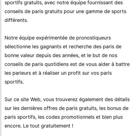
sportifs gratuits, avec notre équipe fournissant des
conseils de paris gratuits pour une gamme de sports
différents.
Notre équipe expérimentée de pronostiqueurs
sélectionne les gagnants et recherche des paris de
bonne valeur depuis des années, et le but de nos
conseils de paris quotidiens est de vous aider à battre
les parieurs et à réaliser un profit sur vos paris
sportifs.
Sur ce site Web, vous trouverez également des détails
sur les dernières offres de paris gratuits, les bonus de
paris sportifs, les codes promotionnels et bien plus
encore. Le tout gratuitement !