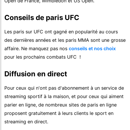
Open de France, Wimbledon et US Open.
Conseils de paris UFC
Les paris sur UFC ont gagné en popularité au cours
des dernières années et les paris MMA sont une grosse
affaire. Ne manquez pas nos
conseils et nos choix
pour les prochains combats UFC !
Diffusion en direct
Pour ceux qui n'ont pas d'abonnement à un service de
streaming sportif à la maison, et pour ceux qui aiment
parier en ligne, de nombreux sites de paris en ligne
proposent gratuitement à leurs clients le sport en
streaming en direct.