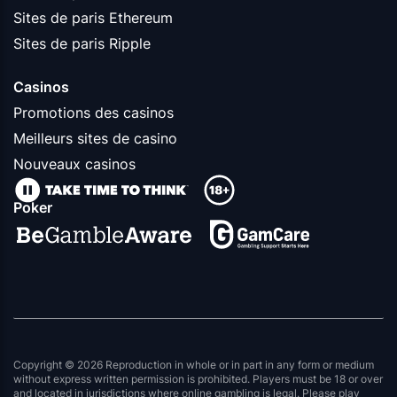
Sites de paris Ethereum
Sites de paris Ripple
Casinos
Promotions des casinos
Meilleurs sites de casino
Nouveaux casinos
Poker
Copyright © 2026 Reproduction in whole or in part in any form or medium
without express written permission is prohibited. Players must be 18 or over
and located in jurisdictions where online gambling is legal. Please play