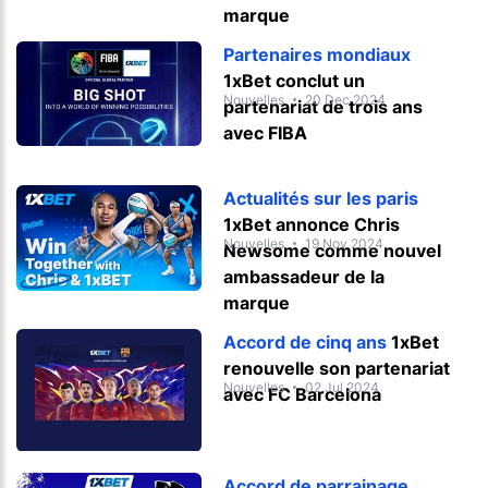
marque
Partenaires mondiaux
1xBet conclut un
Nouvelles
20 Dec 2024
partenariat de trois ans
avec FIBA
Actualités sur les paris
1xBet annonce Chris
Nouvelles
19 Nov 2024
Newsome comme nouvel
ambassadeur de la
marque
Accord de cinq ans
1xBet
renouvelle son partenariat
Nouvelles
02 Jul 2024
avec FC Barcelona
Accord de parrainage