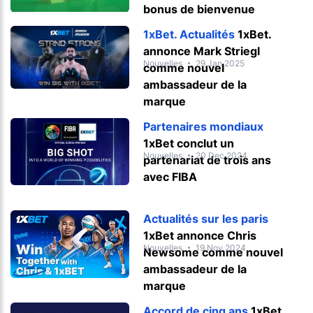
bonus de bienvenue
1xBet. Actualités
1xBet.
annonce Mark Striegl
Nouvelles
29 Jan 2025
comme nouvel
ambassadeur de la
marque
Partenaires mondiaux
1xBet conclut un
Nouvelles
20 Dec 2024
partenariat de trois ans
avec FIBA
Actualités sur les paris
1xBet annonce Chris
Nouvelles
19 Nov 2024
Newsome comme nouvel
ambassadeur de la
marque
Accord de cinq ans
1xBet