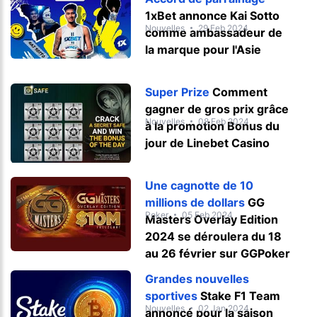
1xBet annonce Kai Sotto
Nouvelles
29 Feb 2024
comme ambassadeur de
la marque pour l'Asie
Super Prize
Comment
gagner de gros prix grâce
Nouvelles
08 Feb 2024
à la promotion Bonus du
jour de Linebet Casino
Une cagnotte de 10
millions de dollars
GG
Poker
05 Feb 2024
Masters Overlay Edition
2024 se déroulera du 18
au 26 février sur GGPoker
Grandes nouvelles
sportives
Stake F1 Team
Nouvelles
02 Jan 2024
annoncé pour la saison