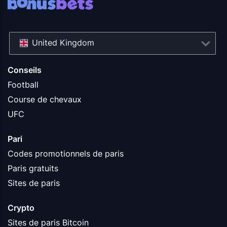
United Kingdom
Conseils
Football
Course de chevaux
UFC
Pari
Codes promotionnels de paris
Paris gratuits
Sites de paris
Crypto
Sites de paris Bitcoin