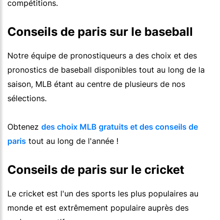
compétitions.
Conseils de paris sur le baseball
Notre équipe de pronostiqueurs a des choix et des
pronostics de baseball disponibles tout au long de la
saison, MLB étant au centre de plusieurs de nos
sélections.
Obtenez
des choix MLB gratuits et des conseils de
paris
tout au long de l'année !
Conseils de paris sur le cricket
Le cricket est l'un des sports les plus populaires au
monde et est extrêmement populaire auprès des