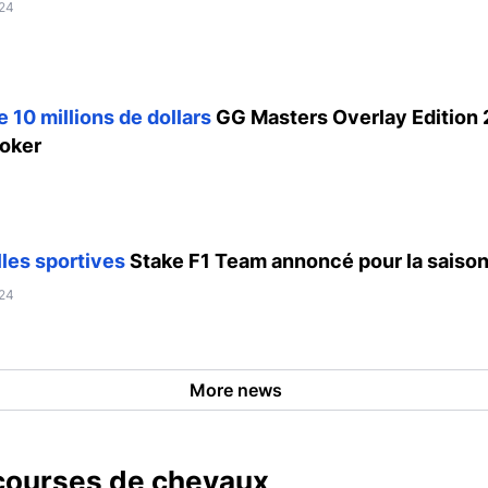
24
 10 millions de dollars
GG Masters Overlay Edition 
Poker
les sportives
Stake F1 Team annoncé pour la saison
24
More news
 courses de chevaux