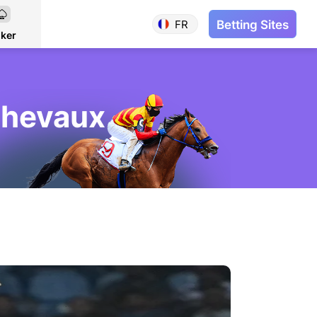
FR
Betting Sites
ker
 chevaux