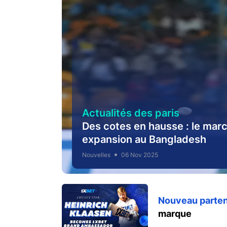
Actualités des paris
Des cotes en hausse : le marc
expansion au Bangladesh
Nouvelles
06 Nov 2025
Nouveau parten
marque