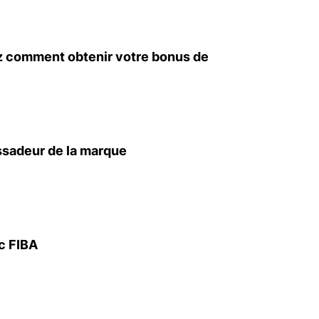
z comment obtenir votre bonus de
sadeur de la marque
ec FIBA