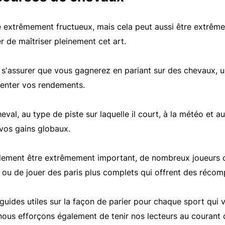
e extrêmement fructueux, mais cela peut aussi être extrêmem
r de maîtriser pleinement cet art.
e s'assurer que vous gagnerez en pariant sur des chevaux, 
enter vos rendements.
heval, au type de piste sur laquelle il court, à la météo et 
 vos gains globaux.
lement être extrêmement important, de nombreux joueurs c
s ou de jouer des paris plus complets qui offrent des récom
ides utiles sur la façon de parier pour chaque sport qui v
nous efforçons également de tenir nos lecteurs au courant d