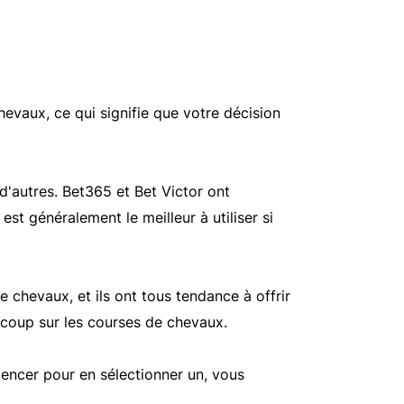
evaux, ce qui signifie que votre décision
d'autres. Bet365 et Bet Victor ont
st généralement le meilleur à utiliser si
 chevaux, et ils ont tous tendance à offrir
coup sur les courses de chevaux.
ncer pour en sélectionner un, vous