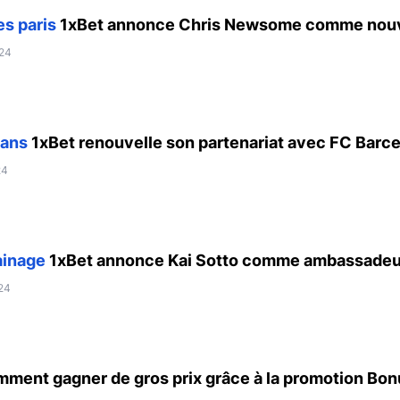
es paris
1xBet annonce Chris Newsome comme nouv
24
 ans
1xBet renouvelle son partenariat avec FC Barc
24
ainage
1xBet annonce Kai Sotto comme ambassadeur 
24
ment gagner de gros prix grâce à la promotion Bonu