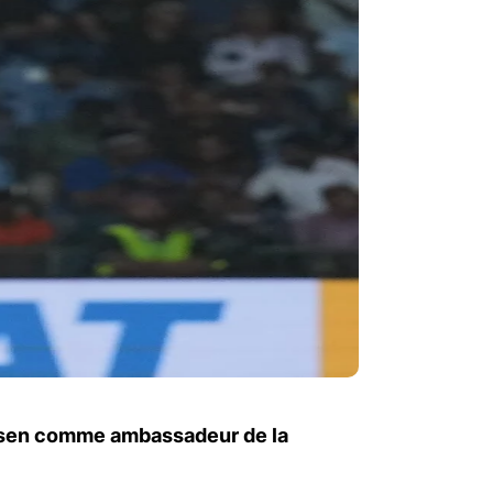
aasen comme ambassadeur de la