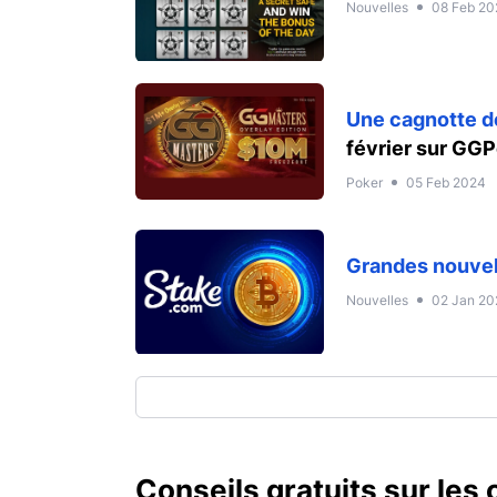
Nouvelles
08 Feb 20
Une cagnotte de
février sur GG
Poker
05 Feb 2024
Grandes nouvel
Nouvelles
02 Jan 20
Conseils gratuits sur les