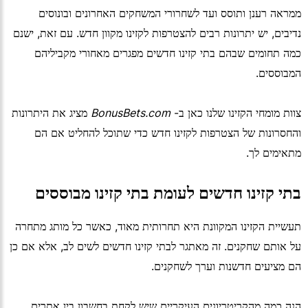
ממראה רענן ותוסס ועד לשחרורי המשחקים האחרונים ובונוסים
נדיבים, יש יתרונות רבים להצטרפות לקזינו מקוון חדש. עם זאת, ישנם
כמה תחומים שבהם בתי קזינו חדשים מפגרים מאחורי מקביליהם
המבוססים.
צוות מומחי הקזינו שלנו כאן ב-
BonusBets.com
מציג את היתרונות
והחסרונות של הצטרפות לקזינו חדש כדי שתוכל להחליט אם הם
מתאימים לך.
בתי קזינו חדשים לעומת בתי קזינו מבוססים
תעשיית הקזינו המקוונת היא תחרותית מאוד, כאשר כל מותג מתחרה
על אותם שחקנים. זה מאתגר לבתי קזינו חדשים לשים לב, אלא אם כן
הם מציעים חדשנות וערך לשחקנים.
הנה כמה מהקריטריונים העיקריים שיש לקחת בחשבון בין אתרים