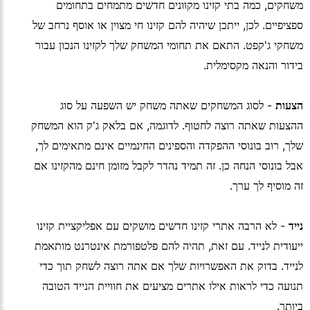
משחקים, כמה בתי קזינו מקוונים חדשים מתמחים בתחומים
ספציפיים. לכן, ייתכן שיהיה להם קזינו חי מצוין או אוסף נרחב של
משחקי ג'קפט. התאם את תחומי המשחק שלך לקזינו הנכון עבור
בידור והנאה מקסימלית.
הצעות
- לסוג המשחקים שאתה משחק יש השפעה על סוג
ההצעות שאתה רוצה לחטוף. לדוגמה, אם בלאק ג'ק הוא המשחק
שלך, רוב בונוסי ההפקדה והספינים החינמיים אינם מתאימים לך,
אבל בונוסי הנחה כן. זה תמיד נהדר לקבל מזומן חינם מהקזינו אם
זה מוסיף לך ערך.
נייד
- לא הרבה אתרי קזינו חדשים מושקים עם אפליקציית קזינו
ייעודית לנייד. עם זאת, תהיה להם פלטפורמת אינטרנט מותאמת
לנייד. בדוק את האפשרויות שלך אם אתה רוצה לשחק תוך כדי
תנועה כדי לראות אילו אתרים מציעים את חוויית הנייד הטובה
ביותר.