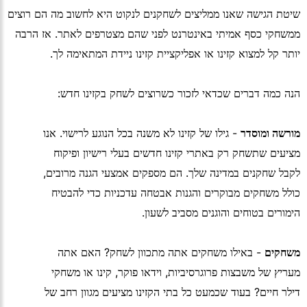
שיטת הגישה שאנו ממליצים לשחקנים לנקוט היא לחשוב מה הם רוצים
ממשחקי כסף אמיתי באינטרנט לפני שהם מצטרפים לאתר. אז הרבה
יותר קל למצוא קזינו או אפליקציית קזינו ניידת המתאימה לך.
הנה כמה דברים שכדאי לזכור כשרוצים לשחק בקזינו חדש:
מורשה ומוסדר
- גילו של קזינו לא משנה בכל הנוגע לרישוי. אנו
מציעים שתשחק רק באתרי קזינו חדשים בעלי רישיון ופיקוח
לקבל שחקנים במדינה שלך. הם מספקים אמצעי הגנה מרובים,
כולל משחקים מבוקרים והגנות אבטחה עדכניות כדי להבטיח
הימורים בטוחים והוגנים מסביב לשעון.
משחקים
- באילו משחקים אתה מתכוון לשחק? האם אתה
מעריץ של משבצות פרוגרסיביות, וידאו פוקר, קינו או משחקי
דילר חיים? בעוד שכמעט כל בתי הקזינו מציעים מגוון רחב של