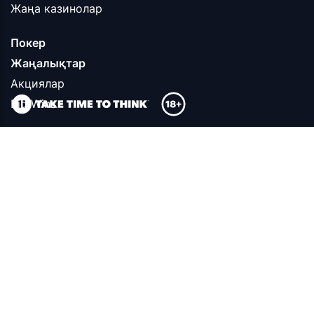
Жаңа казинолар
Покер
Жаңалықтар
Акциялар
Big Wins
Copyright © 2026 Reproduction in whole or in part in any form or medium
without express written permission is prohibited. Players must be 18 or over
and located in jurisdictions where online gambling is legal. Please play
responsibly. Bet with your head, not over it. Know when to Stop. Gamble
responsibly and Think about your choices. If you or someone you know
has a gambling problem, and wants help, call or visit:
gamcare.org.uk
(UK),
800gambler.org
(US), or
gamblinghelponline.org.au
(Australia). Gambling