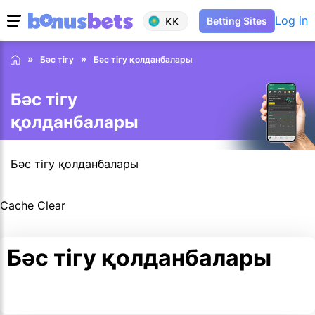
Log in
KK
Betting Sites
Бәс тігу
Бәс тігу қолданбалары
Бәс тігу
қолданбалары
Бәс тігу қолданбалары
Cache Clear
Бәс тігу қолданбалары