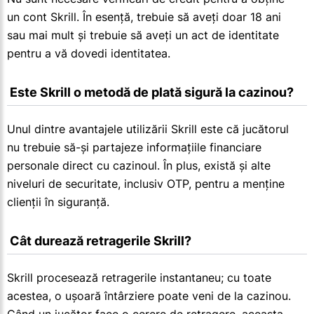
un cont Skrill. În esență, trebuie să aveți doar 18 ani
sau mai mult și trebuie să aveți un act de identitate
pentru a vă dovedi identitatea.
 Este Skrill o metodă de plată sigură la cazinou?
Unul dintre avantajele utilizării Skrill este că jucătorul
nu trebuie să-și partajeze informațiile financiare
personale direct cu cazinoul. În plus, există și alte
niveluri de securitate, inclusiv OTP, pentru a menține
clienții în siguranță.
 Cât durează retragerile Skrill?
Skrill procesează retragerile instantaneu; cu toate
acestea, o ușoară întârziere poate veni de la cazinou.