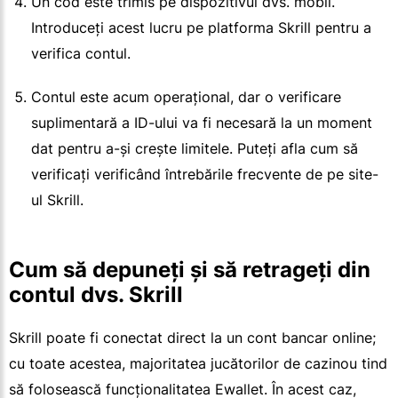
Un cod este trimis pe dispozitivul dvs. mobil.
Introduceți acest lucru pe platforma Skrill pentru a
verifica contul.
Contul este acum operațional, dar o verificare
suplimentară a ID-ului va fi necesară la un moment
dat pentru a-și crește limitele. Puteți afla cum să
verificați verificând întrebările frecvente de pe site-
ul Skrill.
Cum să depuneți și să retrageți din
contul dvs. Skrill
Skrill poate fi conectat direct la un cont bancar online;
cu toate acestea, majoritatea jucătorilor de cazinou tind
să folosească funcționalitatea Ewallet. În acest caz,