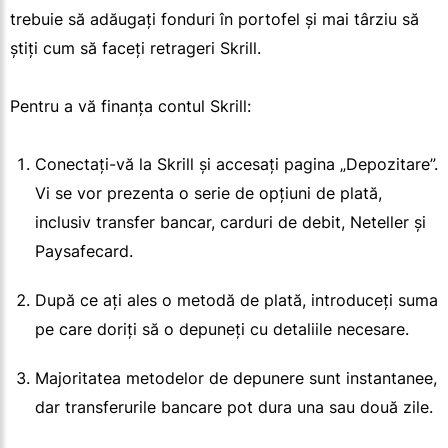
trebuie să adăugați fonduri în portofel și mai târziu să
știți cum să faceți retrageri Skrill.
Pentru a vă finanța contul Skrill:
Conectați-vă la Skrill și accesați pagina „Depozitare”.
Vi se vor prezenta o serie de opțiuni de plată,
inclusiv transfer bancar, carduri de debit, Neteller și
Paysafecard.
După ce ați ales o metodă de plată, introduceți suma
pe care doriți să o depuneți cu detaliile necesare.
Majoritatea metodelor de depunere sunt instantanee,
dar transferurile bancare pot dura una sau două zile.