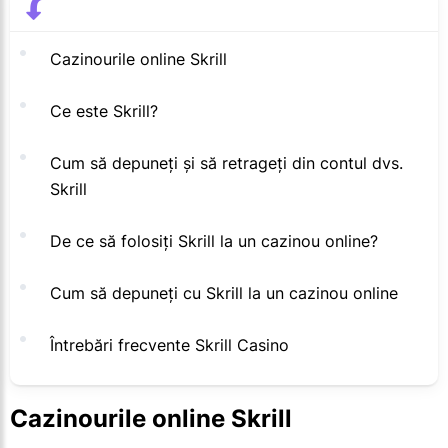
Cazinourile online Skrill
Ce este Skrill?
Cum să depuneți și să retrageți din contul dvs.
Skrill
De ce să folosiți Skrill la un cazinou online?
Cum să depuneți cu Skrill la un cazinou online
Întrebări frecvente Skrill Casino
Cazinourile online Skrill