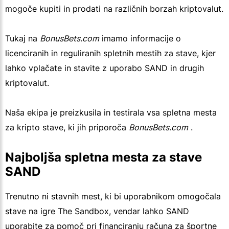
mogoče kupiti in prodati na različnih borzah kriptovalut.
Tukaj na
BonusBets.com
imamo informacije o
licenciranih in reguliranih spletnih mestih za stave, kjer
lahko vplačate in stavite z uporabo SAND in drugih
kriptovalut.
Naša ekipa je preizkusila in testirala vsa spletna mesta
za kripto stave, ki jih priporoča
BonusBets.com
.
Najboljša spletna mesta za stave
SAND
Trenutno ni stavnih mest, ki bi uporabnikom omogočala
stave na igre The Sandbox, vendar lahko SAND
uporabite za pomoč pri financiranju računa za športne