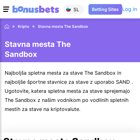
Log in
SL
Betting Sites
Kripto
Stavna mesta The Sandbox
Stavna mesta The
Sandbox
Najboljša spletna mesta za stave The Sandbox in
najboljše športne stavnice za stave z uporabo SAND .
Ugotovite, katera spletna mesta za stave sprejemajo
The Sandbox z našim vodnikom po vodilnih spletnih
mestih za stave na kriptovalute.