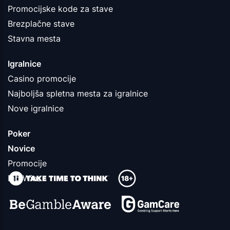
Promocijske kode za stave
Brezplačne stave
Stavna mesta
Igralnice
Casino promocije
Najboljša spletna mesta za igralnice
Nove igralnice
Poker
Novice
Promocije
Big Wins