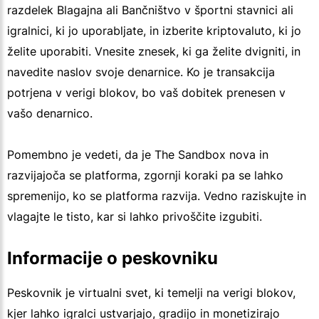
razdelek Blagajna ali Bančništvo v športni stavnici ali
igralnici, ki jo uporabljate, in izberite kriptovaluto, ki jo
želite uporabiti. Vnesite znesek, ki ga želite dvigniti, in
navedite naslov svoje denarnice. Ko je transakcija
potrjena v verigi blokov, bo vaš dobitek prenesen v
vašo denarnico.
Pomembno je vedeti, da je The Sandbox nova in
razvijajoča se platforma, zgornji koraki pa se lahko
spremenijo, ko se platforma razvija. Vedno raziskujte in
vlagajte le tisto, kar si lahko privoščite izgubiti.
Informacije o peskovniku
Peskovnik je virtualni svet, ki temelji na verigi blokov,
kjer lahko igralci ustvarjajo, gradijo in monetizirajo