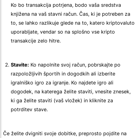
Ko bo transakcija potrjena, bodo vaša sredstva
knjižena na vaš stavni račun. Čas, ki je potreben za
to, se lahko razlikuje glede na to, katero kriptovaluto
uporabljate, vendar so na splošno vse kripto
transakcije zelo hitre.
Stavite:
Ko napolnite svoj račun, pobrskajte po
razpoložljivih športih in dogodkih ali izberite
igralniško igro za igranje. Ko najdete igro ali
dogodek, na katerega želite staviti, vnesite znesek,
ki ga želite staviti (vaš vložek) in kliknite za
potrditev stave.
Če želite dvigniti svoje dobitke, preprosto pojdite na