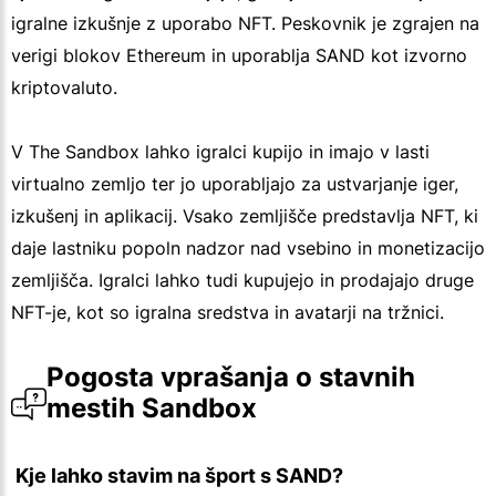
igralne izkušnje z uporabo NFT. Peskovnik je zgrajen na
verigi blokov Ethereum in uporablja SAND kot izvorno
kriptovaluto.
V The Sandbox lahko igralci kupijo in imajo v lasti
virtualno zemljo ter jo uporabljajo za ustvarjanje iger,
izkušenj in aplikacij. Vsako zemljišče predstavlja NFT, ki
daje lastniku popoln nadzor nad vsebino in monetizacijo
zemljišča. Igralci lahko tudi kupujejo in prodajajo druge
NFT-je, kot so igralna sredstva in avatarji na tržnici.
Pogosta vprašanja o stavnih 
mestih Sandbox
 Kje lahko stavim na šport s SAND?