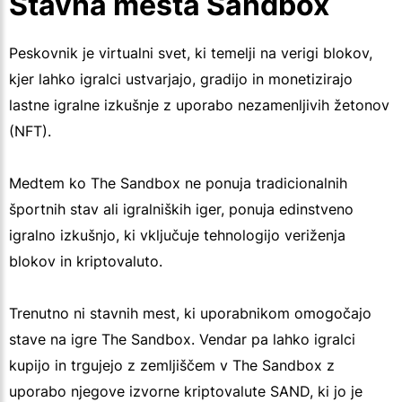
Stavna mesta Sandbox
Peskovnik je virtualni svet, ki temelji na verigi blokov,
kjer lahko igralci ustvarjajo, gradijo in monetizirajo
lastne igralne izkušnje z uporabo nezamenljivih žetonov
(NFT).
Medtem ko The Sandbox ne ponuja tradicionalnih
športnih stav ali igralniških iger, ponuja edinstveno
igralno izkušnjo, ki vključuje tehnologijo veriženja
blokov in kriptovaluto.
Trenutno ni stavnih mest, ki uporabnikom omogočajo
stave na igre The Sandbox. Vendar pa lahko igralci
kupijo in trgujejo z zemljiščem v The Sandbox z
uporabo njegove izvorne kriptovalute SAND, ki jo je