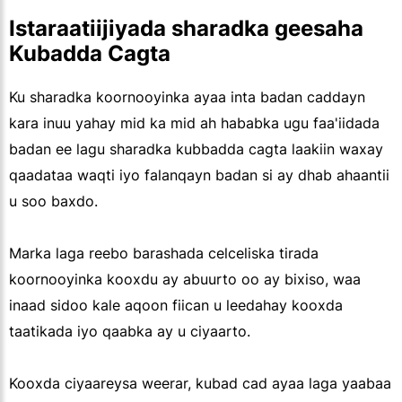
Istaraatiijiyada sharadka geesaha
Kubadda Cagta
Ku sharadka koornooyinka ayaa inta badan caddayn
kara inuu yahay mid ka mid ah hababka ugu faa'iidada
badan ee lagu sharadka kubbadda cagta laakiin waxay
qaadataa waqti iyo falanqayn badan si ay dhab ahaantii
u soo baxdo.
Marka laga reebo barashada celceliska tirada
koornooyinka kooxdu ay abuurto oo ay bixiso, waa
inaad sidoo kale aqoon fiican u leedahay kooxda
taatikada iyo qaabka ay u ciyaarto.
Kooxda ciyaareysa weerar, kubad cad ayaa laga yaabaa