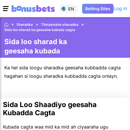
Log in
EN
Betting Sites
Sharadka
Tilmaamaha sharadka
Sida loo sharad ka geesaha kubada cagta
Sida loo sharad ka
geesaha kubada
cagta
Ka hel sida loogu sharadka geesaha kubbadda cagta
hagahan si loogu sharadka kubbadda cagta onlayn.
Sida Loo Shaadiyo geesaha
Kubadda Cagta
Kubada cagta waa mid ka mid ah ciyaaraha ugu