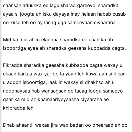
caansan aduunka ee lagu sharad gareeyo, sharadka
ayaa si joogta ah isku dayaya inay helaan habab cusub
oo xiiso leh oo ay lacag uga sameeyaan ciyaaraha.
Mid ka mid ah xeeladaha sharadka ee caan ka ah
isboortiga ayaa ah sharadka geesaha kubbadda cagta.
Fikradda sharadka geesaha kubbadda cagta waxay u
ekaan kartaa wax yar oo la yaab leh kuwa aan si fiican
u aqoon isboortiga, laakiin waxay si dhakhso ah u
noqonaysaa hab wanaagsan oo lacag loogu sameeyo
qaar ka mid ah khamaariyeyaasha ciyaaraha ee
khibradda leh.
Dhab ahaantii waxaa jira wax badan oo dheeraad ah oo