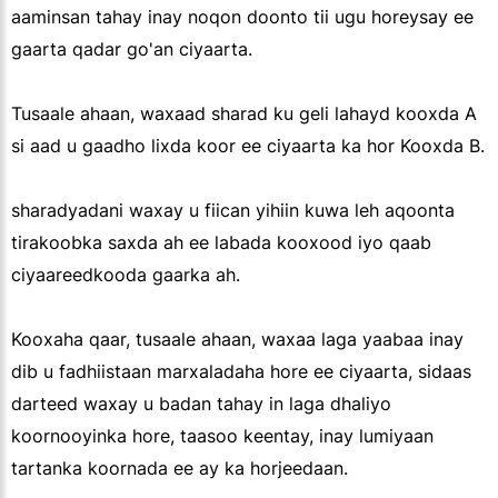
aaminsan tahay inay noqon doonto tii ugu horeysay ee
gaarta qadar go'an ciyaarta.
Tusaale ahaan, waxaad sharad ku geli lahayd kooxda A
si aad u gaadho lixda koor ee ciyaarta ka hor Kooxda B.
sharadyadani waxay u fiican yihiin kuwa leh aqoonta
tirakoobka saxda ah ee labada kooxood iyo qaab
ciyaareedkooda gaarka ah.
Kooxaha qaar, tusaale ahaan, waxaa laga yaabaa inay
dib u fadhiistaan marxaladaha hore ee ciyaarta, sidaas
darteed waxay u badan tahay in laga dhaliyo
koornooyinka hore, taasoo keentay, inay lumiyaan
tartanka koornada ee ay ka horjeedaan.