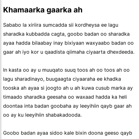
Khamaarka gaarka ah
Sababo la xiriira sumcadda sii kordheysa ee lagu
sharadka kubbadda cagta, goobo badan oo sharadka
ayaa hadda bilaabay inay bixiyaan waxyaabo badan oo
gaar ah iyo kor u qaadista qiimaha ciyaarta dhexdeeda.
In kasta oo ay u muuqato suuq toos ah oo toos ah oo
lagu sharadinayo, buugaagta ciyaaraha ee khadka
tooska ah ayaa si joogto ah u ah kuwa cusub marka ay
timaado sharadka geesaha oo waxaad hadda ka heli
doontaa inta badan goobaha ay leeyihiin qayb gaar ah
oo ay ku leeyihiin shabakadooda.
Goobo badan ayaa sidoo kale bixin doona geeso qayb