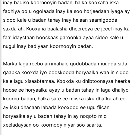
inay badiso koornooyin badan, halka kooxaha iska
fadhiya oo u ogolaada inay ka soo horjeedaan iyaga ay
sidoo kale u badan tahay inay helaan saamigooda
saxda ah. Kooxaha baalasha dheereeya ee jecel inay ka
faa'iidaystaan booskaas garoonka ayaa sidoo kale u
nugul inay badiyaan koornooyin badan.
Marka laga reebo arrimahan, qodobbada muuqda sida
qaabka kooxda iyo booskooda horyaalka waa in sidoo
kale lagu xisaabtamaa. Kooxda ku dhibtoonaysa heerka
hoose ee horyaalka ayay u badan tahay in laga dhaliyo
koorno badan, halka sare ee miiska isku dhafka ah ee
ay isku dhacaan labada kooxood ee ugu fiican
horyaalka ay u badan tahay in ay noqoto mid
xeeladaysan oo koornooyin yar soo saarta.