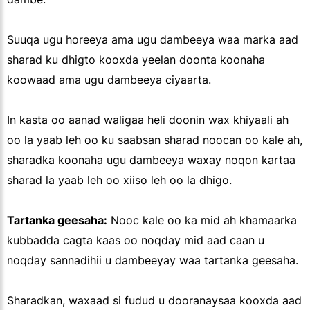
Suuqa ugu horeeya ama ugu dambeeya waa marka aad
sharad ku dhigto kooxda yeelan doonta koonaha
koowaad ama ugu dambeeya ciyaarta.
In kasta oo aanad waligaa heli doonin wax khiyaali ah
oo la yaab leh oo ku saabsan sharad noocan oo kale ah,
sharadka koonaha ugu dambeeya waxay noqon kartaa
sharad la yaab leh oo xiiso leh oo la dhigo.
Tartanka geesaha:
Nooc kale oo ka mid ah khamaarka
kubbadda cagta kaas oo noqday mid aad caan u
noqday sannadihii u dambeeyay waa tartanka geesaha.
Sharadkan, waxaad si fudud u dooranaysaa kooxda aad