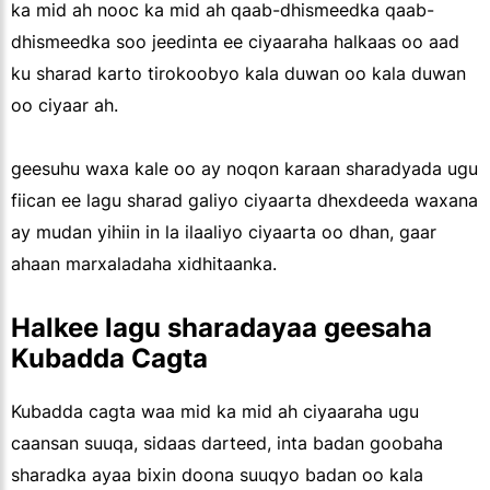
ka mid ah nooc ka mid ah qaab-dhismeedka qaab-
dhismeedka soo jeedinta ee ciyaaraha halkaas oo aad
ku sharad karto tirokoobyo kala duwan oo kala duwan
oo ciyaar ah.
geesuhu waxa kale oo ay noqon karaan sharadyada ugu
fiican ee lagu sharad galiyo ciyaarta dhexdeeda waxana
ay mudan yihiin in la ilaaliyo ciyaarta oo dhan, gaar
ahaan marxaladaha xidhitaanka.
Halkee lagu sharadayaa geesaha
Kubadda Cagta
Kubadda cagta waa mid ka mid ah ciyaaraha ugu
caansan suuqa, sidaas darteed, inta badan goobaha
sharadka ayaa bixin doona suuqyo badan oo kala