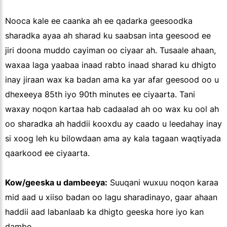
Nooca kale ee caanka ah ee qadarka geesoodka
sharadka ayaa ah sharad ku saabsan inta geesood ee
jiri doona muddo cayiman oo ciyaar ah. Tusaale ahaan,
waxaa laga yaabaa inaad rabto inaad sharad ku dhigto
inay jiraan wax ka badan ama ka yar afar geesood oo u
dhexeeya 85th iyo 90th minutes ee ciyaarta. Tani
waxay noqon kartaa hab cadaalad ah oo wax ku ool ah
oo sharadka ah haddii kooxdu ay caado u leedahay inay
si xoog leh ku bilowdaan ama ay kala tagaan waqtiyada
qaarkood ee ciyaarta.
Kow/geeska u dambeeya:
Suuqani wuxuu noqon karaa
mid aad u xiiso badan oo lagu sharadinayo, gaar ahaan
haddii aad labanlaab ka dhigto geeska hore iyo kan
dambe.