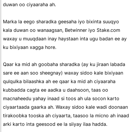
duwan oo ciyaaraha ah.
Marka la eego sharadka geesaha iyo bixinta suuqyo
kala duwan oo wanaagsan, Betwinner iyo Stake.com
waxay u muuqdaan inay haystaan inta ugu badan ee ay
ku bixiyaan xagga hore.
Qaar ka mid ah goobaha sharadka (ay ku jiraan labada
sare ee aan soo sheegnay) waxay sidoo kale bixiyaan
qulqulka bilaashka ah ee qaar ka mid ah ciyaaraha
kubbadda cagta ee aadka u daahsoon, taas oo
macnaheedu yahay inaad si toos ah ula socon karto
ciyaartaada gaarka ah. Waxay sidoo kale wadi doonaan
tirakoobka tooska ah ciyaarta, taasoo la micno ah inaad
arki karto inta geesood ee la siiyay ilaa hadda.