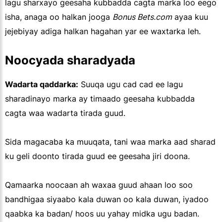
lagu sharxayo geesaha kubbadda cagta marka loo eego
isha, anaga oo halkan jooga
Bonus Bets.com
ayaa kuu
jejebiyay adiga halkan hagahan yar ee waxtarka leh.
Noocyada sharadyada
Wadarta qaddarka:
Suuqa ugu cad cad ee lagu
sharadinayo marka ay timaado geesaha kubbadda
cagta waa wadarta tirada guud.
Sida magacaba ka muuqata, tani waa marka aad sharad
ku geli doonto tirada guud ee geesaha jiri doona.
Qamaarka noocaan ah waxaa guud ahaan loo soo
bandhigaa siyaabo kala duwan oo kala duwan, iyadoo
qaabka ka badan/ hoos uu yahay midka ugu badan.