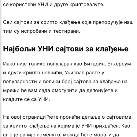
се користећи УНИ и друге криптовалуте.
Сви сајтови за крипто клађење које препоручује наш
тим су испробани и тестирани.
Најбољи УНИ сајтови за клађење
Иако није толико популаран као Битцоин, Етхереум
и други крипто новчићи, Унисвап расте у
популарности и велики број сајтова за клађење на
мрежи ће вам сада омогућити да депонујете и
кладите се са УНИ.
На овој страници ћете пронаћи детаље о сајтовима
за крипто клађење на којима је УНИ прихваћен. Као
што је раније поменуто, можда ћете морати да