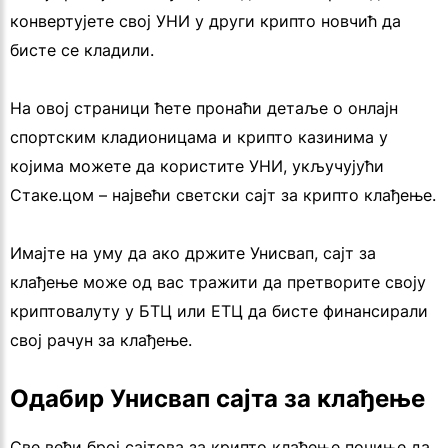
конвертујете свој УНИ у други крипто новчић да
бисте се кладили.
На овој страници ћете пронаћи детаље о онлајн
спортским кладионицама и крипто казинима у
којима можете да користите УНИ, укључујући
Стаке.цом – највећи светски сајт за крипто клађење.
Имајте на уму да ако држите Унисвап, сајт за
клађење може од вас тражити да претворите своју
криптовалуту у БТЦ или ЕТЦ да бисте финансирали
свој рачун за клађење.
Одабир Унисвап сајта за клађење
Све већи број сајтова за крипто клађење почиње да