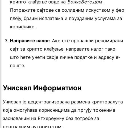
крипто клађење овде на
БонусБетс.цом
.
Потражите сајтове са солидним искуством у фер
плеју, брзим исплатама и поузданим услугама за
кориснике.
Направите налог:
Ако сте пронашли реномирани
сајт за крипто клађење, направите налог тако
што ћете унети своје личне податке и адресу е-
поште.
Унисвап Информатион
Унисвап је децентрализована размена криптовалута
која омогућава корисницима да тргују токенима
заснованим на Етхереум-у без потребе за
централним ауторитетом.