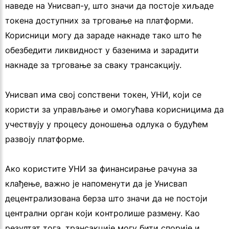
наведе на Унисвап-у, што значи да постоје хиљаде
токена доступних за трговање на платформи.
Корисници могу да зараде накнаде тако што ће
обезбедити ликвидност у базенима и зарадити
накнаде за трговање за сваку трансакцију.
Унисвап има свој сопствени токен, УНИ, који се
користи за управљање и омогућава корисницима да
учествују у процесу доношења одлука о будућем
развоју платформе.
Ако користите УНИ за финансирање рачуна за
клађење, важно је напоменути да је Унисвап
децентрализована берза што значи да не постоји
централни орган који контролише размену. Као
резултат тога, трансакције могу бити спорије и