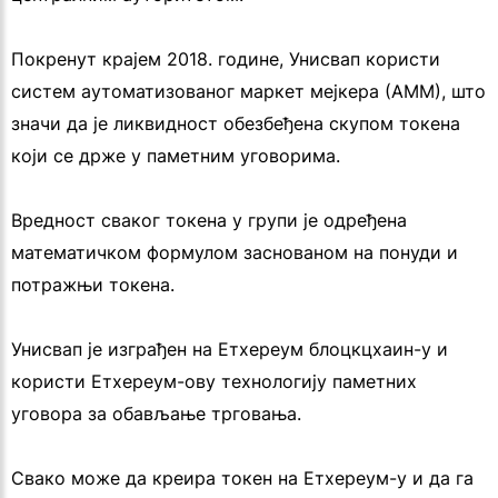
Покренут крајем 2018. године, Унисвап користи
систем аутоматизованог маркет мејкера (АММ), што
значи да је ликвидност обезбеђена скупом токена
који се држе у паметним уговорима.
Вредност сваког токена у групи је одређена
математичком формулом заснованом на понуди и
потражњи токена.
Унисвап је изграђен на Етхереум блоцкцхаин-у и
користи Етхереум-ову технологију паметних
уговора за обављање трговања.
Свако може да креира токен на Етхереум-у и да га