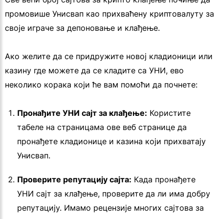
промовише Унисвап као прихваћену криптовалуту за
своје играче за депоновање и клађење.
Ако желите да се придружите новој кладионици или
казину где можете да се кладите са УНИ, ево
неколико корака који ће вам помоћи да почнете:
Пронађите УНИ сајт за клађење:
Користите
табеле на страницама ове веб странице да
пронађете кладионице и казина који прихватају
Унисвап.
Проверите репутацију сајта:
Када пронађете
УНИ сајт за клађење, проверите да ли има добру
репутацију. Имамо рецензије многих сајтова за