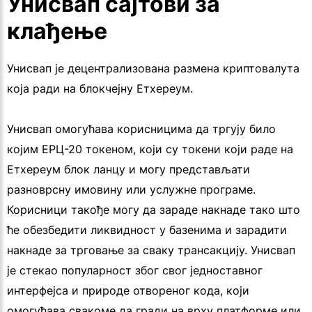
Унисвап сајтови за
клађење
Унисвап је децентрализована размена криптовалута
која ради на блокчејну Етхереум.
Унисвап омогућава корисницима да тргују било
којим ЕРЦ-20 токеном, који су токени који раде на
Етхереум блок ланцу и могу представљати
разноврсну имовину или услужне програме.
Корисници такође могу да зараде накнаде тако што
ће обезбедити ликвидност у базенима и зарадити
накнаде за трговање за сваку трансакцију. Унисвап
је стекао популарност због свог једноставног
интерфејса и природе отвореног кода, који
омогућава свакоме да гради на врху платформе или