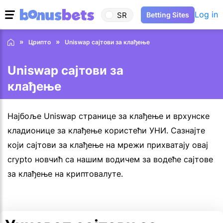
Log in
SR
Betting Sites
Црипто
Uniswap сајтови за клађење
Uniswap сајтови за
клађење
Најбоље Uniswap странице за клађење и врхунске
кладионице за клађење користећи УНИ. Сазнајте
који сајтови за клађење на мрежи прихватају овај
crypto новчић са нашим водичем за водеће сајтове
за клађење на криптовалуте.