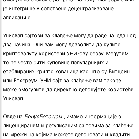
је интегрише у сопствене децентрализоване
апликације.
Унисвап сајтови за клађење могу да раде на један од
два начина. Они вам могу дозволити да купите
криптовалуту користећи УНИ-ову берзу. Међутим,
то ће често бити куповине популарнијих и
етаблираних крипто кованица као што су Битцоин
или Етхереум. УНИ сајт за клађење вам такође
може омогућити да директно депонујете користећи
Унисвап.
Овде на
БонусБетс.цом
, имамо информације о
лиценцираним и регулисаним сајтовима за клађење
на мрежи на којима можете депоновати и кладити