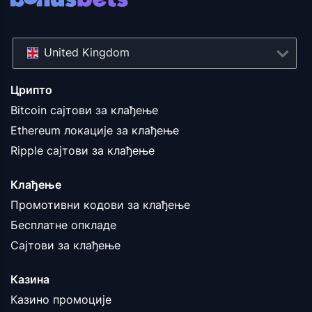
United Kingdom
Црипто
Bitcoin сајтови за клађење
Ethereum локације за клађење
Ripple сајтови за клађење
Клађење
Промотивни кодови за клађење
Бесплатне опкладе
Сајтови за клађење
Казина
Казино промоције