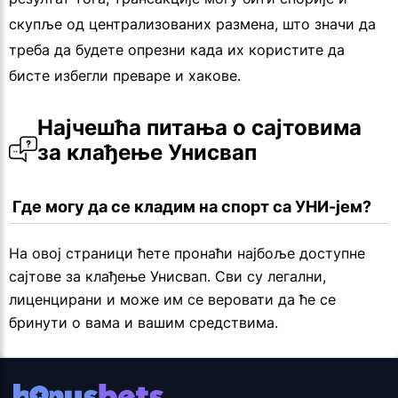
скупље од централизованих размена, што значи да
треба да будете опрезни када их користите да
бисте избегли преваре и хакове.
Најчешћа питања о сајтовима 
за клађење Унисвап
 Где могу да се кладим на спорт са УНИ-јем?
На овој страници ћете пронаћи најбоље доступне
сајтове за клађење Унисвап. Сви су легални,
лиценцирани и може им се веровати да ће се
бринути о вама и вашим средствима.