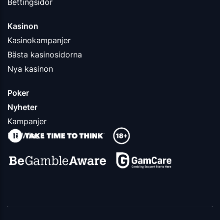
Bettingsidor
Kasinon
Kasinokampanjer
Bästa kasinosidorna
Nya kasinon
Poker
Nyheter
Kampanjer
Big Wins