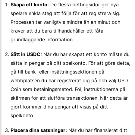
Skapa ett konto:
De flesta bettingsidor ger nya
spelare enkla steg att följa för att registrera sig.
Processen tar vanligtvis mindre än en minut och
kräver att du bara tillhandahåller ett fåtal
grundläggande information.
Sätt in USDC:
När du har skapat ett konto måste du
sätta in pengar på ditt spelkonto. För att göra detta,
gå till bank- eller insättningssektionen på
webbplatsen du har registrerat dig på och välj USD
Coin som betalningsmetod. Följ instruktionerna på
skärmen för att slutföra transaktionen. När detta är
gjort kommer dina pengar att visas på ditt
spelkonto.
Placera dina satsningar:
När du har finansierat ditt