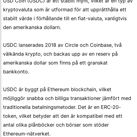
USD Coin (USDC) är ett stabilt mynt, vilket är en typ av
kryptovaluta som är utformad för att upprätthålla ett
stabilt värde i förhållande till en fiat-valuta, vanligtvis
den amerikanska dollarn.
USDC lanserades 2018 av Circle och Coinbase, två
välkända krypto, och backas upp av en reserv på
amerikanska dollar som finns på ett granskat
bankkonto.
USDC är byggt på Ethereum blockchain, vilket
möjliggör snabba och billiga transaktioner jämfört med
traditionella betalningsmetoder. Det är en ERC-20-
token, vilket betyder att den är kompatibel med ett
antal olika plånböcker och börser som stöder
Ethereum-nätverket.