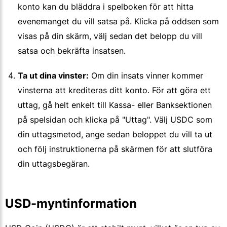
konto kan du bläddra i spelboken för att hitta
evenemanget du vill satsa på. Klicka på oddsen som
visas på din skärm, välj sedan det belopp du vill
satsa och bekräfta insatsen.
Ta ut dina vinster:
Om din insats vinner kommer
vinsterna att krediteras ditt konto. För att göra ett
uttag, gå helt enkelt till Kassa- eller Banksektionen
på spelsidan och klicka på "Uttag". Välj USDC som
din uttagsmetod, ange sedan beloppet du vill ta ut
och följ instruktionerna på skärmen för att slutföra
din uttagsbegäran.
USD-myntinformation