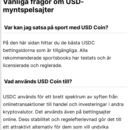
Vanliga frågor om USD-
myntspelsajter
 Var kan jag satsa på sport med USD Coin?
På den här sidan hittar du de bästa USDC
bettingsidorna som är tillgängliga. Alla
rekommenderade sportsbooks har testats och är
licensierade och reglerade.
 Vad används USD Coin till?
USDC används för ett brett spektrum av syften från
onlinetransaktioner till handel och investeringar i andra
kryptovalutor. Det används även på bettingsajter
online. Dess stabilitet och regelefterlevnad gör det till
ett attraktivt alternativ för dem som vill undvika