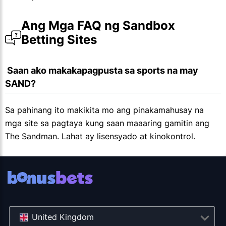
Ang Mga FAQ ng Sandbox 
Betting Sites
 Saan ako makakapagpusta sa sports na may 
SAND?
Sa pahinang ito makikita mo ang pinakamahusay na
mga site sa pagtaya kung saan maaaring gamitin ang
The Sandman. Lahat ay lisensyado at kinokontrol.
United Kingdom