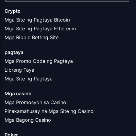
Crypto
Mga Site ng Pagtaya Bitcoin
Mga Site ng Pagtaya Ethereum
Mga Ripple Betting Site
pagtaya
Mga Promo Code ng Pagtaya
Libreng Taya
Mga Site ng Pagtaya
Mga casino
Mga Promosyon sa Casino
Pinakamahusay na Mga Site ng Casino
Mga Bagong Casino
Poker