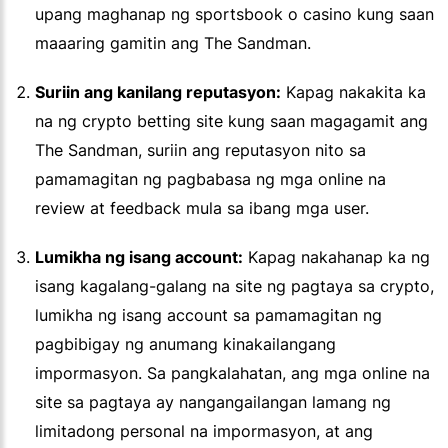
upang maghanap ng sportsbook o casino kung saan
maaaring gamitin ang The Sandman.
Suriin ang kanilang reputasyon:
Kapag nakakita ka
na ng crypto betting site kung saan magagamit ang
The Sandman, suriin ang reputasyon nito sa
pamamagitan ng pagbabasa ng mga online na
review at feedback mula sa ibang mga user.
Lumikha ng isang account:
Kapag nakahanap ka ng
isang kagalang-galang na site ng pagtaya sa crypto,
lumikha ng isang account sa pamamagitan ng
pagbibigay ng anumang kinakailangang
impormasyon. Sa pangkalahatan, ang mga online na
site sa pagtaya ay nangangailangan lamang ng
limitadong personal na impormasyon, at ang