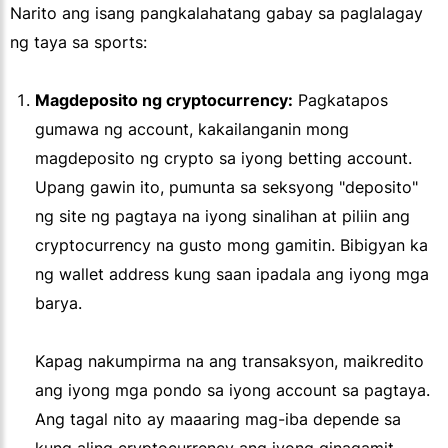
Narito ang isang pangkalahatang gabay sa paglalagay
ng taya sa sports:
Magdeposito ng cryptocurrency:
Pagkatapos
gumawa ng account, kakailanganin mong
magdeposito ng crypto sa iyong betting account.
Upang gawin ito, pumunta sa seksyong "deposito"
ng site ng pagtaya na iyong sinalihan at piliin ang
cryptocurrency na gusto mong gamitin. Bibigyan ka
ng wallet address kung saan ipadala ang iyong mga
barya.
Kapag nakumpirma na ang transaksyon, maikredito
ang iyong mga pondo sa iyong account sa pagtaya.
Ang tagal nito ay maaaring mag-iba depende sa