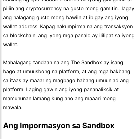
piliin ang cryptocurrency na gusto mong gamitin. Ilagay
ang halagang gusto mong bawiin at ibigay ang iyong
wallet address. Kapag nakumpirma na ang transaksyon
sa blockchain, ang iyong mga panalo ay ililipat sa iyong
wallet.
Mahalagang tandaan na ang The Sandbox ay isang
bago at umuusbong na platform, at ang mga hakbang
sa itaas ay maaaring magbago habang umuunlad ang
platform. Laging gawin ang iyong pananaliksik at
mamuhunan lamang kung ano ang maaari mong
mawala.
Ang Impormasyon sa Sandbox