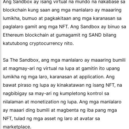
Ang Sandbox ay isang virtual na mundo na nakabase sa
blockchain kung saan ang mga manlalaro ay maaaring
lumikha, bumuo at pagkakitaan ang mga karanasan sa
paglalaro gamit ang mga NFT. Ang Sandbox ay binuo sa
Ethereum blockchain at gumagamit ng SAND bilang
katutubong cryptocurrency nito.
Sa The Sandbox, ang mga manlalaro ay maaaring bumili
at magmay-ari ng virtual na lupa at gamitin ito upang
lumikha ng mga laro, karanasan at application. Ang
bawat piraso ng lupa ay kinakatawan ng isang NFT, na
nagbibigay sa may-ari ng kumpletong kontrol sa
nilalaman at monetization ng lupa. Ang mga manlalaro
ay maaari ding bumili at magbenta ng iba pang mga
NFT, tulad ng mga asset ng laro at avatar sa
marketplace.