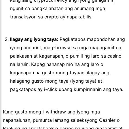
kung aling cryptocurrency ang iyong ginagamit,
ngunit sa pangkalahatan ang anumang mga
transaksyon sa crypto ay napakabilis.
Ilagay ang iyong taya:
Pagkatapos mapondohan ang
iyong account, mag-browse sa mga magagamit na
palakasan at kaganapan, o pumili ng laro sa casino
na laruin. Kapag nahanap mo na ang laro o
kaganapan na gusto mong tayaan, ilagay ang
halagang gusto mong taya (iyong taya) at
pagkatapos ay i-click upang kumpirmahin ang taya.
Kung gusto mong i-withdraw ang iyong mga
napanalunan, pumunta lamang sa seksyong Cashier o
Banking ng sportsbook o casino na iyong ginagamit at