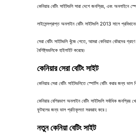
কেনিয়ার বেটিং সাইটগুলি সারা দেশে জনপ্রিয়, এবং অনলাইনে স্পোর
লাইসেন্সপ্রাপ্ত অনলাইন বেটিং সাইটগুলি 2013 সালে প্রবিধানের
সেরা বেটিং সাইটগুলি খুঁজে পেতে, আমরা কেনিয়ান বেটরদের গ্রহণ ক
বৈশিষ্ট্যগুলিকে হাইলাইট করেছে৷
কেনিয়ার সেরা বেটিং সাইট
কেনিয়ার সেরা বেটিং সাইটগুলিতে স্পোর্টস বেটিং করার জন্য ভাল ব
কেনিয়ার বেশিরভাগ অনলাইন বেটিং সাইটগুলি সর্বাধিক জনপ্রিয় খে
ফুটবলের জন্য ভাল প্রতিকূলতা সরবরাহ করে।
নতুন কেনিয়া বেটিং সাইট