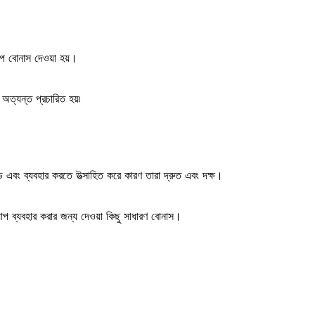
 আপ বোনাস দেওয়া হয়।
অত্যন্ত প্রচারিত হয়৷
ড এবং ব্যবহার করতে উত্সাহিত করে কারণ তারা দ্রুত এবং দক্ষ।
্যাপ ব্যবহার করার জন্য দেওয়া কিছু সাধারণ বোনাস।