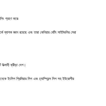
িলিং গ্রহণ করে৷
কে ব্যাপক জ্ঞান রয়েছে এবং তারা কেনিয়ার বেটিং সাইটগুলির সেরা
 উত্সাহী ক্রীড়া দেশ।
েকে ইংলিশ প্রিমিয়ার লিগ এবং চ্যাম্পিয়ন্স লিগ সহ ইউরোপীয়