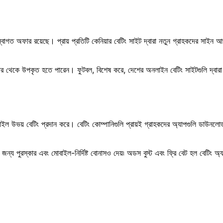
বং স্বাগত অফার রয়েছে। প্রায় প্রতিটি কেনিয়ার বেটিং সাইট দ্বারা নতুন গ্রাহকদের সাইন
রচার থেকে উপকৃত হতে পারেন। ফুটবল, বিশেষ করে, দেশের অনলাইন বেটিং সাইটগুলি দ্বারা 
াইল উভয় বেটিং প্রদান করে। বেটিং কোম্পানিগুলি প্রায়ই গ্রাহকদের অ্যাপগুলি ডাউনলো
 জন্য পুরস্কার এবং মোবাইল-নির্দিষ্ট বোনাসও দেয়৷ অডস বুস্ট এবং ফ্রি বেট হল বেটিং অ