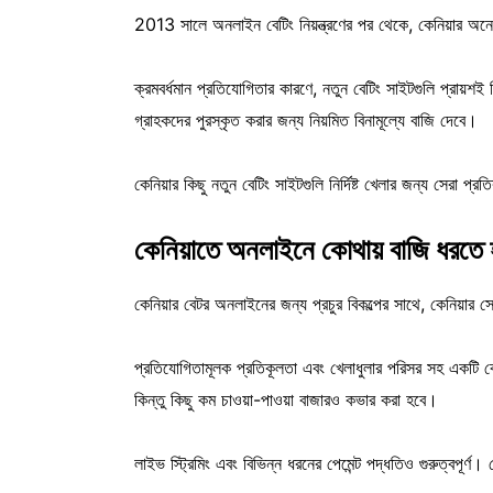
2013 সালে অনলাইন বেটিং নিয়ন্ত্রণের পর থেকে, কেনিয়ার অন
ক্রমবর্ধমান প্রতিযোগিতার কারণে, নতুন বেটিং সাইটগুলি প্রায়শ
গ্রাহকদের পুরস্কৃত করার জন্য নিয়মিত বিনামূল্যে বাজি দেবে।
কেনিয়ার কিছু নতুন বেটিং সাইটগুলি নির্দিষ্ট খেলার জন্য সেরা প
কেনিয়াতে অনলাইনে কোথায় বাজি ধরতে 
কেনিয়ার বেটর অনলাইনের জন্য প্রচুর বিকল্পের সাথে, কেনিয়ার স
প্রতিযোগিতামূলক প্রতিকূলতা এবং খেলাধুলার পরিসর সহ একটি বেটি
কিন্তু কিছু কম চাওয়া-পাওয়া বাজারও কভার করা হবে।
লাইভ স্ট্রিমিং এবং বিভিন্ন ধরনের পেমেন্ট পদ্ধতিও গুরুত্বপূ