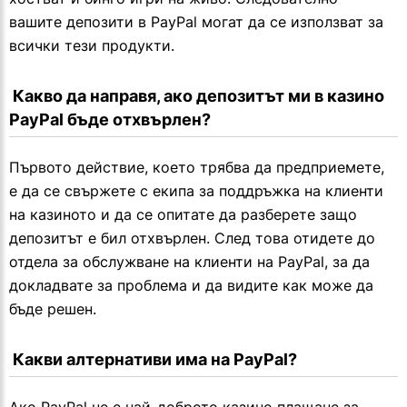
вашите депозити в PayPal могат да се използват за
всички тези продукти.
 Какво да направя, ако депозитът ми в казино 
PayPal бъде отхвърлен?
Първото действие, което трябва да предприемете,
е да се свържете с екипа за поддръжка на клиенти
на казиното и да се опитате да разберете защо
депозитът е бил отхвърлен. След това отидете до
отдела за обслужване на клиенти на PayPal, за да
докладвате за проблема и да видите как може да
бъде решен.
 Какви алтернативи има на PayPal?