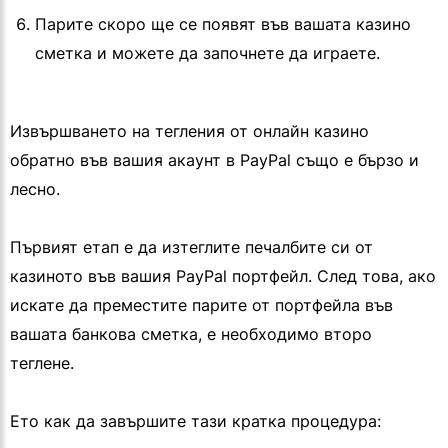
Парите скоро ще се появят във вашата казино
сметка и можете да започнете да играете.
Извършването на тегления от онлайн казино
обратно във вашия акаунт в PayPal също е бързо и
лесно.
Първият етап е да изтеглите печалбите си от
казиното във вашия PayPal портфейл. След това, ако
искате да преместите парите от портфейла във
вашата банкова сметка, е необходимо второ
теглене.
Ето как да завършите тази кратка процедура: