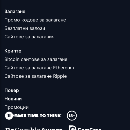
Залагане
Промо кодове за залагане
Безплатни залози
Сайтове за залагания
Крипто
Bitcoin сайтове за залагане
Сайтове за залагане Ethereum
Сайтове за залагане Ripple
Покер
Новини
Промоции
Big Wins