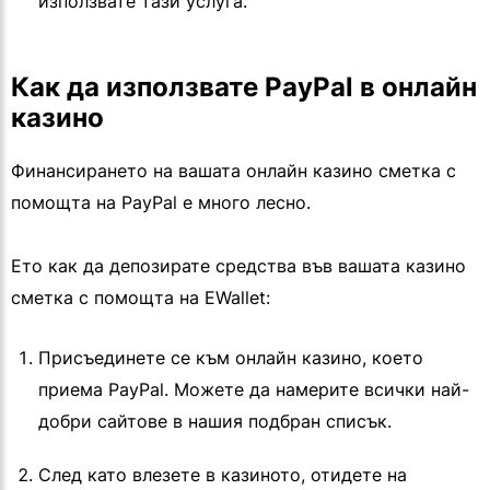
използвате тази услуга.
Как да използвате PayPal в онлайн
казино
Финансирането на вашата онлайн казино сметка с
помощта на PayPal е много лесно.
Ето как да депозирате средства във вашата казино
сметка с помощта на EWallet:
Присъединете се към онлайн казино, което
приема PayPal. Можете да намерите всички най-
добри сайтове в нашия подбран списък.
След като влезете в казиното, отидете на