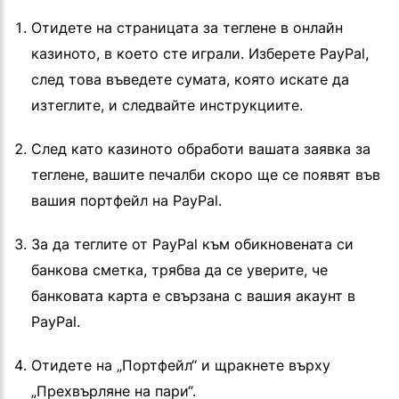
Отидете на страницата за теглене в онлайн
казиното, в което сте играли. Изберете PayPal,
след това въведете сумата, която искате да
изтеглите, и следвайте инструкциите.
След като казиното обработи вашата заявка за
теглене, вашите печалби скоро ще се появят във
вашия портфейл на PayPal.
За да теглите от PayPal към обикновената си
банкова сметка, трябва да се уверите, че
банковата карта е свързана с вашия акаунт в
PayPal.
Отидете на „Портфейл“ и щракнете върху
„Прехвърляне на пари“.