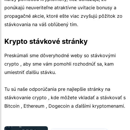
ponúkajú neuveriteľne atraktívne uvítacie bonusy a
propagačné akcie, ktoré ešte viac zvyšujú pôžitok zo
stávkovania na váš obľúbený tím.
Krypto stávkové stránky
Preskúmali sme dôveryhodné weby so stávkovými
crypto , aby sme vám pomohli rozhodnúť sa, kam
umiestniť ďalšiu stávku.
Tu sú naše odporúčania pre najlepšie stránky na
stávkovanie crypto , kde môžete vkladať a stávkovať s
Bitcoin , Ethereum , Dogecoin a ďalšími kryptomenami.