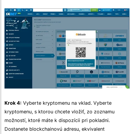
Krok 4:
Vyberte kryptomenu na vklad. Vyberte
kryptomenu, s ktorou chcete vložiť, zo zoznamu
možností, ktoré máte k dispozícii pri pokladni.
Dostanete blockchainovú adresu, ekvivalent