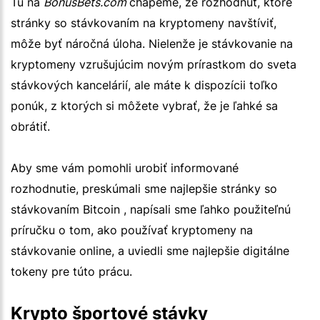
Tu na
BonusBets.com
chápeme, že rozhodnúť, ktoré
stránky so stávkovaním na kryptomeny navštíviť,
môže byť náročná úloha. Nielenže je stávkovanie na
kryptomeny vzrušujúcim novým prírastkom do sveta
stávkových kancelárií, ale máte k dispozícii toľko
ponúk, z ktorých si môžete vybrať, že je ľahké sa
obrátiť.
Aby sme vám pomohli urobiť informované
rozhodnutie, preskúmali sme najlepšie stránky so
stávkovaním Bitcoin , napísali sme ľahko použiteľnú
príručku o tom, ako používať
kryptomeny
na
stávkovanie online, a uviedli sme najlepšie digitálne
tokeny pre túto prácu.
Krypto športové stávky