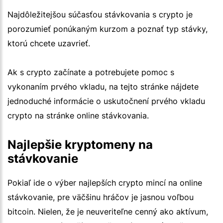
Najdôležitejšou súčasťou stávkovania s crypto je
porozumieť ponúkaným kurzom a poznať typ stávky,
ktorú chcete uzavrieť.
Ak s crypto začínate a potrebujete pomoc s
vykonaním prvého vkladu, na tejto stránke nájdete
jednoduché informácie o uskutočnení prvého vkladu
crypto na stránke online stávkovania.
Najlepšie kryptomeny na
stávkovanie
Pokiaľ ide o výber najlepších crypto mincí na online
stávkovanie, pre väčšinu hráčov je jasnou voľbou
bitcoin. Nielen, že je neuveriteľne cenný ako aktívum,