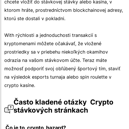
chcete vložiť do stávkovej stávky alebo kasína, v
ktorom hráte, prostredníctvom blockchainovej adresy,
ktorú ste dostali v pokladni.
With rýchlosti a jednoduchosti transakcií s
kryptomenami môžete očakávať, že vložené
prostriedky sa v priebehu niekoľkých okamihov
odrazia na vašom stávkovom účte. Teraz máte
možnosť podporiť svoj obľúbený športový tím, staviť
na výsledok esports turnaja alebo spin roulette v
crypto kasíne.
Často kladené otázky  Crypto  
stávkových stránkach
 Čo je to  crypto  hazard?