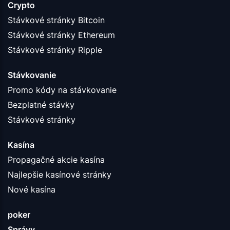
Crypto
Stávkové stránky Bitcoin
Stávkové stránky Ethereum
Stávkové stránky Ripple
Stávkovanie
Promo kódy na stávkovanie
Bezplatné stávky
Stávkové stránky
Kasína
Propagačné akcie kasína
Najlepšie kasínové stránky
Nové kasína
poker
Správy