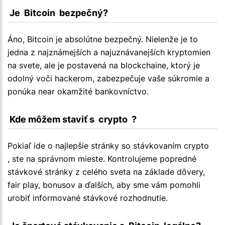
 Je  Bitcoin  bezpečný?
Áno, Bitcoin je absolútne bezpečný. Nielenže je to
jedna z najznámejších a najuznávanejších
kryptomien
na svete, ale je postavená na blockchaine, ktorý je
odolný voči hackerom, zabezpečuje vaše súkromie a
ponúka near okamžité bankovníctvo.
 Kde môžem staviť s  crypto  ?
Pokiaľ ide o najlepšie stránky so stávkovaním crypto
, ste na správnom mieste. Kontrolujeme popredné
stávkové stránky z celého sveta na základe dôvery,
fair play, bonusov a ďalších, aby sme vám pomohli
urobiť informované stávkové rozhodnutie.