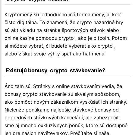
Kryptomeny
sú jednoducho iná forma meny, aj keď
čisto digitálna. To znamená, že crypto hazardné hry
sú akt vkladu na stránke športových stávok alebo
online kasíne pomocou crypto , ako je bitcoin. Potom
si môžete vybrať, či budete vyberať ako crypto ,
alebo získať svoje výhry späť ako fiat menu.
 Existujú bonusy  crypto  stávkovanie?
Áno tam sú. Stránky s online stávkovaním vedia, že
bonusy crypto stávkovanie sú skvelým spôsobom,
ako pomôcť novým zákazníkom vyskúšať ich stránky.
Nielenže ponúkame najlepšie stávkové bonusy od
popredných stávkových kancelárií, ale zabezpečili
sme aj mnoho exkluzívnych ponúk, ktoré sú dostupné
len pre našich návštevníkov. Prečítajte si naše