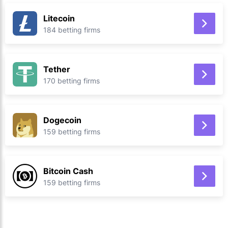
Litecoin
184 betting firms
Tether
170 betting firms
Dogecoin
159 betting firms
Bitcoin Cash
159 betting firms