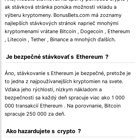
ak stávková stránka ponúka možnosti vkladu a
výberu kryptomeny. BonusBets.com má zoznamy
najlepších stávkových stránok naprieč mnohými
kryptomenami vrátane Bitcoin , Dogecoin , Ethereum
, Litecoin , Tether , Binance a mnohých ďalších.
 Je bezpečné stávkovať s  Ethereum  ?
Áno, stávkovanie s Ethereum je bezpečné, pretože je
to jedna z najpoužívanejších
kryptomien
na svete.
Vďaka jeho rýchlosti, nízkym nákladom a
bezpečnosti sa každý deň spracuje viac ako 1 000
000 transakcií Ethereum . Na porovnanie, Bitcoin
spracuje 250 000 za deň.
 Ako hazardujete s  crypto  ?