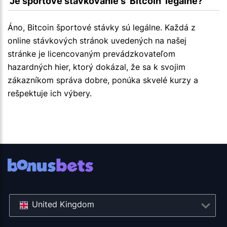
 Je športové stávkovanie s  Bitcoin  legálne?
Áno, Bitcoin športové stávky sú legálne. Každá z
online stávkových stránok uvedených na našej
stránke je licencovaným prevádzkovateľom
hazardných hier, ktorý dokázal, že sa k svojim
zákazníkom správa dobre, ponúka skvelé kurzy a
rešpektuje ich výbery.
United Kingdom