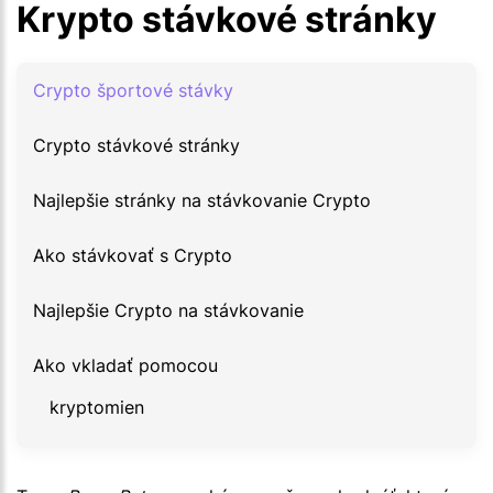
Krypto stávkové stránky
Crypto športové stávky
Crypto stávkové stránky
Najlepšie stránky na stávkovanie Crypto
Ako stávkovať s Crypto
Najlepšie Crypto na stávkovanie
Ako vkladať pomocou
kryptomien