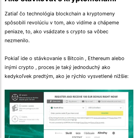
Zatiaľ čo technológia blockchain a
kryptomeny
spôsobili revolúciu v tom, ako vidíme a chápeme
peniaze, to, ako vsádzate s crypto sa vôbec
nezmenilo.
Pokiaľ ide o stávkovanie s Bitcoin , Ethereum alebo
inými crypto , proces je taký jednoduchý ako
kedykoľvek predtým, ako je rýchlo vysvetlené nižšie: