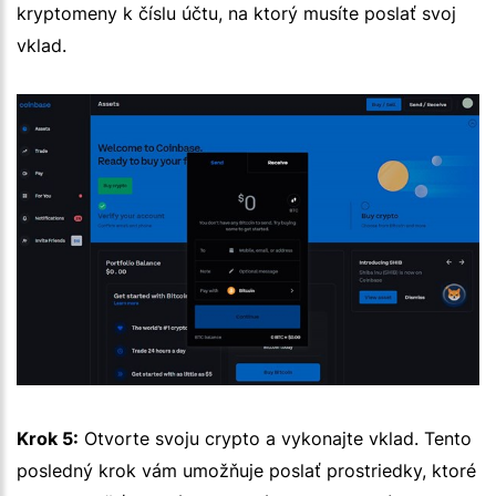
kryptomeny k číslu účtu, na ktorý musíte poslať svoj
vklad.
Krok 5:
Otvorte svoju crypto a vykonajte vklad. Tento
posledný krok vám umožňuje poslať prostriedky, ktoré