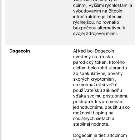
coinmi, vyššími rýchlosťami a
vybudovaním na Bitcoin
infraštruktúre je Litecoin
rýchlejšou, no rovnako
bezpečnou alternatívou k
svojej zdrojovej minci.
Dogecoin
Aj keď bol Dogecoin
uvedený na trh ako
parodický token, ktorého
cieľom bolo robiť si srandu
zo špekulatívnej povahy
skorých
kryptomien
,
nazhromaždil si veľkú
používateľskú základňu
vďaka svojmu prístupnému
prístupu k kryptomenám,
jednoduchému použitiu ako
možnosti tipping na
sociálnych sieťach a
stabilnej hodnote.
Dogecoin je tiež altcoinom