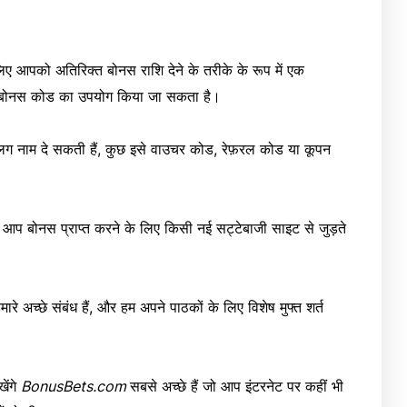
िए आपको अतिरिक्त बोनस राशि देने के तरीके के रूप में एक
या बोनस कोड का उपयोग किया जा सकता है।
अलग नाम दे सकती हैं, कुछ इसे वाउचर कोड, रेफ़रल कोड या कूपन
 आप बोनस प्राप्त करने के लिए किसी नई सट्टेबाजी साइट से जुड़ते
 अच्छे संबंध हैं, और हम अपने पाठकों के लिए विशेष मुफ्त शर्त
ेंगे
BonusBets.com
सबसे अच्छे हैं जो आप इंटरनेट पर कहीं भी