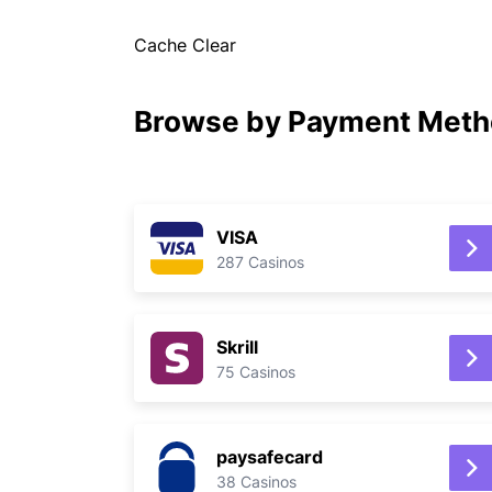
Cache Clear
Browse by Payment Met
VISA
287 Casinos
Skrill
75 Casinos
paysafecard
38 Casinos