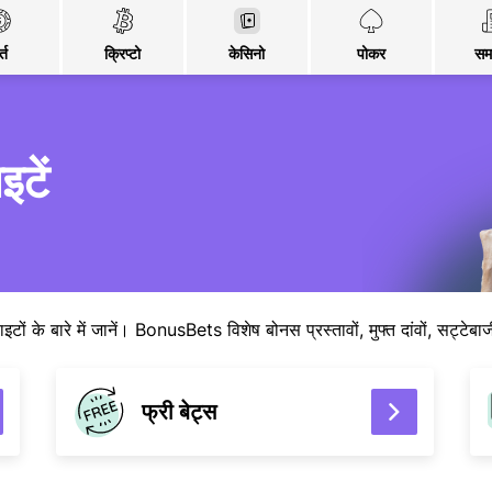
्त
क्रिप्टो
केसिनो
पोकर
सम
इटें
 साइटों के बारे में जानें। BonusBets विशेष बोनस प्रस्तावों, मुफ्त दांवों, सट्ट
फ्री बेट्स