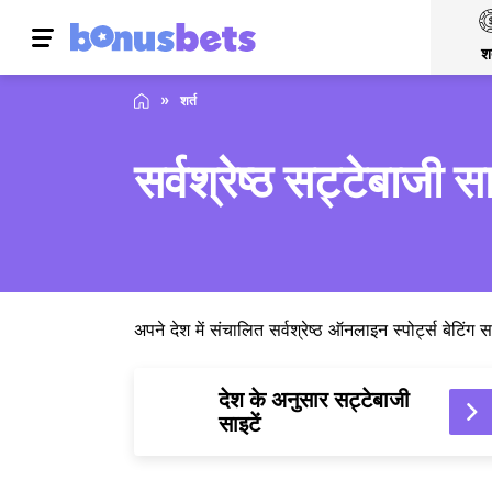
शर
शर्त
सर्वश्रेष्ठ सट्टेबाजी सा
अपने देश में संचालित सर्वश्रेष्ठ ऑनलाइन स्पोर्ट्स बेटिंग
देश के अनुसार सट्टेबाजी
साइटें