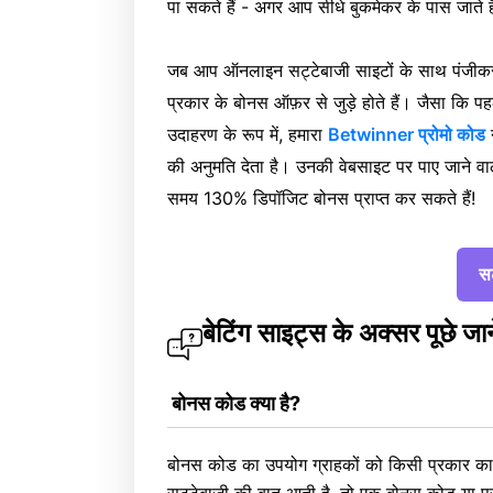
पा सकते हैं - अगर आप सीधे बुकमेकर के पास जाते है
जब आप ऑनलाइन सट्टेबाजी साइटों के साथ पंजीकरण कर
प्रकार के बोनस ऑफ़र से जुड़े होते हैं। जैसा कि पह
उदाहरण के रूप में, हमारा
Betwinner प्रोमो कोड
न
की अनुमति देता है। उनकी वेबसाइट पर पाए जाने व
समय 130% डिपॉजिट बोनस प्राप्त कर सकते हैं!
सट
बेटिंग साइट्स के अक्सर पूछे जाने
 बोनस कोड क्या है?
बोनस कोड का उपयोग ग्राहकों को किसी प्रकार क