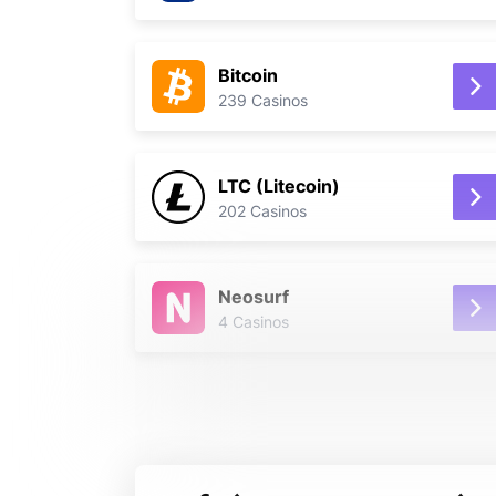
Bitcoin
239 Casinos
LTC (Litecoin)
202 Casinos
Neosurf
4 Casinos