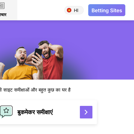
HI
Betting Sites
ाचार
ेबाजी साइट समीक्षाओं और बहुत कुछ का घर है
बुकमेकर समीक्षाएं