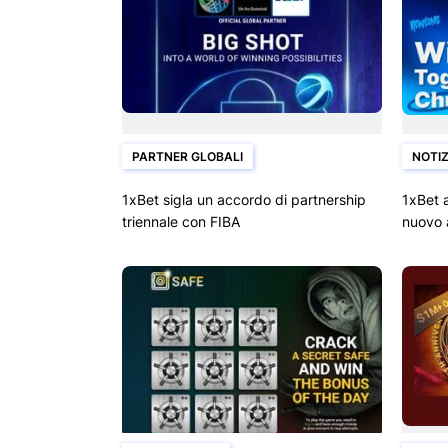
PARTNER GLOBALI
NOTI
1xBet sigla un accordo di partnership
1xBet 
triennale con FIBA
nuovo 