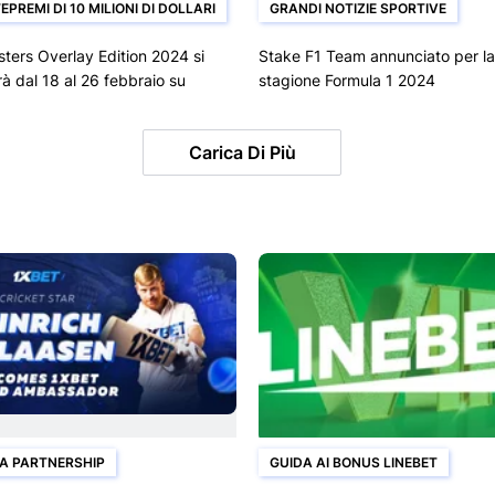
PREMI DI 10 MILIONI DI DOLLARI
GRANDI NOTIZIE SPORTIVE
ters Overlay Edition 2024 si
Stake F1 Team annunciato per la
à dal 18 al 26 febbraio su
stagione Formula 1 2024
er
Carica Di Più
A PARTNERSHIP
GUIDA AI BONUS LINEBET