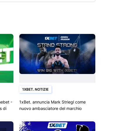
1XBET. NOTIZIE
nebet -
1xBet. annuncia Mark Striegl come
s di
nuovo ambasciatore del marchio