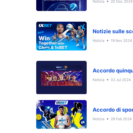
Notizia
20 Dec 2024
Notizie sulle 
Notizia
19 Nov 2024
Accordo quinq
Notizia
02 Jul 2024
Accordo di spo
Notizia
29 Feb 2024