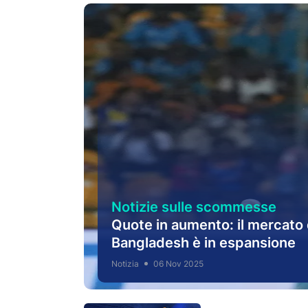
Notizie sulle scommesse
Quote in aumento: il mercato
Bangladesh è in espansione
Notizia
06 Nov 2025