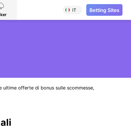
IT
Betting Sites
ker
le ultime offerte di bonus sulle scommesse,
ali