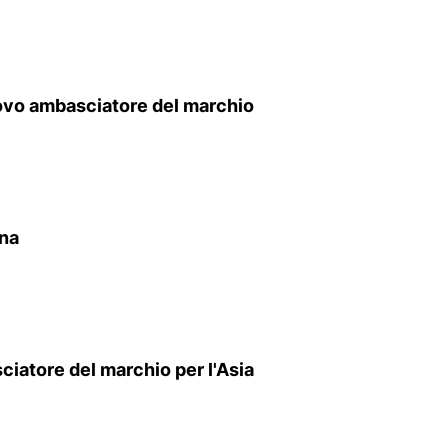
vo ambasciatore del marchio
ona
iatore del marchio per l'Asia