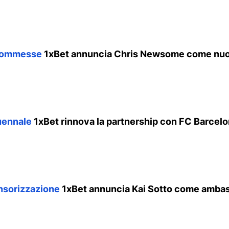
scommesse
1xBet annuncia Chris Newsome come nuo
uennale
1xBet rinnova la partnership con FC Barcel
nsorizzazione
1xBet annuncia Kai Sotto come ambasc