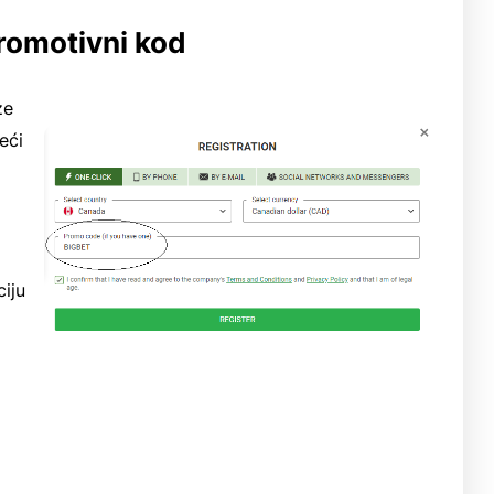
promotivni kod
ze
eći
ciju