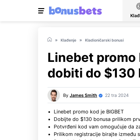
Klađ
Klađenje
Kladioničarski bonusi
Linebet promo 
dobiti do $130
By
James Smith
22 tra 2024
Linebet promo kod je BIGBET
Dobijte do $130 bonusa prilikom prv
Potvrđeni kod vam omogućuje da z
Prilikom registracije birajte između