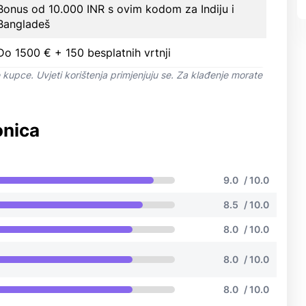
Bonus od 10.000 INR s ovim kodom za Indiju i
Bangladeš
Do 1500 € + 150 besplatnih vrtnji
upce. Uvjeti korištenja primjenjuju se. Za klađenje morate
onica
9.0
8.5
8.0
8.0
8.0