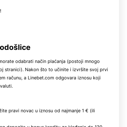
!
rodošlice
, morate odabrati način plaćanja (postoji mnogo
 stranici). Nakon što to učinite i izvršite svoj prvi
šem računu, a Linebet.com odgovara iznosu koji
valuti.
žite pravi novac u iznosu od najmanje 1 € (ili
eg depozita u bonus kreditu za klađenje do 130