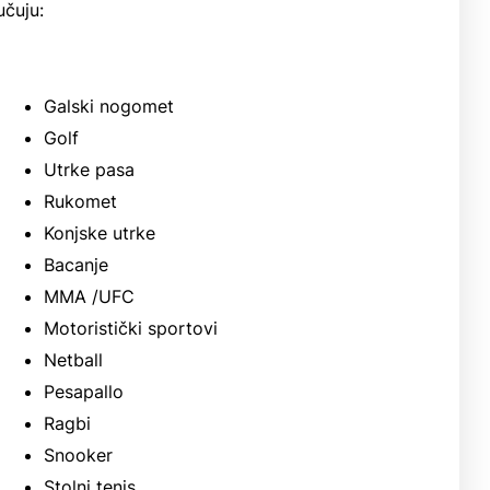
učuju:
Galski nogomet
Golf
Utrke pasa
Rukomet
Konjske utrke
Bacanje
MMA /UFC
Motoristički sportovi
Netball
Pesapallo
Ragbi
Snooker
Stolni tenis