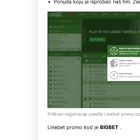
Ponuda koju je isprobao naš tim. Za
Prilikom registracije unesite Linebet promo 
Linebet promo kod je
BIGBET
.