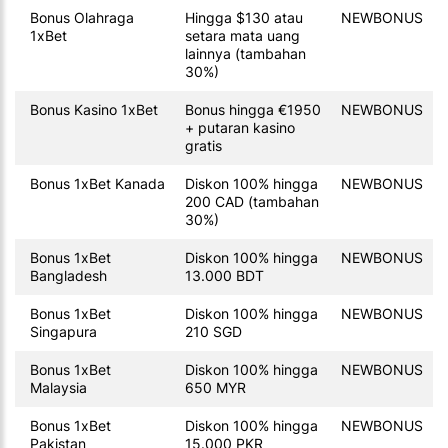
Bonus Olahraga
Hingga $130 atau
NEWBONUS
1xBet
setara mata uang
lainnya (tambahan
30%)
Bonus Kasino 1xBet
Bonus hingga €1950
NEWBONUS
+ putaran kasino
gratis
Bonus 1xBet Kanada
Diskon 100% hingga
NEWBONUS
200 CAD (tambahan
30%)
Bonus 1xBet
Diskon 100% hingga
NEWBONUS
Bangladesh
13.000 BDT
Bonus 1xBet
Diskon 100% hingga
NEWBONUS
Singapura
210 SGD
Bonus 1xBet
Diskon 100% hingga
NEWBONUS
Malaysia
650 MYR
Bonus 1xBet
Diskon 100% hingga
NEWBONUS
Pakistan
15.000 PKR