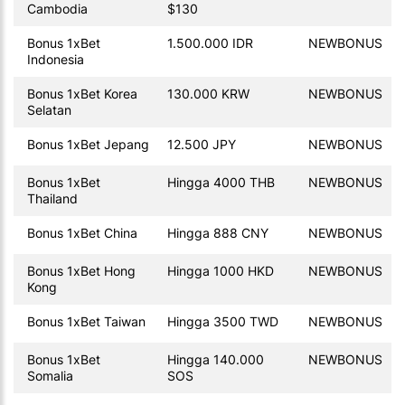
Cambodia
$130
Bonus 1xBet
1.500.000 IDR
NEWBONUS
Indonesia
Bonus 1xBet Korea
130.000 KRW
NEWBONUS
Selatan
Bonus 1xBet Jepang
12.500 JPY
NEWBONUS
Bonus 1xBet
Hingga 4000 THB
NEWBONUS
Thailand
Bonus 1xBet China
Hingga 888 CNY
NEWBONUS
Bonus 1xBet Hong
Hingga 1000 HKD
NEWBONUS
Kong
Bonus 1xBet Taiwan
Hingga 3500 TWD
NEWBONUS
Bonus 1xBet
Hingga 140.000
NEWBONUS
Somalia
SOS