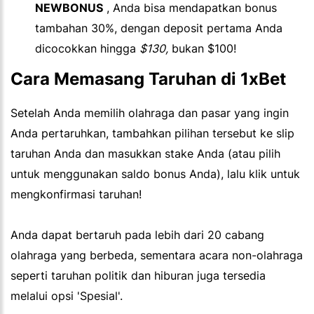
NEWBONUS
, Anda bisa mendapatkan bonus
tambahan 30%, dengan deposit pertama Anda
dicocokkan hingga
$130,
bukan $100!
Cara Memasang Taruhan di 1xBet
Setelah Anda memilih olahraga dan pasar yang ingin
Anda pertaruhkan, tambahkan pilihan tersebut ke slip
taruhan Anda dan masukkan stake Anda (atau pilih
untuk menggunakan saldo bonus Anda), lalu klik untuk
mengkonfirmasi taruhan!
Anda dapat bertaruh pada lebih dari 20 cabang
olahraga yang berbeda, sementara acara non-olahraga
seperti taruhan politik dan hiburan juga tersedia
melalui opsi 'Spesial'.