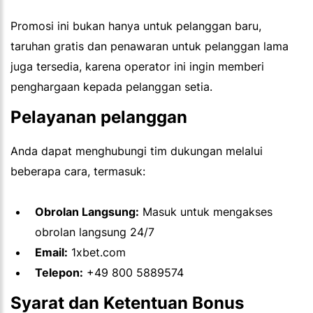
Promosi ini bukan hanya untuk pelanggan baru,
taruhan gratis dan penawaran untuk pelanggan lama
juga tersedia, karena operator ini ingin memberi
penghargaan kepada pelanggan setia.
Pelayanan pelanggan
Anda dapat menghubungi tim dukungan melalui
beberapa cara, termasuk:
Obrolan Langsung:
Masuk untuk mengakses
obrolan langsung 24/7
Email:
1xbet.com
Telepon:
+49 800 5889574
Syarat dan Ketentuan Bonus