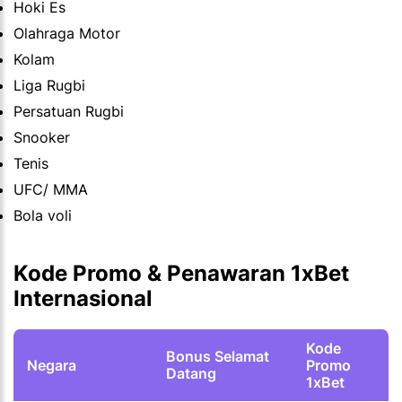
Hoki Es
Olahraga Motor
Kolam
Liga Rugbi
Persatuan Rugbi
Snooker
Tenis
UFC/ MMA
Bola voli
Kode Promo & Penawaran 1xBet
Internasional
Kode
Bonus Selamat
Negara
Promo
Datang
1xBet