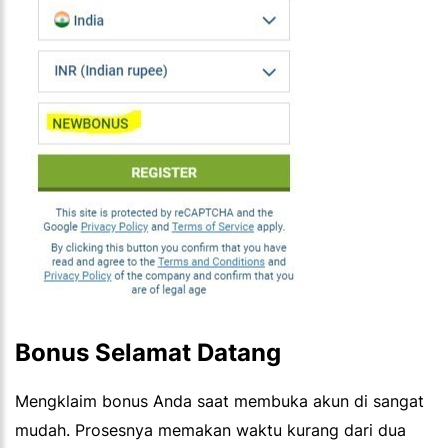
Bonus Selamat Datang
Mengklaim bonus Anda saat membuka akun di sangat
mudah. Prosesnya memakan waktu kurang dari dua