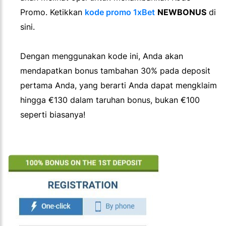
Promo. Ketikkan
kode promo 1xBet
NEWBONUS
di
sini.
Dengan menggunakan kode ini, Anda akan
mendapatkan bonus tambahan 30% pada deposit
pertama Anda, yang berarti Anda dapat mengklaim
hingga €130 dalam taruhan bonus, bukan €100
seperti biasanya!