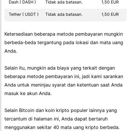
Dash ( DASH )
Tidak ada batasan.
1,50 EUR
Tether ( USDT )
Tidak ada batasan.
1,50 EUR
Ketersediaan beberapa metode pembayaran mungkin
berbeda-beda tergantung pada lokasi dan mata uang
Anda.
Selain itu, mungkin ada biaya yang terkait dengan
beberapa metode pembayaran ini, jadi kami sarankan
Anda untuk meninjau syarat dan ketentuan saat Anda
masuk ke akun Anda.
Selain Bitcoin dan koin kripto populer lainnya yang
tercantum di halaman ini, Anda dapat bertaruh
menggunakan sekitar 40 mata uang kripto berbeda.