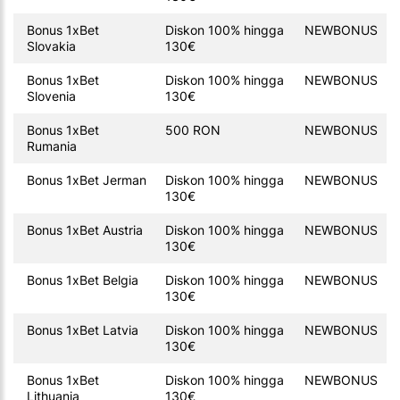
Bonus 1xBet
Diskon 100% hingga
NEWBONUS
Slovakia
130€
Bonus 1xBet
Diskon 100% hingga
NEWBONUS
Slovenia
130€
Bonus 1xBet
500 RON
NEWBONUS
Rumania
Bonus 1xBet Jerman
Diskon 100% hingga
NEWBONUS
130€
Bonus 1xBet Austria
Diskon 100% hingga
NEWBONUS
130€
Bonus 1xBet Belgia
Diskon 100% hingga
NEWBONUS
130€
Bonus 1xBet Latvia
Diskon 100% hingga
NEWBONUS
130€
Bonus 1xBet
Diskon 100% hingga
NEWBONUS
Lithuania
130€