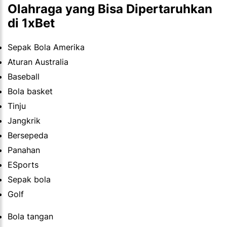
Olahraga yang Bisa Dipertaruhkan
di 1xBet
Sepak Bola Amerika
Aturan Australia
Baseball
Bola basket
Tinju
Jangkrik
Bersepeda
Panahan
ESports
Sepak bola
Golf
Bola tangan