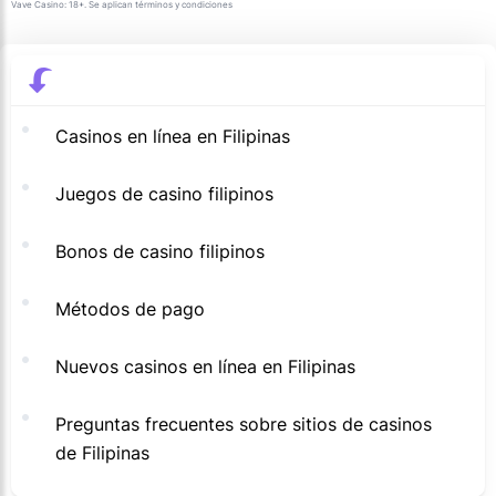
Vave Casino: 18+. Se aplican términos y condiciones
Casinos en línea en Filipinas
Juegos de casino filipinos
Bonos de casino filipinos
Métodos de pago
Nuevos casinos en línea en Filipinas
Preguntas frecuentes sobre sitios de casinos
de Filipinas