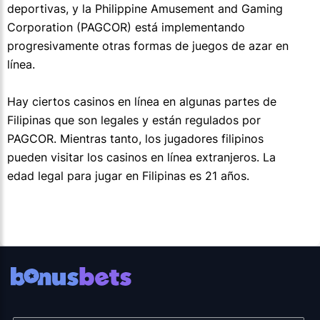
deportivas, y la Philippine Amusement and Gaming
Corporation (PAGCOR) está implementando
progresivamente otras formas de juegos de azar en
línea.
Hay ciertos casinos en línea en algunas partes de
Filipinas que son legales y están regulados por
PAGCOR. Mientras tanto, los jugadores filipinos
pueden visitar los casinos en línea extranjeros. La
edad legal para jugar en Filipinas es 21 años.