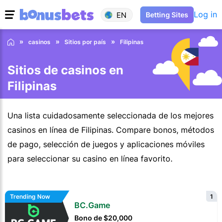
Log in
EN
Betting Sites
casinos
Sitios por país
Filipinas
Sitios de casinos en
Filipinas
Una lista cuidadosamente seleccionada de los mejores
casinos en línea de Filipinas. Compare bonos, métodos
de pago, selección de juegos y aplicaciones móviles
para seleccionar su casino en línea favorito.
1
Trending Now
BC.Game
Bono de $20,000