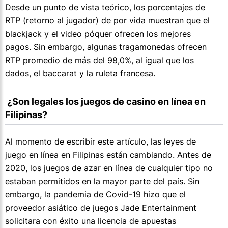
Desde un punto de vista teórico, los porcentajes de
RTP (retorno al jugador) de por vida muestran que el
blackjack y el video póquer ofrecen los mejores
pagos. Sin embargo, algunas tragamonedas ofrecen
RTP promedio de más del 98,0%, al igual que los
dados, el baccarat y la ruleta francesa.
 ¿Son legales los juegos de casino en línea en 
Filipinas?
Al momento de escribir este artículo, las leyes de
juego en línea en Filipinas están cambiando. Antes de
2020, los juegos de azar en línea de cualquier tipo no
estaban permitidos en la mayor parte del país. Sin
embargo, la pandemia de Covid-19 hizo que el
proveedor asiático de juegos Jade Entertainment
solicitara con éxito una licencia de apuestas