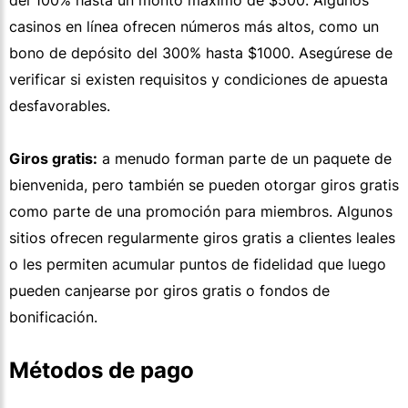
del 100% hasta un monto máximo de $500. Algunos
casinos en línea ofrecen números más altos, como un
bono de depósito del 300% hasta $1000. Asegúrese de
verificar si existen requisitos y condiciones de apuesta
desfavorables.
Giros gratis:
a menudo forman parte de un paquete de
bienvenida, pero también se pueden otorgar giros gratis
como parte de una promoción para miembros. Algunos
sitios ofrecen regularmente giros gratis a clientes leales
o les permiten acumular puntos de fidelidad que luego
pueden canjearse por giros gratis o fondos de
bonificación.
Métodos de pago