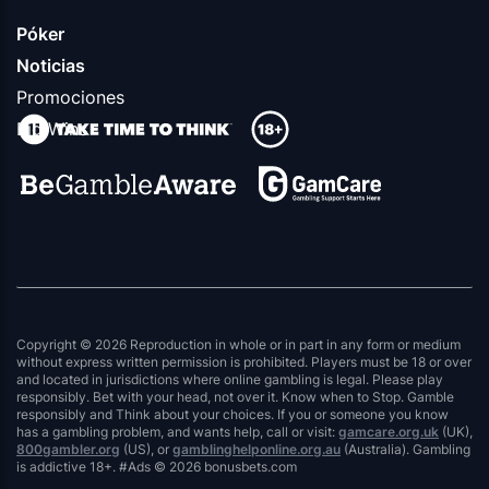
Póker
Noticias
Promociones
Big Wins
Copyright © 2026 Reproduction in whole or in part in any form or medium
without express written permission is prohibited. Players must be 18 or over
and located in jurisdictions where online gambling is legal. Please play
responsibly. Bet with your head, not over it. Know when to Stop. Gamble
responsibly and Think about your choices. If you or someone you know
has a gambling problem, and wants help, call or visit:
gamcare.org.uk
(UK),
800gambler.org
(US), or
gamblinghelponline.org.au
(Australia). Gambling
is addictive 18+. #Ads © 2026 bonusbets.com