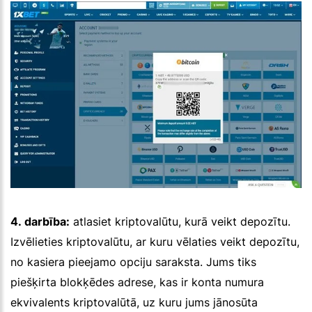
4. darbība:
atlasiet kriptovalūtu, kurā veikt depozītu.
Izvēlieties kriptovalūtu, ar kuru vēlaties veikt depozītu,
no kasiera pieejamo opciju saraksta. Jums tiks
piešķirta blokķēdes adrese, kas ir konta numura
ekvivalents kriptovalūtā, uz kuru jums jānosūta