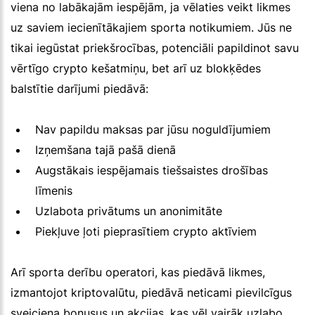
viena no labākajām iespējām, ja vēlaties veikt likmes
uz saviem iecienītākajiem sporta notikumiem. Jūs ne
tikai iegūstat priekšrocības, potenciāli papildinot savu
vērtīgo crypto kešatmiņu, bet arī uz blokķēdes
balstītie darījumi piedāvā:
Nav papildu maksas par jūsu noguldījumiem
Izņemšana tajā pašā dienā
Augstākais iespējamais tiešsaistes drošības
līmenis
Uzlabota privātums un anonimitāte
Piekļuve ļoti pieprasītiem crypto aktīviem
Arī sporta derību operatori, kas piedāvā likmes,
izmantojot kriptovalūtu, piedāvā neticami pievilcīgus
sveiciena bonusus un akcijas, kas vēl vairāk uzlabo