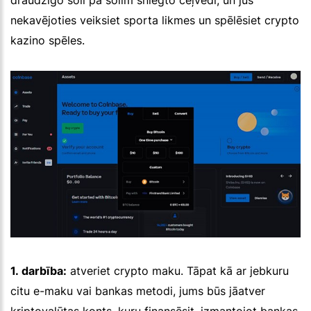
draudzīgo soli pa solim sniegto ceļvedi, un jūs
nekavējoties veiksiet sporta likmes un spēlēsiet crypto
kazino spēles.
1. darbība:
atveriet crypto maku. Tāpat kā ar jebkuru
citu e-maku vai bankas metodi, jums būs jāatver