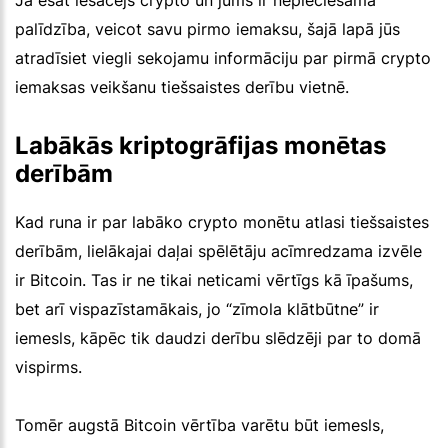
Ja esat iesācējs crypto un jums ir nepieciešama
palīdzība, veicot savu pirmo iemaksu, šajā lapā jūs
atradīsiet viegli sekojamu informāciju par pirmā crypto
iemaksas veikšanu tiešsaistes derību vietnē.
Labākās kriptogrāfijas monētas
derībām
Kad runa ir par labāko crypto monētu atlasi tiešsaistes
derībām, lielākajai daļai spēlētāju acīmredzama izvēle
ir Bitcoin. Tas ir ne tikai neticami vērtīgs kā īpašums,
bet arī vispazīstamākais, jo “zīmola klātbūtne” ir
iemesls, kāpēc tik daudzi derību slēdzēji par to domā
vispirms.
Tomēr augstā Bitcoin vērtība varētu būt iemesls,