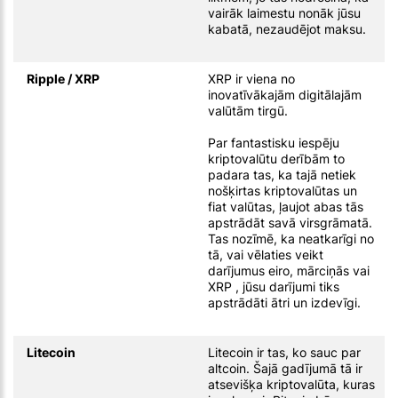
vairāk laimestu nonāk jūsu
kabatā, nezaudējot maksu.
Ripple / XRP
XRP ir viena no
inovatīvākajām digitālajām
valūtām tirgū.
Par fantastisku iespēju
kriptovalūtu derībām to
padara tas, ka tajā netiek
nošķirtas kriptovalūtas un
fiat valūtas, ļaujot abas tās
apstrādāt savā virsgrāmatā.
Tas nozīmē, ka neatkarīgi no
tā, vai vēlaties veikt
darījumus eiro, mārciņās vai
XRP , jūsu darījumi tiks
apstrādāti ātri un izdevīgi.
Litecoin
Litecoin ir tas, ko sauc par
altcoin. Šajā gadījumā tā ir
atsevišķa kriptovalūta, kuras