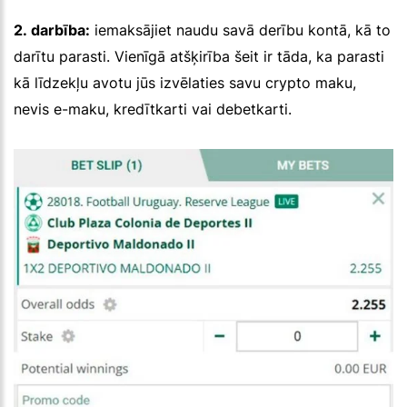
2. darbība:
iemaksājiet naudu savā derību kontā, kā to
darītu parasti. Vienīgā atšķirība šeit ir tāda, ka parasti
kā līdzekļu avotu jūs izvēlaties savu crypto maku,
nevis e-maku, kredītkarti vai debetkarti.