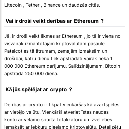
Litecoin , Tether , Binance un daudzās citās.
 Vai ir droši veikt derības ar  Ethereum  ?
Jā, ir droši veikt likmes ar Ethereum , jo tā ir viena no
visvairāk izmantotajām
kriptovalūtām
pasaulē.
Pateicoties tā ātrumam, zemajām izmaksām un
drošībai, katru dienu tiek apstrādāti vairāk nekā 1
000 000 Ethereum darījumu. Salīdzinājumam, Bitcoin
apstrādā 250 000 dienā.
 Kā jūs spēlējat ar  crypto  ?
Derības ar crypto ir tikpat vienkāršas kā azartspēles
ar vietējo valūtu. Vienkārši atveriet īstas naudas
kontu ar vēlamo sporta totalizatoru un izvēlieties
iemaksāt ar jebkuru pieejamo kriptovalūtu. Detalizētu