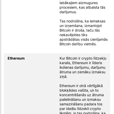
labākajiem aizmugures
procesiem, kas atbalsta tās
darījumus.
Tas nodrošina, ka iemaksas
un izņemšana, izmantojot
Bitcoin ir droša, taču tās
nekavējoties tiks
apstrādātas visās cienījamās
Bitcoin derību vietnēs.
Ethereum
Kur Bitcoin ir crypto līdzekļu
karalis, Ethereum ir līderis
ikdienas darījumu, darījumu
ātruma un zemāku izmaksu
ziņā.
Ethereum ir otrā vērtīgākā
blokķēdes valūta, un to
koncentrēšanās uz ātruma
palielināšanu un izmaksu
samazināšanu padara tos
par ideālu līdzekli crypto
likmēm, jo tas nodrošina, ka