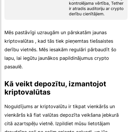
kontrolējama vērtība, Tether
ir atradis auditoriju ar crypto
derību cienītājiem.
Mēs pastāvīgi uzraugām un pārskatām jaunas
kriptovalūtas
, kad tās tiek pieņemtas tiešsaistes
derību vietnēs. Mēs iesakām regulāri pārbaudīt šo
lapu, lai iegūtu jaunākos papildinājumus crypto
pasaulē.
Kā veikt depozītu, izmantojot
kriptovalūtas
Noguldījums ar kriptovalūtu ir tikpat vienkāršs un
vienkāršs kā fiat valūtas depozīta veikšana jebkurā
citā azartspēļu vietnē. Izpildiet mūsu lietotājam