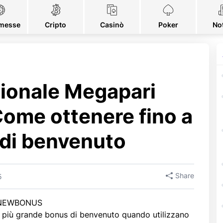
messe
Cripto
Casinò
Poker
Not
ionale Megapari
me ottenere fino a
 di benvenuto
Share
5
è NEWBONUS
il più grande bonus di benvenuto quando utilizzano