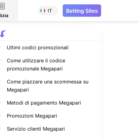
IT
Betting Sites
izia
Ultimi codici promozionali
Come utilizzare il codice
promozionale Megapari
Come piazzare una scommessa su
Megapari
Metodi di pagamento Megapari
Promozioni Megapari
Servizio clienti Megapari