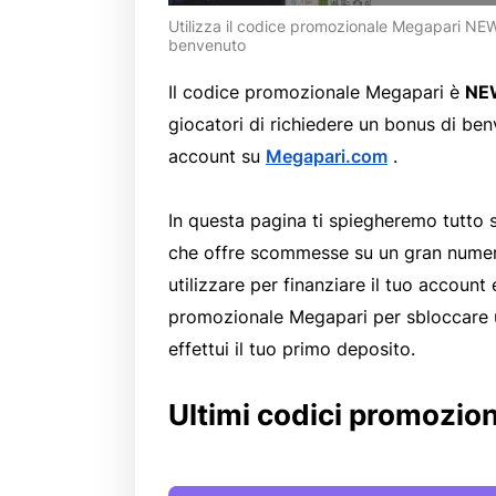
Utilizza il codice promozionale Megapari NEW
benvenuto
Il codice promozionale Megapari è
NE
giocatori di richiedere un bonus di b
account su
Megapari.com
.
In questa pagina ti spiegheremo tutt
che offre scommesse su un gran numer
utilizzare per finanziare il tuo account
promozionale Megapari per sbloccare 
effettui il tuo primo deposito.
Ultimi codici promozion