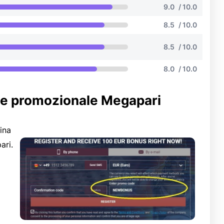
9.0
8.5
8.5
8.0
ice promozionale Megapari
gina
ari.