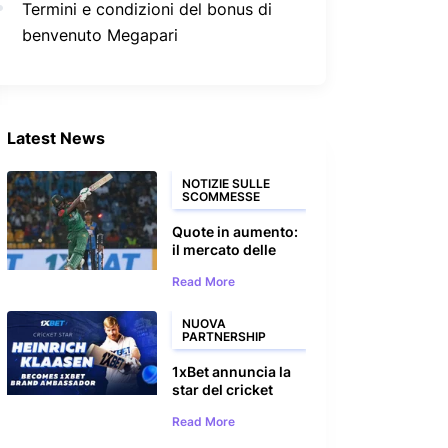
Termini e condizioni del bonus di
benvenuto Megapari
Latest News
NOTIZIE SULLE
SCOMMESSE
Quote in aumento:
il mercato delle
scommesse online
Read More
in Bangladesh è in
espansione
NUOVA
PARTNERSHIP
1xBet annuncia la
star del cricket
Heinrich Klaasen
Read More
come
ambasciatore del