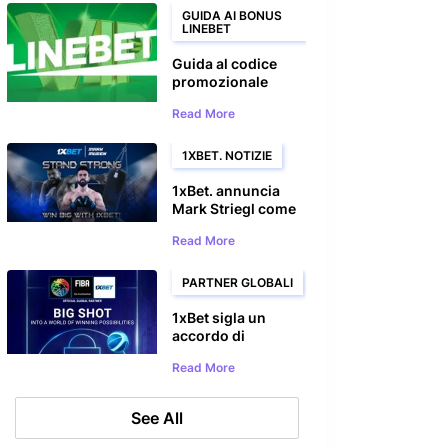
marchio
GUIDA AI BONUS
LINEBET
Guida al codice
promozionale
Linebet - Scopri
Read More
come ottenere il
tuo bonus di
benvenuto
1XBET. NOTIZIE
1xBet. annuncia
Mark Striegl come
nuovo
Read More
ambasciatore del
marchio
PARTNER GLOBALI
1xBet sigla un
accordo di
partnership
Read More
triennale con FIBA
See All