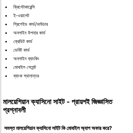
ক্রিপ্টোকারেন্সি
ই-ওয়ালেট
প্রিপেইড কার্ড/ভাউচার
অনলাইন উপহার কার্ড
ক্রেডিট কার্ড
ডেবিট কার্ড
অনলাইন ব্যাংকিং
মোবাইল পেমেন্ট
ব্যাংক স্থানান্তর
মালয়েশিয়ান ক্যাসিনো সাইট - প্রায়শই জিজ্ঞাসিত 
প্রশ্নাবলী
 সমস্ত মালয়েশিয়ান ক্যাসিনো সাইট কি মোবাইল অ্যাপ অফার করে?