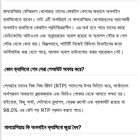
মালয়েশিয়ার বেশিরভাগ খেলোয়াড় তাদের মোবাইল ফোনের মাধ্যমে অনলাইন
ক্যাসিনোতে যাবেন। তাই এটি অপরিহার্য যে মালয়েশিয়ার খেলোয়াড়দের গ্রহণকারী
অনলাইন ক্যাসিনো মোবাইল প্রতিক্রিয়াশীল। এর অর্থ হতে পারে তাদের কাছে
ডেডিকেটেড আইওএস এবং অ্যান্ড্রয়েড অ্যাপ রয়েছে যা অ্যাপল স্টোর বা প্লে
স্টোর থেকে কেনা যায়। বিকল্পভাবে, সাইটটি নিজেই বিভিন্ন ডিভাইসের জন্য
অপ্টিমাইজ করা যেতে পারে, আলাদা অ্যাপ ডাউনলোড করার প্রয়োজন নেই।
 কোন ক্যাসিনো গেম সেরা পেআউট অফার করে?
প্লেয়ারে তাদের নিজ নিজ রিটার্ন (RTP) শতাংশের উপর ভিত্তি করে, সর্বোত্তম
অর্থপ্রদান সাধারণত ব্ল্যাকজ্যাক এবং ভিডিও পোকার থেকে আসতে সম্মত হয়।
যাইহোক, কিছু স্লট, সেইসাথে ক্র্যাপস, ফ্রেঞ্চ রুলেট এবং ব্যাকার্যাট রয়েছে যা
98.0% এর বেশি গড় RTP প্রদান করতে পারে।
 মালয়েশিয়ায় কি অনলাইন ক্যাসিনো জুয়া বৈধ?