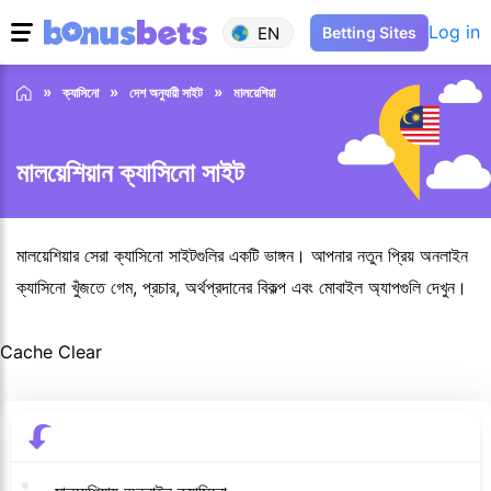
Log in
EN
Betting Sites
ক্যাসিনো
দেশ অনুযায়ী সাইট
মালয়েশিয়া
মালয়েশিয়ান ক্যাসিনো সাইট
মালয়েশিয়ার সেরা ক্যাসিনো সাইটগুলির একটি ভাঙ্গন। আপনার নতুন প্রিয় অনলাইন
ক্যাসিনো খুঁজতে গেম, প্রচার, অর্থপ্রদানের বিকল্প এবং মোবাইল অ্যাপগুলি দেখুন।
Cache Clear