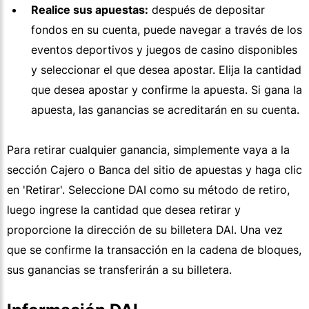
Realice sus apuestas:
después de depositar
fondos en su cuenta, puede navegar a través de los
eventos deportivos y juegos de casino disponibles
y seleccionar el que desea apostar. Elija la cantidad
que desea apostar y confirme la apuesta. Si gana la
apuesta, las ganancias se acreditarán en su cuenta.
Para retirar cualquier ganancia, simplemente vaya a la
sección Cajero o Banca del sitio de apuestas y haga clic
en 'Retirar'. Seleccione DAI como su método de retiro,
luego ingrese la cantidad que desea retirar y
proporcione la dirección de su billetera DAI. Una vez
que se confirme la transacción en la cadena de bloques,
sus ganancias se transferirán a su billetera.