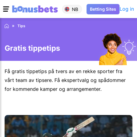
Log in
NB
Betting Sites
Tips
Gratis tippetips
Få gratis tippetips på tvers av en rekke sporter fra
vårt team av tipsere. Få ekspertvalg og spådommer
for kommende kamper og arrangementer.