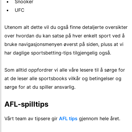
Snooker
UFC
Utenom alt dette vil du også finne detaljerte oversikter
over hvordan du kan satse på hver enkelt sport ved å
bruke navigasjonsmenyen øverst på siden, pluss at vi
har daglige sportsbetting-tips tilgjengelig også.
Som alltid oppfordrer vi alle våre lesere til å sørge for
at de leser alle sportsbooks vilkår og betingelser og
sørge for at du spiller ansvarlig.
AFL-spilltips
Vårt team av tipsere gir
AFL tips
gjennom hele året.