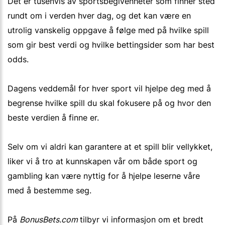
Det er tusenvis av sportsbegivenheter som finner sted
rundt om i verden hver dag, og det kan være en
utrolig vanskelig oppgave å følge med på hvilke spill
som gir best verdi og hvilke bettingsider som har best
odds.
Dagens veddemål for hver sport vil hjelpe deg med å
begrense hvilke spill du skal fokusere på og hvor den
beste verdien å finne er.
Selv om vi aldri kan garantere at et spill blir vellykket,
liker vi å tro at kunnskapen vår om både sport og
gambling kan være nyttig for å hjelpe leserne våre
med å bestemme seg.
På
BonusBets.com
tilbyr vi informasjon om et bredt