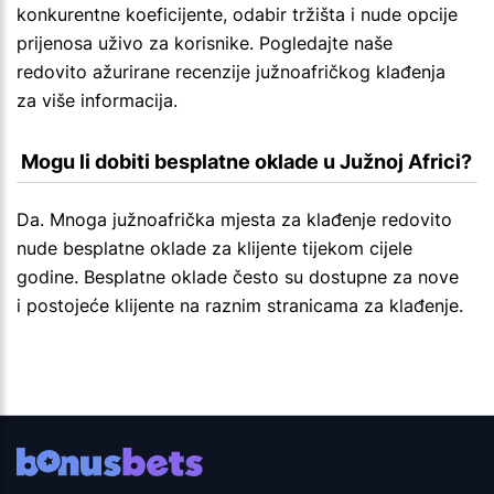
konkurentne koeficijente, odabir tržišta i nude opcije
prijenosa uživo za korisnike. Pogledajte naše
redovito ažurirane recenzije južnoafričkog klađenja
za više informacija.
 Mogu li dobiti besplatne oklade u Južnoj Africi?
Da. Mnoga južnoafrička mjesta za klađenje redovito
nude besplatne oklade za klijente tijekom cijele
godine. Besplatne oklade često su dostupne za nove
i postojeće klijente na raznim stranicama za klađenje.