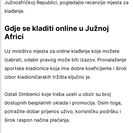
Južnoafričkoj Republici, pogledajte recenzije mjesta za
klađenje.
Gdje se kladiti online u Južnoj
Africi
Uz mnoštvo mjesta za online klađenje koje možete
izabrati, odabir pravog može biti izazov. Pronalaženje
sportske kladionice koja ima dobre koeficijente i širok
izbor kladioničarskih tržišta ključno je.
Ostali čimbenici koje treba uzeti u obzir su broj
dostupnih besplatnih oklada i promocija. Osim toga,
potražite dobar prijenos uživo, korisničku podršku i
širok raspon načina plaćanja.