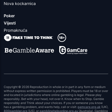
Nova kockarnica
Poker
Vijesti
Promaknuća
Big Wins
Copyright © 2026 Reproduction in whole or in part in any form or medium
without express written permission is prohibited. Players must be 18 or over
and located in jurisdictions where online gambling is legal. Please play
responsibly. Bet with your head, not over it. Know when to Stop. Gamble
responsibly and Think about your choices. If you or someone you know
has a gambling problem, and wants help, call or visit:
gamcare.org.uk
(UK),
800gambler.org
(US), or
gamblinghelponline.org.au
(Australia). Gambling