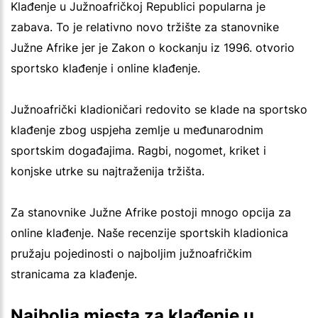
Klađenje u Južnoafričkoj Republici popularna je
zabava. To je relativno novo tržište za stanovnike
Južne Afrike jer je Zakon o kockanju iz 1996. otvorio
sportsko klađenje i online klađenje.
Južnoafrički kladioničari redovito se klade na sportsko
klađenje zbog uspjeha zemlje u međunarodnim
sportskim događajima. Ragbi, nogomet, kriket i
konjske utrke su najtraženija tržišta.
Za stanovnike Južne Afrike postoji mnogo opcija za
online klađenje. Naše recenzije sportskih kladionica
pružaju pojedinosti o najboljim južnoafričkim
stranicama za klađenje.
Najbolja mjesta za klađenje u