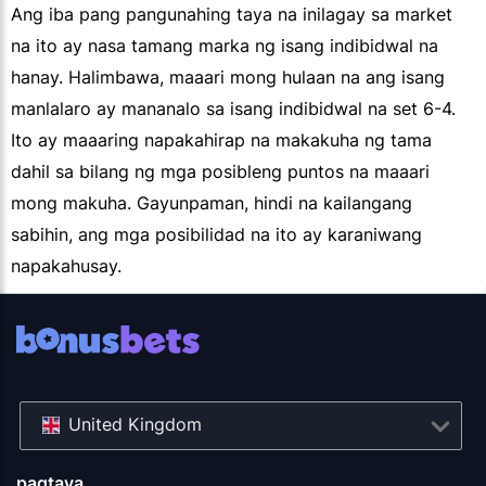
Ang iba pang pangunahing taya na inilagay sa market
na ito ay nasa tamang marka ng isang indibidwal na
hanay. Halimbawa, maaari mong hulaan na ang isang
manlalaro ay mananalo sa isang indibidwal na set 6-4.
Ito ay maaaring napakahirap na makakuha ng tama
dahil sa bilang ng mga posibleng puntos na maaari
mong makuha. Gayunpaman, hindi na kailangang
sabihin, ang mga posibilidad na ito ay karaniwang
napakahusay.
United Kingdom
pagtaya