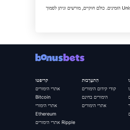
בעמוד זה תמצאו את אתרי ההימורים הטובים ביותר של Uniswap הזמינים. כולם חוקיים, מורשים וניתן לסמוך
ו
הִתעָרְבוּת
קריפטו
קודי קידום הימורים
אתרי הימורים
הימורים בחינם
Bitcoin
אתרי הימורים
אתרי הימורי
Ethereum
אתרי הימורים Ripple