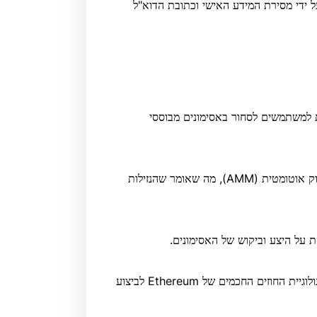
 ידי מסירת המידע האישי וכתובת הדוא"ל
שרת למשתמשים לסחור באסימונים מבוססי
Uniswap, שהושקה בסוף 2018, משתמשת במערכת יצרנית שוק אוטומטית (AMM), מה שאומר שהנזילות
 על היצע וביקוש של האסימונים.
Uniswap בנויה על הבלוקצ'יין של Ethereum ומשתמשת בטכנולוגיית החוזים החכמים של Ethereum לביצוע