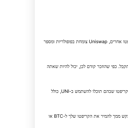
למרות שאינם פופולריים כמו ביטקוין, Ethereum ומטבעות קריפטו אחרים, Uniswap צומחת בפופולריות ומספר
זה תמצאו פרטים על אתרי הימורי קריפטו שבהם UNI מתקבל. כפי שהוזכר קודם לכן, יכול להיות שאתה
בעמוד זה תמצאו פרטים על ספרי הספורט המקוונים ובתי הקזינו קריפטו שבהם תוכלו להשתמש ב-UNI, כולל
שים לב שאם אתה מחזיק ב-Uniswap, אתר ההימורים עשוי לבקש ממך להמיר את הקריפטו שלך ל-BTC או