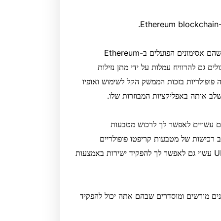
Uniswap מאפשרת למשתמשים לסחור בכל אסימון ERC-20, שהם אסימונים הפועלים ב-Ethereum
ם יכולים גם להרוויח עמלות על ידי מתן נזילות
הרוויח עמלות מסחר עבור כל עסקה. Uniswap צברה פופולריות בזכות הממשק הקל לשימוש ואופיו
לב אותה באפליקציות המבוזרות שלו.
ם עשויים לאפשר לך לרכוש מטבעות
U. עם זאת, אלו יהיו לרוב רכישות של מטבעות קריפטו פופולריים
ומבוססים יותר כמו ביטקוין או Ethereum. אתר הימורים של UNI עשוי גם לאפשר לך להפקיד ישירות באמצעות
ונים מורשים ומוסדרים שבהם אתה יכול להפקיד