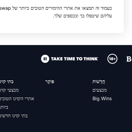
עליהם שיטפלו בך ובכספים שלך.
חֲדָשׁוֹת
פּוֹקֶר
בתי קזינ
מבצעים
מבצעי קזינו
Big Wins
אתרי הקזינו הטובים
ביותר
בתי קזינו חדשים