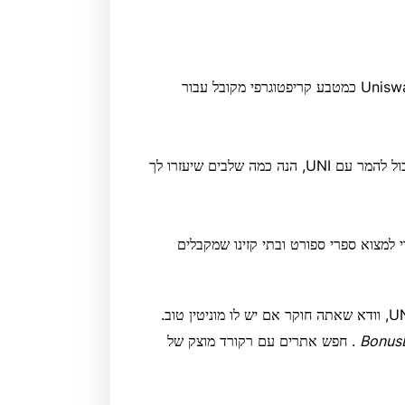
מספר הולך וגדל של אתרי הימורי קריפטו מתחילים לקדם את Uniswap כמטבע קריפטוגרפי מקובל עבור
אם אתה מחפש להצטרף לספר ספורט או קזינו חדש שבו אתה יכול להמר עם UNI, הנה כמה שלבים שיעזרו לך
מצוא ספרי ספורט ובתי קזינו שמקבלים
לאחר שמצאת אתר הימורים של UNI, וודא שאתה חוקר אם יש לו מוניטין טוב.
Bonus
. חפש אתרים עם רקורד מוצק של