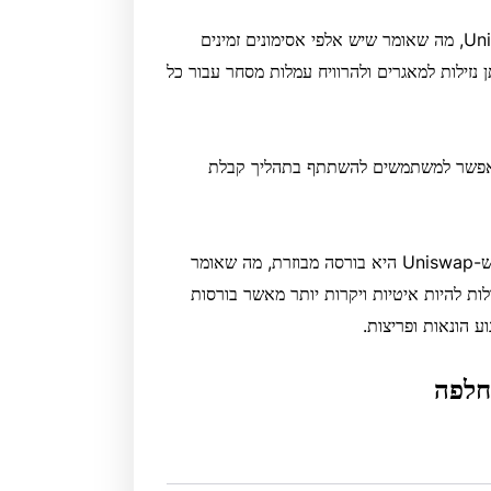
כל אחד יכול ליצור אסימון ב-Ethereum ולרשום אותו ב-Uniswap, מה שאומר שיש אלפי אסימונים זמינים
נזילות למאגרים ולהרוויח עמלות מסחר עבור כל
לה, UNI, המשמש לממשל ומאפשר למשתמשים להשתתף בתהליך קבלת
אם אתה משתמש ב-UNI כדי לממן חשבון הימורים, חשוב לציין ש-Uniswap היא בורסה מבוזרת, מה שאומר
ת להיות איטיות ויקרות יותר מאשר בורסות
ע הונאות ופריצות.
חלפה