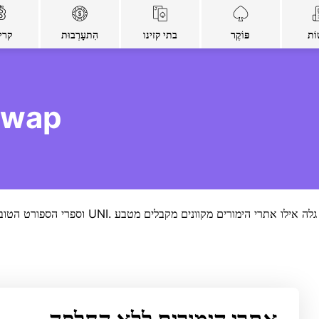
וֹת
פּוֹקֶר
בתי קזינו
הִתעָרְבוּת
קרי
אתרי הימור