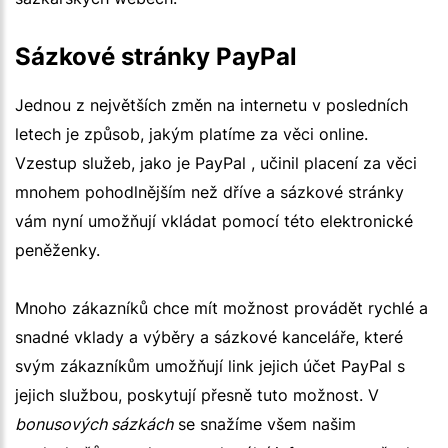
Sázkové stránky PayPal
Jednou z největších změn na internetu v posledních
letech je způsob, jakým platíme za věci online.
Vzestup služeb, jako je PayPal , učinil placení za věci
mnohem pohodlnějším než dříve a sázkové stránky
vám nyní umožňují vkládat pomocí této elektronické
peněženky.
Mnoho zákazníků chce mít možnost provádět rychlé a
snadné vklady a výběry a sázkové kanceláře, které
svým zákazníkům umožňují link jejich účet PayPal s
jejich službou, poskytují přesně tuto možnost. V
bonusových sázkách
se snažíme všem našim