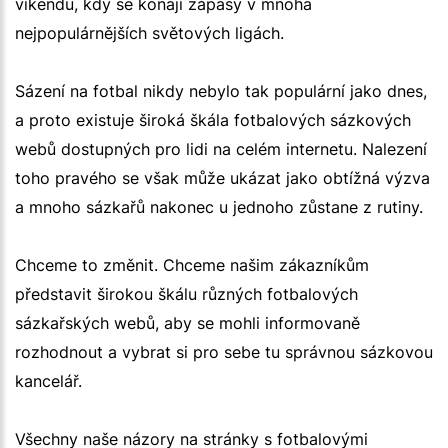
víkendu, kdy se konají zápasy v mnoha
nejpopulárnějších světových ligách.
Sázení na fotbal nikdy nebylo tak populární jako dnes,
a proto existuje široká škála fotbalových sázkových
webů dostupných pro lidi na celém internetu. Nalezení
toho pravého se však může ukázat jako obtížná výzva
a mnoho sázkařů nakonec u jednoho zůstane z rutiny.
Chceme to změnit. Chceme našim zákazníkům
představit širokou škálu různých fotbalových
sázkařských webů, aby se mohli informovaně
rozhodnout a vybrat si pro sebe tu správnou sázkovou
kancelář.
Všechny naše názory na stránky s fotbalovými