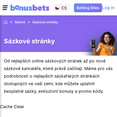
Log in
CS
Betting Sites
Sázení
Sázkové stránky
Sázkové stránky
Od nejlepších online sázkových stránek až po nové
sázkové kanceláře, které právě začínají. Máme pro vás
podrobnosti o nejlepších sázkařských stránkách
dostupných ve vaší zemi, kde můžete uplatnit
bezplatné sázky, exkluzivní bonusy a promo kódy.
Cache Clear