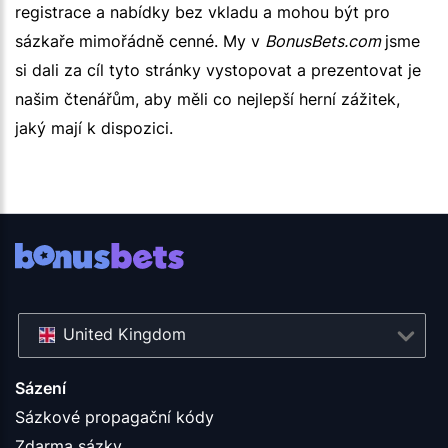
registrace a nabídky bez vkladu a mohou být pro
sázkaře mimořádně cenné. My v
BonusBets.com
jsme
si dali za cíl tyto stránky vystopovat a prezentovat je
našim čtenářům, aby měli co nejlepší herní zážitek,
jaký mají k dispozici.
United Kingdom
Sázení
Sázkové propagační kódy
Zdarma sázky