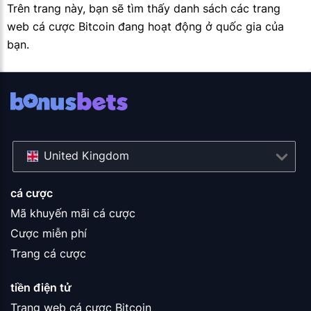
Trên trang này, bạn sẽ tìm thấy danh sách các trang
web cá cược Bitcoin đang hoạt động ở quốc gia của
bạn.
United Kingdom
cá cược
Mã khuyến mãi cá cược
Cược miễn phí
Trang cá cược
tiền điện tử
Trang web cá cược Bitcoin