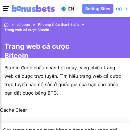
Log in
EN
Betting Sites
cá cược
Phương thức thanh toán
Trang web cá cược Bitcoin
Trang web cá cược
Bitcoin
Bitcoin được chấp nhận bởi ngày càng nhiều trang
web cá cược trực tuyến. Tìm hiểu trang web cá cược
trực tuyến nào có sẵn ở quốc gia của bạn cho phép
bạn đặt cược bằng BTC.
Cache Clear