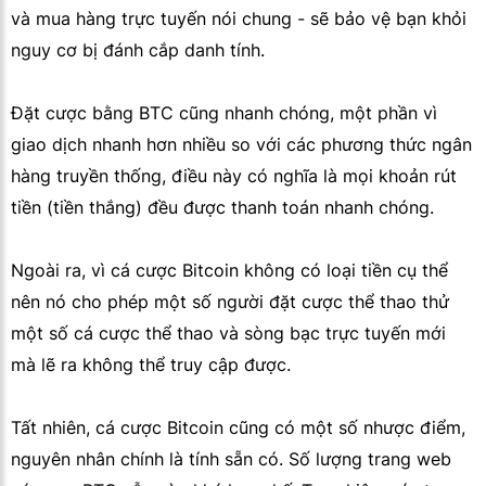
và mua hàng trực tuyến nói chung - sẽ bảo vệ bạn khỏi
nguy cơ bị đánh cắp danh tính.
Đặt cược bằng BTC cũng nhanh chóng, một phần vì
giao dịch nhanh hơn nhiều so với các phương thức ngân
hàng truyền thống, điều này có nghĩa là mọi khoản rút
tiền (tiền thắng) đều được thanh toán nhanh chóng.
Ngoài ra, vì cá cược Bitcoin không có loại tiền cụ thể
nên nó cho phép một số người đặt cược thể thao thử
một số cá cược thể thao và sòng bạc trực tuyến mới
mà lẽ ra không thể truy cập được.
Tất nhiên, cá cược Bitcoin cũng có một số nhược điểm,
nguyên nhân chính là tính sẵn có. Số lượng trang web