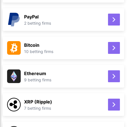
PayPal
2 betting firms
Bitcoin
10 betting firms
Ethereum
9 betting firms
XRP (Ripple)
7 betting firms