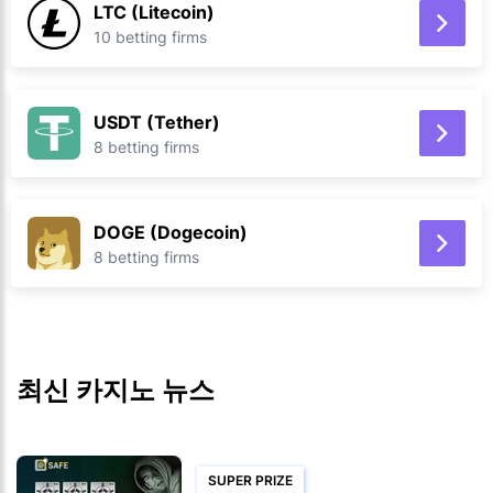
LTC (Litecoin)
10 betting firms
USDT (Tether)
8 betting firms
DOGE (Dogecoin)
8 betting firms
최신 카지노 뉴스
SUPER PRIZE