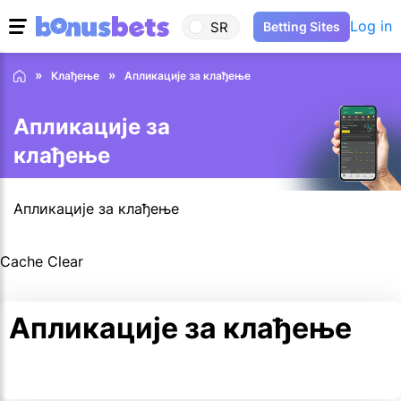
Log in
SR
Betting Sites
Клађење
Апликације за клађење
Апликације за
клађење
Апликације за клађење
Cache Clear
Апликације за клађење