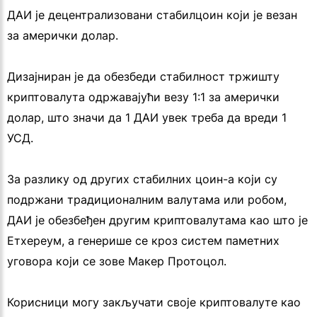
ДАИ је децентрализовани стабилцоин који је везан
за амерички долар.
Дизајниран је да обезбеди стабилност тржишту
криптовалута одржавајући везу 1:1 за амерички
долар, што значи да 1 ДАИ увек треба да вреди 1
УСД.
За разлику од других стабилних цоин-а који су
подржани традиционалним валутама или робом,
ДАИ је обезбеђен другим криптовалутама као што је
Етхереум, а генерише се кроз систем паметних
уговора који се зове Макер Протоцол.
Корисници могу закључати своје криптовалуте као