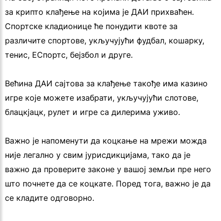
за крипто клађење на којима је ДАИ прихваћен.
Спортске кладионице ће понудити квоте за
различите спортове, укључујући фудбал, кошарку,
тенис, ЕСпортс, бејзбол и друге.
Већина ДАИ сајтова за клађење такође има казино
игре које можете изабрати, укључујући слотове,
блацкјацк, рулет и игре са дилерима уживо.
Важно је напоменути да коцкање на мрежи можда
није легално у свим јурисдикцијама, тако да је
важно да проверите законе у вашој земљи пре него
што почнете да се коцкате. Поред тога, важно је да
се кладите одговорно.