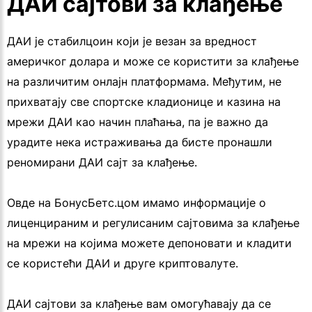
ДАИ сајтови за клађење
ДАИ је стабилцоин који је везан за вредност
америчког долара и може се користити за клађење
на различитим онлајн платформама. Међутим, не
прихватају све спортске кладионице и казина на
мрежи ДАИ као начин плаћања, па је важно да
урадите нека истраживања да бисте пронашли
реномирани ДАИ сајт за клађење.
Овде на БонусБетс.цом имамо информације о
лиценцираним и регулисаним сајтовима за клађење
на мрежи на којима можете депоновати и кладити
се користећи ДАИ и друге криптовалуте.
ДАИ сајтови за клађење вам омогућавају да се