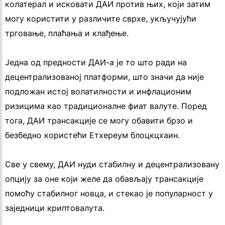
колатерал и исковати ДАИ против њих, који затим
могу користити у различите сврхе, укључујући
трговање, плаћања и клађење.
Једна од предности ДАИ-а је то што ради на
децентрализованој платформи, што значи да није
подложан истој волатилности и инфлационим
ризицима као традиционалне фиат валуте. Поред
тога, ДАИ трансакције се могу обавити брзо и
безбедно користећи Етхереум блоцкцхаин.
Све у свему, ДАИ нуди стабилну и децентрализовану
опцију за оне који желе да обављају трансакције
помоћу стабилног новца, и стекао је популарност у
заједници криптовалута.