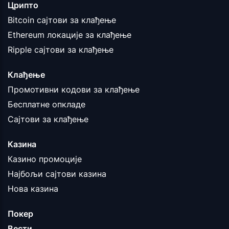
Црипто
Bitcoin сајтови за клађење
Ethereum локације за клађење
Ripple сајтови за клађење
Клађење
Промотивни кодови за клађење
Бесплатне опкладе
Сајтови за клађење
Казина
Казино промоције
Најбољи сајтови казина
Нова казина
Покер
Вести