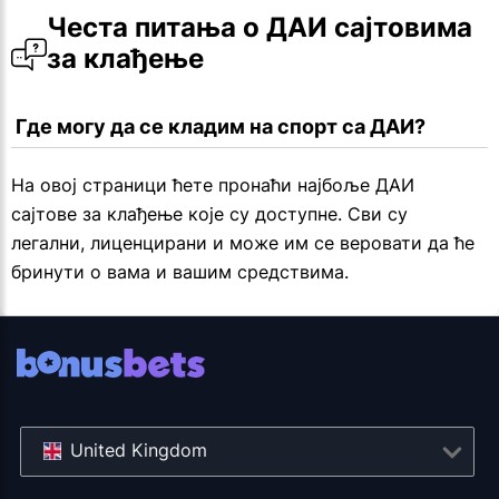
Честа питања о ДАИ сајтовима 
за клађење
 Где могу да се кладим на спорт са ДАИ?
На овој страници ћете пронаћи најбоље ДАИ
сајтове за клађење које су доступне. Сви су
легални, лиценцирани и може им се веровати да ће
бринути о вама и вашим средствима.
United Kingdom