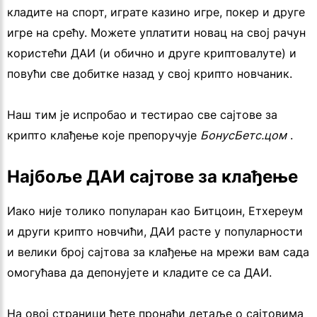
кладите на спорт, играте казино игре, покер и друге
игре на срећу. Можете уплатити новац на свој рачун
користећи ДАИ (и обично и друге криптовалуте) и
повући све добитке назад у свој крипто новчаник.
Наш тим је испробао и тестирао све сајтове за
крипто клађење које препоручује
БонусБетс.цом
.
Најбоље ДАИ сајтове за клађење
Иако није толико популаран као Битцоин, Етхереум
и други крипто новчићи, ДАИ расте у популарности
и велики број сајтова за клађење на мрежи вам сада
омогућава да депонујете и кладите се са ДАИ.
На овој страници ћете пронаћи детаље о сајтовима