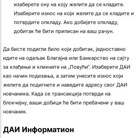
изаберете ону на коју желите да се кладите.
Изаберите износ на који желите да се кладите и
потврдите опкладу. Ако добијете опкладу,
добитак ће бити приписан на ваш рачун.
Да бисте подигли било који добитак, једноставно
идите на одељак Благајна или Банкарство на сајту
за клађење и кликните на „Повући“. Изаберите ДАИ
као начин подизања, а затим унесите износ који
желите да подигнете и наведите адресу свог ДАИ
новчаника. Када се трансакција потврди на
блокчејну, ваши добици ће бити пребачени у ваш
новчаник.
ДАИ Информатион