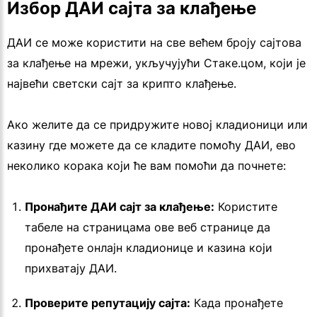
Избор ДАИ сајта за клађење
ДАИ се може користити на све већем броју сајтова
за клађење на мрежи, укључујући Стаке.цом, који је
највећи светски сајт за крипто клађење.
Ако желите да се придружите новој кладионици или
казину где можете да се кладите помоћу ДАИ, ево
неколико корака који ће вам помоћи да почнете:
Пронађите ДАИ сајт за клађење:
Користите
табеле на страницама ове веб странице да
пронађете онлајн кладионице и казина који
прихватају ДАИ.
Проверите репутацију сајта:
Када пронађете