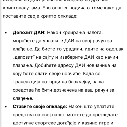
криптовалутама. Ево општег водича о томе како да
поставите своје крипто опкладе:
Депозит ДАИ:
Након креирања налога,
мораћете да уплатите ДАИ на свој рачун за
клађење. Да бисте то урадили, идите на одељак
„депозит“ на сајту и изаберите ДАИ као начин
плаћања. Добићете адресу ДАИ новчаника на
коју ћете слати своје новчиће. Када се
трансакција потврди на блокчејну, ваша
средства ће бити дозначена на ваш рачун за
клађење.
Ставите своје опкладе:
Након што уплатите
средства на свој налог, можете да прегледате
доступне спортске догађаје и казино игре и