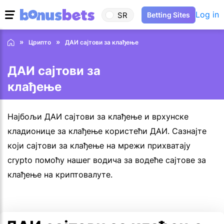
Log in
SR
Betting Sites
Црипто
ДАИ сајтови за клађење
ДАИ сајтови за
клађење
Најбољи ДАИ сајтови за клађење и врхунске
кладионице за клађење користећи ДАИ. Сазнајте
који сајтови за клађење на мрежи прихватају
crypto помоћу нашег водича за водеће сајтове за
клађење на криптовалуте.