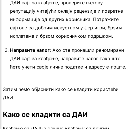
ДАИ сајт за клађење, проверите његову
репутацију читајући онлајн рецензије и повратне
информације од других корисника. Потражите
сајтове са добрим искуством у фер игри, брзим
исплатама и брзом корисничком подршком.
Направите налог:
Ако сте пронашли реномирани
ДАИ сајт за клађење, направите налог тако што
ћете унети своје личне податке и адресу е-поште.
Затим ћемо објаснити како се кладити користећи
ДАИ.
Како се кладити са ДАИ
Клађење са ДАИ је слично клађењу са другим