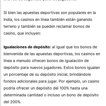
Si bien las apuestas deportivas son populares en la
India, los casinos en línea también están ganando
terreno y también se pueden reclamar bonos de
casino, que incluyen:
Igualaciones de depósito:
al igual que los bonos de
bienvenida de las apuestas deportivas, los casinos en
línea a menudo ofrecen bonos de igualación de
depósito para nuevos jugadores. Estos bonos igualan
un porcentaje de su depósito inicial, brindándole
fondos adicionales para jugar. Por ejemplo, un casino
podría ofrecer un depósito del 100% hasta una
determinada cantidad o incluso un bono de depósito
del 200%.