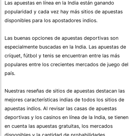
Las apuestas en línea en la India están ganando
popularidad y cada vez hay más sitios de apuestas
disponibles para los apostadores indios.
Las buenas opciones de apuestas deportivas son
especialmente buscadas en la India. Las apuestas de
críquet, fútbol y tenis se encuentran entre las más
populares entre los crecientes mercados de juego del
país.
Nuestras reseñas de sitios de apuestas destacan las
mejores características indias de todos los sitios de
apuestas indios. Al revisar las casas de apuestas
deportivas y los casinos en línea de la India, se tienen
en cuenta las apuestas gratuitas, los mercados
disponibles y la cantidad de probabilidades