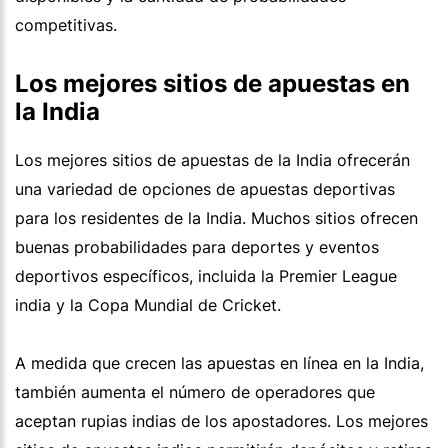
competitivas.
Los mejores sitios de apuestas en
la India
Los mejores sitios de apuestas de la India ofrecerán
una variedad de opciones de apuestas deportivas
para los residentes de la India. Muchos sitios ofrecen
buenas probabilidades para deportes y eventos
deportivos específicos, incluida la Premier League
india y la Copa Mundial de Cricket.
A medida que crecen las apuestas en línea en la India,
también aumenta el número de operadores que
aceptan rupias indias de los apostadores. Los mejores