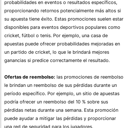
probabilidades en eventos o resultados específicos,
proporcionando retornos potencialmente más altos si
su apuesta tiene éxito. Estas promociones suelen estar
disponibles para eventos deportivos populares como
cricket, fútbol o tenis. Por ejemplo, una casa de
apuestas puede ofrecer probabilidades mejoradas en
un partido de cricket, lo que le brindará mejores
ganancias si predice correctamente el resultado.
Ofertas de reembolso:
las promociones de reembolso
le brindan un reembolso de sus pérdidas durante un
período específico. Por ejemplo, un sitio de apuestas
podría ofrecer un reembolso del 10 % sobre sus
pérdidas netas durante una semana. Esta promoción
puede ayudar a mitigar las pérdidas y proporcionar
una red de seguridad para los jugadores.