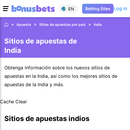
Log in
EN
Betting Sites
Apuesta
Sitios de apuestas por país
India
Sitios de apuestas de
India
Obtenga información sobre los nuevos sitios de
apuestas en la India, así como los mejores sitios de
apuestas de la India y más.
Cache Clear
Sitios de apuestas indios