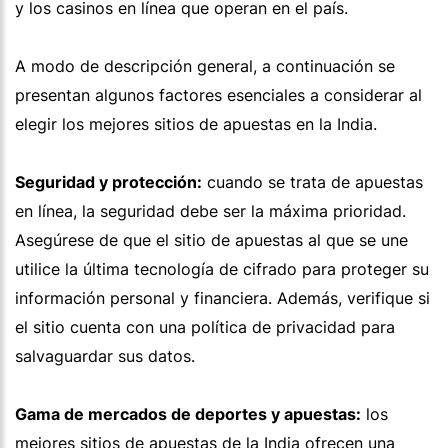
y los casinos en línea que operan en el país.
A modo de descripción general, a continuación se
presentan algunos factores esenciales a considerar al
elegir los mejores sitios de apuestas en la India.
Seguridad y protección:
cuando se trata de apuestas
en línea, la seguridad debe ser la máxima prioridad.
Asegúrese de que el sitio de apuestas al que se une
utilice la última tecnología de cifrado para proteger su
información personal y financiera. Además, verifique si
el sitio cuenta con una política de privacidad para
salvaguardar sus datos.
Gama de mercados de deportes y apuestas:
los
mejores sitios de apuestas de la India ofrecen una