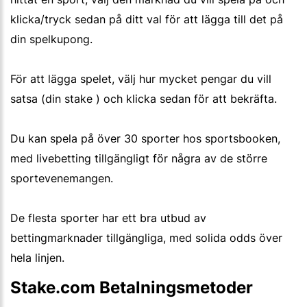
klicka/tryck sedan på ditt val för att lägga till det på
din spelkupong.
För att lägga spelet, välj hur mycket pengar du vill
satsa (din stake ) och klicka sedan för att bekräfta.
Du kan spela på över 30 sporter hos sportsbooken,
med livebetting tillgängligt för några av de större
sportevenemangen.
De flesta sporter har ett bra utbud av
bettingmarknader tillgängliga, med solida odds över
hela linjen.
Stake.com Betalningsmetoder