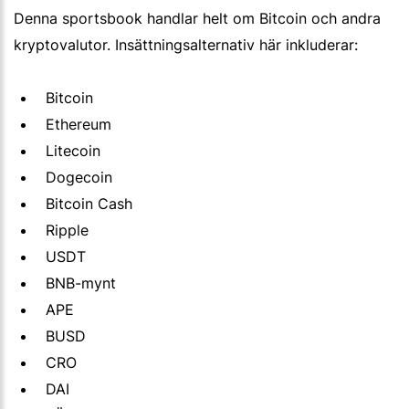
Denna sportsbook handlar helt om Bitcoin och andra
kryptovalutor. Insättningsalternativ här inkluderar:
Bitcoin
Ethereum
Litecoin
Dogecoin
Bitcoin Cash
Ripple
USDT
BNB-mynt
APE
BUSD
CRO
DAI