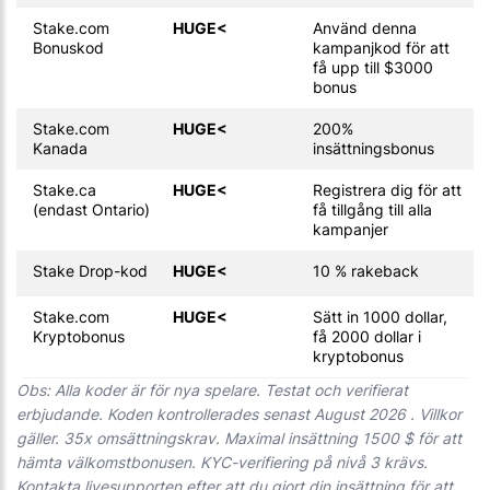
Stake.com
HUGE<
Använd denna
Bonuskod
kampanjkod för att
få upp till $3000
bonus
Stake.com
HUGE<
200%
Kanada
insättningsbonus
Stake.ca
HUGE<
Registrera dig för att
(endast Ontario)
få tillgång till alla
kampanjer
Stake Drop-kod
HUGE<
10 % rakeback
Stake.com
HUGE<
Sätt in 1000 dollar,
Kryptobonus
få 2000 dollar i
kryptobonus
Obs: Alla koder är för nya spelare. Testat och verifierat
erbjudande. Koden kontrollerades senast August 2026 . Villkor
gäller. 35x omsättningskrav. Maximal insättning 1500 $ för att
hämta välkomstbonusen. KYC-verifiering på nivå 3 krävs.
Kontakta livesupporten efter att du gjort din insättning för att