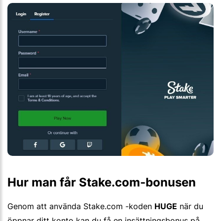
Hur man får Stake.com-bonusen
Genom att använda Stake.com -koden
HUGE
när du
öppnar ditt konto kan du få en insättningsbonus på