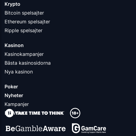
Krypto
Bitcoin spelsajter
Ethereum spelsajter
Ripple spelsajter
Kasinon
Kasinokampanjer
Bästa kasinosidorna
Nya kasinon
Poker
Nyheter
Kampanjer
Big Wins