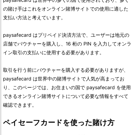
paysafecard は世界中の多くの国で使用されており、多く
の賭け手はこれをオンライン賭博サイトでの使用に適した
支払い方法と考えています。
paysafecard はプリペイド決済方法で、ユーザーは地元の
店舗でバウチャーを購入し、16 桁の PIN を入力してオンラ
イン取引の支払いに使用する必要があります。
取引を行う前にバウチャーを購入する必要がありますが、
paysafecard は世界中の賭博サイトで人気が高まってお
り、このページでは、お住まいの国で paysafecard を使用
できるオンライン賭博サイトについて必要な情報をすべて
確認できます。
ペイセーフカードを使った賭け方