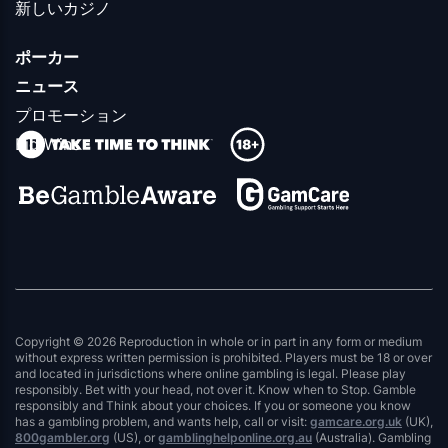
新しいカジノ
ポーカー
ニュース
プロモーション
Big Wins
Copyright © 2026 Reproduction in whole or in part in any form or medium
without express written permission is prohibited. Players must be 18 or over
and located in jurisdictions where online gambling is legal. Please play
responsibly. Bet with your head, not over it. Know when to Stop. Gamble
responsibly and Think about your choices. If you or someone you know
has a gambling problem, and wants help, call or visit:
gamcare.org.uk
(UK),
800gambler.org
(US), or
gamblinghelponline.org.au
(Australia). Gambling