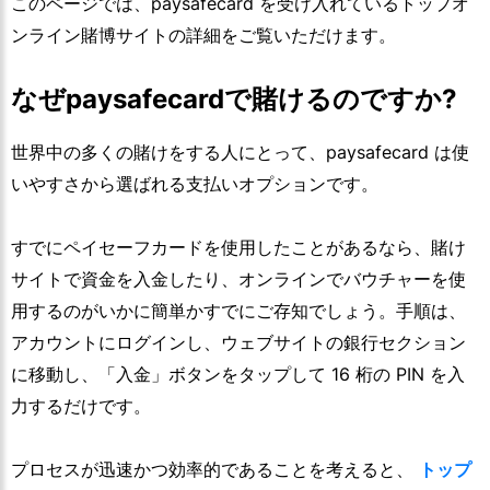
このページでは、paysafecard を受け入れているトップオ
ンライン賭博サイトの詳細をご覧いただけます。
なぜpaysafecardで賭けるのですか?
世界中の多くの賭けをする人にとって、paysafecard は使
いやすさから選ばれる支払いオプションです。
すでにペイセーフカードを使用したことがあるなら、賭け
サイトで資金を入金したり、オンラインでバウチャーを使
用するのがいかに簡単かすでにご存知でしょう。手順は、
アカウントにログインし、ウェブサイトの銀行セクション
に移動し、「入金」ボタンをタップして 16 桁の PIN を入
力するだけです。
プロセスが迅速かつ効率的であることを考えると、
トップ