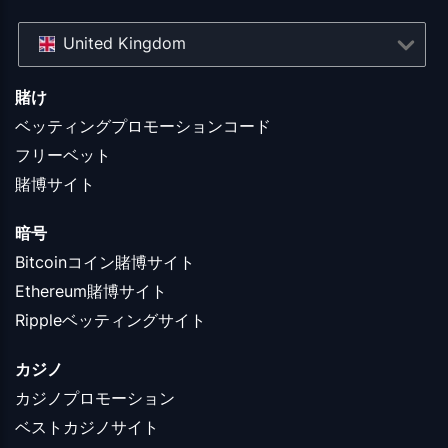
United Kingdom
賭け
ベッティングプロモーションコード
フリーベット
賭博サイト
暗号
Bitcoinコイン賭博サイト
Ethereum賭博サイト
Rippleベッティングサイト
カジノ
カジノプロモーション
ベストカジノサイト