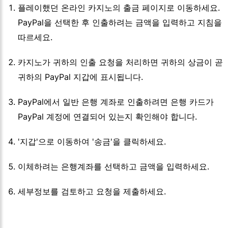
플레이했던 온라인 카지노의 출금 페이지로 이동하세요.
PayPal을 선택한 후 인출하려는 금액을 입력하고 지침을
따르세요.
카지노가 귀하의 인출 요청을 처리하면 귀하의 상금이 곧
귀하의 PayPal 지갑에 표시됩니다.
PayPal에서 일반 은행 계좌로 인출하려면 은행 카드가
PayPal 계정에 연결되어 있는지 확인해야 합니다.
'지갑'으로 이동하여 '송금'을 클릭하세요.
이체하려는 은행계좌를 선택하고 금액을 입력하세요.
세부정보를 검토하고 요청을 제출하세요.