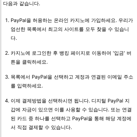
다음과 같습니다.
PayPal을 허용하는 온라인 카지노에 가입하세요. 우리가
엄선한 목록에서 최고의 사이트를 모두 찾을 수 있습니
다.
카지노에 로그인한 후 뱅킹 페이지로 이동하여 '입금' 버
튼을 클릭하세요.
목록에서 PayPal을 선택하고 계정과 연결된 이메일 주소
를 입력하세요.
이제 결제방법을 선택하시면 됩니다. 디지털 PayPal 지
갑에 자금이 있으면 이를 사용할 수 있습니다. 또는 연결
된 카드 중 하나를 선택하고 PayPal을 통해 해당 계정에
서 직접 결제할 수 있습니다.