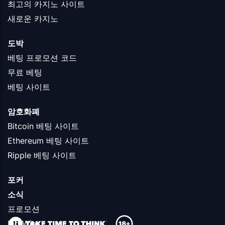
최고의 카지노 사이트
새로운 카지노
도박
베팅 프로모션 코드
무료 베팅
베팅 사이트
암호화폐
Bitcoin 베팅 사이트
Ethereum 베팅 사이트
Ripple 베팅 사이트
포커
소식
프로모션
Big Wins