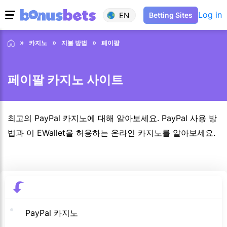
Log in
EN
Betting Sites
카지노
지불 방법
페이팔
페이팔 카지노 사이트
최고의 PayPal 카지노에 대해 알아보세요. PayPal 사용 방
법과 이 EWallet을 허용하는 온라인 카지노를 알아보세요.
PayPal 카지노