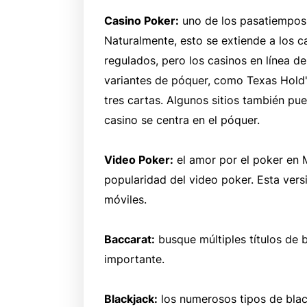
Casino Poker:
uno de los pasatiempos 
Naturalmente, esto se extiende a los c
regulados, pero los casinos en línea 
variantes de póquer, como Texas Hold'
tres cartas. Algunos sitios también pu
casino se centra en el póquer.
Video Poker:
el amor por el poker en 
popularidad del video poker. Esta vers
móviles.
Baccarat:
busque múltiples títulos de 
importante.
Blackjack:
los numerosos tipos de blac