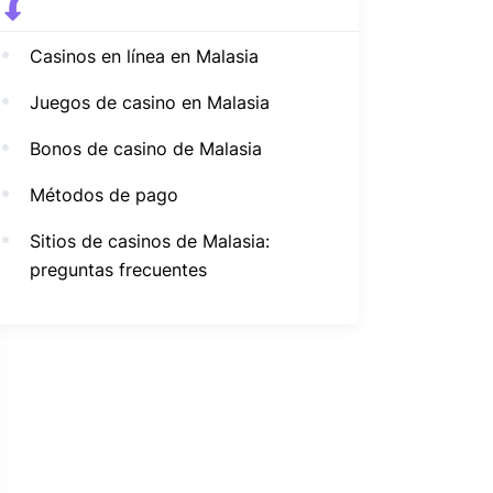
Casinos en línea en Malasia
Juegos de casino en Malasia
Bonos de casino de Malasia
Métodos de pago
Sitios de casinos de Malasia:
preguntas frecuentes