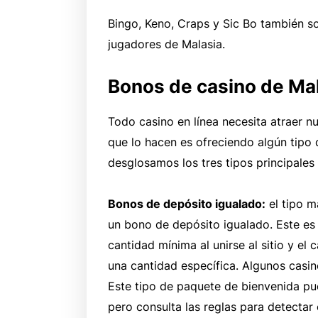
Bingo, Keno, Craps y Sic Bo también s
jugadores de Malasia.
Bonos de casino de Ma
Todo casino en línea necesita atraer nu
que lo hacen es ofreciendo algún tipo 
desglosamos los tres tipos principales
Bonos de depósito igualado:
el tipo m
un bono de depósito igualado. Este es
cantidad mínima al unirse al sitio y e
una cantidad específica. Algunos casino
Este tipo de paquete de bienvenida pu
pero consulta las reglas para detectar