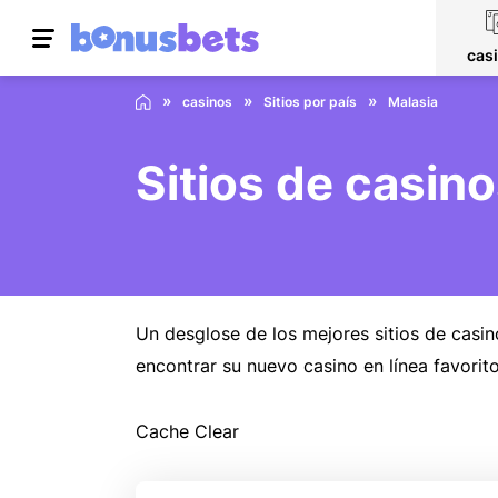
cas
casinos
Sitios por país
Malasia
Sitios de casin
Un desglose de los mejores sitios de casi
encontrar su nuevo casino en línea favorito
Cache Clear