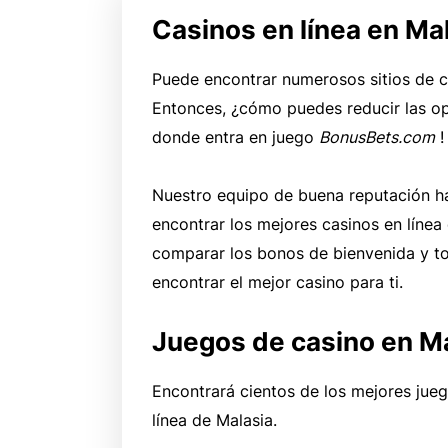
Casinos en línea en Ma
Puede encontrar numerosos sitios de c
Entonces, ¿cómo puedes reducir las op
donde entra en juego
BonusBets.com
!
Nuestro equipo de buena reputación ha
encontrar los mejores casinos en línea
comparar los bonos de bienvenida y to
encontrar el mejor casino para ti.
Juegos de casino en M
Encontrará cientos de los mejores jueg
línea de Malasia.