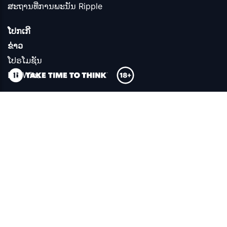
ສະຖານທີ່ການພະນັນ Ripple
ໂປກເກີ
ຂ່າວ
ໂປຣໂມຊັນ
Big Wins
Copyright © 2026 Reproduction in whole or in part in any form or medium
without express written permission is prohibited. Players must be 18 or over
and located in jurisdictions where online gambling is legal. Please play
responsibly. Bet with your head, not over it. Know when to Stop. Gamble
responsibly and Think about your choices. If you or someone you know
has a gambling problem, and wants help, call or visit:
gamcare.org.uk
(UK),
800gambler.org
(US), or
gamblinghelponline.org.au
(Australia). Gambling