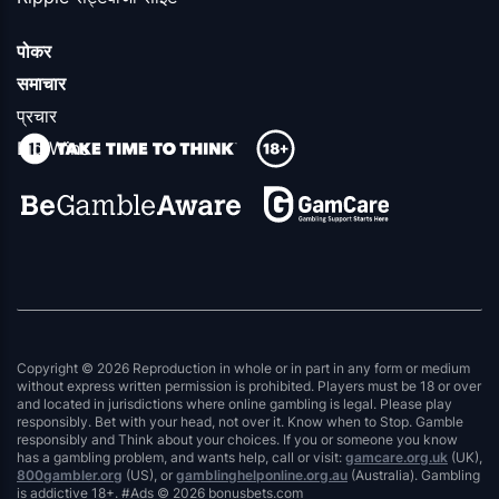
पोकर
समाचार
प्रचार
Big Wins
Copyright © 2026 Reproduction in whole or in part in any form or medium
without express written permission is prohibited. Players must be 18 or over
and located in jurisdictions where online gambling is legal. Please play
responsibly. Bet with your head, not over it. Know when to Stop. Gamble
responsibly and Think about your choices. If you or someone you know
has a gambling problem, and wants help, call or visit:
gamcare.org.uk
(UK),
800gambler.org
(US), or
gamblinghelponline.org.au
(Australia). Gambling
is addictive 18+. #Ads © 2026 bonusbets.com