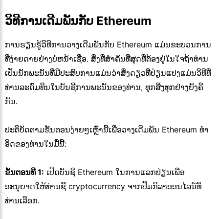
ວິທີການເດີມພັນກັບ Ethereum
ການຮຽນຮູ້ວິທີການວາງເດີມພັນກັບ Ethereum ແມ່ນຂະບວນການ
ທີ່ງ່າຍດາຍຢ່າງບໍ່ຫນ້າເຊື່ອ. ສິ່ງທີ່ສໍາຄັນທີ່ສຸດທີ່ຕ້ອງຢູ່ໃນໃຈຖ້າທ່ານ
ເປັນນັກພະນັນທີ່ມີປະສົບການແມ່ນວ່າສິ່ງດຽວທີ່ປ່ຽນແປງແມ່ນວິທີທີ່
ທ່ານລະດົມທຶນໃນບັນຊີການພະນັນຂອງທ່ານ, ທຸກສິ່ງທຸກຢ່າງຍັງຄື
ກັນ.
ປະຕິບັດຕາມຂັ້ນຕອນງ່າຍໆເຫຼົ່ານີ້ເພື່ອວາງເດີມພັນ Ethereum ທໍາ
ອິດຂອງທ່ານໃນມື້ນີ້:
ຂັ້ນຕອນທີ 1:
ເປີດບັນຊີ Ethereum ໃນການແລກປ່ຽນເພື່ອ
ອະນຸຍາດໃຫ້ທ່ານຊື້ cryptocurrency ຈາກປື້ມກິລາອອນໄລນ໌ທີ່
ທ່ານເລືອກ.