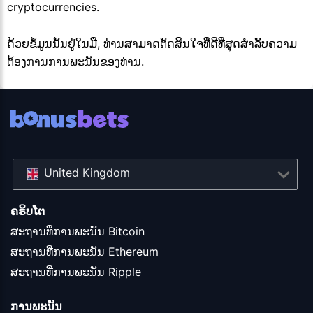
cryptocurrencies.
ດ້ວຍຂໍ້ມູນນັ້ນຢູ່ໃນມື, ທ່ານສາມາດຕັດສິນໃຈທີ່ດີທີ່ສຸດສໍາລັບຄວາມ
ຕ້ອງການການພະນັນຂອງທ່ານ.
United Kingdom
ຄຣິບໂຕ
ສະຖານທີ່ການພະນັນ Bitcoin
ສະຖານທີ່ການພະນັນ Ethereum
ສະຖານທີ່ການພະນັນ Ripple
ການພະນັນ