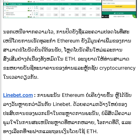
ນອກເຫນືອຈາກຄວາມໄວ, ການປິດບັງຊື່ແລະຄວາມປອດໄພທີ່ສະ
ເຫນີໂດຍການເຮັດທຸລະກໍາ Ethereum ຍັງມີມູນຄ່າເພີ່ມຂອງການ
ສາມາດຂໍໂບນັດຍິນດີຕ້ອນຮັບ, ໂຫຼດໂບນັດຄືນໃຫມ່ແລະການ
ສົ່ງເສີມຢ່າງຕໍ່ເນື່ອງທັງຫມົດໃນ ETH. ອະນຸຍາດໃຫ້ທ່ານສາມາດ
ຂະຫຍາຍບັນຊີທະນາຄານຂອງທ່ານແລະຫຼັກຊັບ cryptocurrency
ໃນເວລາດຽວກັນ.
Linebet.com
:
ການພະນັນ Ethereum ບໍ່ເຄີຍງ່າຍຂຶ້ນ ຫຼືໄດ້ຮັບ
ລາງວັນຫຼາຍກວ່າມັນກັບ Linebet. ດ້ວຍຄວາມກວ້າງໃຫຍ່ຂອງ
ປະສົບການຂອງພວກເຂົາໃນຕະຫຼາດການພະນັນ, ບໍລິສັດມີຄວາມ
ພູມໃຈໃນການສະເຫນີຕະຫຼາດທີ່ຫລາກຫລາຍ, ໂອກາດທີ່ດີ, ແລະ
ທາງເລືອກທີ່ຈະຝາກແລະຖອນເງິນໂດຍໃຊ້ ETH.