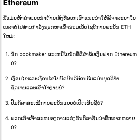
Ethereum
ນີ້ແມ່ນຫ້າຄໍາແນະນໍາດ້ານເທິງທີ່ພວກເຮົາແນະນໍາໃຫ້ພິຈາລະນາໃນ
ເວລາຕໍ່ໄປທ່ານກໍາລັງຊອກຫາເຂົ້າຮ່ວມເວັບໄຊທ໌ການພະນັນ ETH
ໃຫມ່:
ນັກ bookmaker ສະເຫນີໂບນັດທີ່ດີສໍາລັບເງິນຝາກ Ethereum
ບໍ?
ເງື່ອນໄຂແລະເງື່ອນໄຂໂບນັດຍິນດີຕ້ອນຮັບແມ່ນຍຸດຕິທໍາ,
ຊັດເຈນແລະເຂົ້າໃຈງ່າຍບໍ?
ປຶ້ມກິລາສະເໜີການພະນັນແບບບໍ່ເປີດເຜີຍຊື່ບໍ?
ພວກເຂົາເຈົ້າສະຫນອງການແຂ່ງຂັນກິລາຊັ້ນນໍາທີ່ຫລາກຫລາຍ
ບໍ?