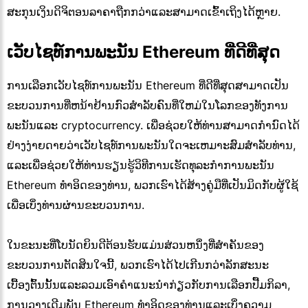
ສະກຸນເງິນດິຈິຕອນລາຄາຖືກກວ່າແລະສາມາດເຂົ້າເຖິງໄດ້ຫຼາຍ.
ເວັບໄຊທ໌ການພະນັນ Ethereum ທີ່ດີທີ່ສຸດ
ການເລືອກເວັບໄຊທ໌ການພະນັນ Ethereum ທີ່ດີທີ່ສຸດສາມາດເປັນ
ຂະບວນການທີ່ຫນ້າຢ້ານກົວສໍາລັບຄົນທີ່ໃຫມ່ໃນໂລກຂອງທັງການ
ພະນັນແລະ cryptocurrency. ເພື່ອຊ່ວຍໃຫ້ທ່ານສາມາດກໍານົດໄດ້
ຢ່າງງ່າຍດາຍວ່າເວັບໄຊທ໌ການພະນັນໃດຈະເຫມາະສົມສໍາລັບທ່ານ,
ແລະເພື່ອຊ່ວຍໃຫ້ທ່ານຮຽນຮູ້ວິທີການເຮັດທຸລະກໍາການພະນັນ
Ethereum ທໍາອິດຂອງທ່ານ, ພວກເຮົາໄດ້ສ້າງຄູ່ມືທີ່ເປັນມິດກັບຜູ້ໃຊ້
ເພື່ອເບິ່ງທ່ານຜ່ານຂະບວນການ.
ໃນຂະນະທີ່ໂບນັດຍິນດີຕ້ອນຮັບແມ່ນສ່ວນຫນຶ່ງທີ່ສໍາຄັນຂອງ
ຂະບວນການຕັດສິນໃຈນີ້, ພວກເຮົາໄດ້ໄປເກີນກວ່າລັກສະນະ
ເບື້ອງຕົ້ນນັ້ນແລະລວມເອົາຄໍາແນະນໍາກ່ຽວກັບການເລືອກປື້ມກິລາ,
ການວາງເດີມພັນ Ethereum ທໍາອິດຂອງທ່ານແລະເບິ່ງຄວາມ