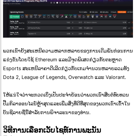
ພວກເຂົາຍັງສະເຫນີຄວາມຫລາກຫລາຍຂອງການເດີມພັນກ່ອນການ
ແຂ່ງຂັນໂດຍໃຊ້ Ethereum ແລະມີຈຸດພິເສດກ່ຽວກັບຕະຫຼາດ
Esports ສະເຫນີລາຄາດີເລີດກ່ຽວກັບເກມຈໍານວນຫລາຍລວມທັງ
Dota 2, League of Legends, Overwatch ແລະ Valorant.
ໃຫ້ແນ່ໃຈວ່າຈະກວດເບິ່ງເປັນປະຈໍາຍ້ອນວ່າພວກເຮົາສືບຕໍ່ທົບທວນ
ປື້ມກິລາອອນໄລນ໌ຫຼ້າສຸດແລະເພີ່ມສິ່ງທີ່ດີທີ່ສຸດຂອງພວກເຂົາເຂົ້າໃນ
ບັນຊີລາຍຊື່ນີ້ສໍາລັບການພິຈາລະນາຂອງທ່ານ.
ວິທີການເລືອກເວັບໄຊທ໌ການພະນັນ