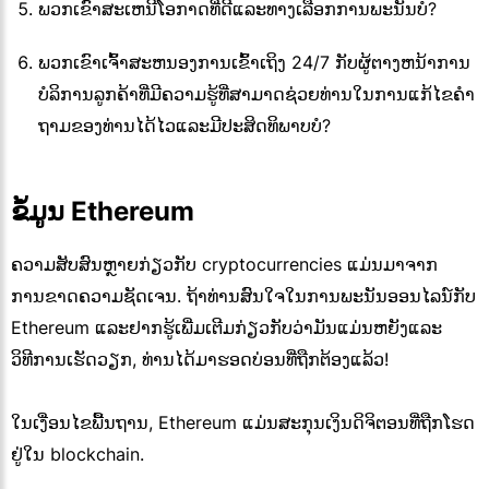
ພວກເຂົາສະເຫນີໂອກາດທີ່ດີແລະທາງເລືອກການພະນັນບໍ?
ພວກເຂົາເຈົ້າສະຫນອງການເຂົ້າເຖິງ 24/7 ກັບຜູ້ຕາງຫນ້າການ
ບໍລິການລູກຄ້າທີ່ມີຄວາມຮູ້ທີ່ສາມາດຊ່ວຍທ່ານໃນການແກ້ໄຂຄໍາ
ຖາມຂອງທ່ານໄດ້ໄວແລະມີປະສິດທິພາບບໍ?
ຂໍ້ມູນ Ethereum
ຄວາມສັບສົນຫຼາຍກ່ຽວກັບ cryptocurrencies ແມ່ນມາຈາກ
ການຂາດຄວາມຊັດເຈນ. ຖ້າທ່ານສົນໃຈໃນການພະນັນອອນໄລນ໌ກັບ
Ethereum ແລະຢາກຮູ້ເພີ່ມເຕີມກ່ຽວກັບວ່າມັນແມ່ນຫຍັງແລະ
ວິທີການເຮັດວຽກ, ທ່ານໄດ້ມາຮອດບ່ອນທີ່ຖືກຕ້ອງແລ້ວ!
ໃນເງື່ອນໄຂພື້ນຖານ, Ethereum ແມ່ນສະກຸນເງິນດິຈິຕອນທີ່ຖືກໂຮດ
ຢູ່ໃນ blockchain.