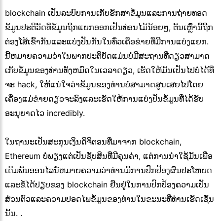
blockchain ເປັນລະບົບການເກັບຮັກສາຂໍ້ມູນແລະການຖ່າຍທອດ
ຂໍ້ມູນປະຕິວັດທີ່ຂໍ້ມູນຖືກແຍກອອກເປັນທ່ອນໄມ້ນ້ອຍໆ, ຕັນເຫຼົ່ານີ້ຖືກ
ຕ່ອງໂສ້ເຂົ້າກັນແລະແບ່ງປັນກັນໃນທົ່ວເຄືອຂ່າຍທີ່ມີການແບ່ງແຍກ.
ນີ້ຫມາຍຄວາມວ່າໃນພາກປະຕິບັດແມ່ນບໍ່ມີສະຖານທີ່ດຽວສາມາດ
ເກັບຂໍ້ມູນຂອງທ່ານທັງຫມົດໃນເວລາດຽວ, ເຮັດໃຫ້ມັນເປັນໄປບໍ່ໄດ້ທີ່
ຈະ hack, ໃຫ້ແນ່ໃຈວ່າຂໍ້ມູນຂອງທ່ານບໍ່ສາມາດສູນເສຍໄປໂດຍ
ເຄື່ອງແມ່ຂ່າຍດຽວຈະລົງແລະເຮັດໃຫ້ການແບ່ງປັນຂໍ້ມູນທີ່ໄດ້ຮັບ
ອະນຸຍາດໄວ incredibly.
ໃນຖານະເປັນສະກຸນເງິນດິຈິຕອນທີ່ມາຈາກ blockchain,
Ethereum ບໍ່ພຽງແຕ່ເປັນຊັບສິນທີ່ມີຄຸນຄ່າ, ແຕ່ການນໍາໃຊ້ມັນເພື່ອ
ເດີມພັນອອນໄລນ໌ຫມາຍຄວາມວ່າທ່ານມີການປົກປ້ອງຜົນປະໂຫຍດ
ແລະຂໍ້ໄດ້ປຽບຂອງ blockchain ຢືນຢູ່ໃນການປົກປ້ອງຄວາມເປັນ
ສ່ວນຕົວແລະຄວາມປອດໄພຂໍ້ມູນຂອງທ່ານໃນຂະນະທີ່ທ່ານເຮັດເຊັ່ນ
ນັ້ນ. .