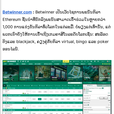
Betwinner.com
:
Betwinner ເປັນເວັບໄຊການພະນັນກິລາ
Ethereum ຊັ້ນນໍາທີ່ນັກລົງພະນັນສາມາດເຂົ້າຮ່ວມໃນຫຼາຍກວ່າ
1,000 ການແຂ່ງຂັນກິລາທົ່ວໂລກໃນແຕ່ລະມື້. ບໍ່ພຽງແຕ່ເທົ່ານັ້ນ, ແຕ່
ພວກເຂົາຍັງໃຫ້ການເຂົ້າເຖິງເກມຄາສິໂນລະດັບໂລກເຊັ່ນ: ສະລັອດ
ຕິງແລະ blackjack, ຄຽງຄູ່ກັບກິລາ virtual, bingo ແລະ poker
ອອນໄລນ໌.