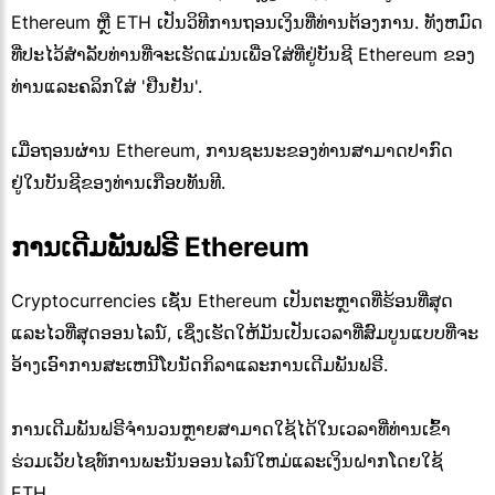
Ethereum ຫຼື ETH ເປັນວິທີການຖອນເງິນທີ່ທ່ານຕ້ອງການ. ທັງຫມົດ
ທີ່ປະໄວ້ສໍາລັບທ່ານທີ່ຈະເຮັດແມ່ນເພື່ອໃສ່ທີ່ຢູ່ບັນຊີ Ethereum ຂອງ
ທ່ານແລະຄລິກໃສ່ 'ຢືນຢັນ'.
ເມື່ອຖອນຜ່ານ Ethereum, ການຊະນະຂອງທ່ານສາມາດປາກົດ
ຢູ່ໃນບັນຊີຂອງທ່ານເກືອບທັນທີ.
ການເດີມພັນຟຣີ Ethereum
Cryptocurrencies ເຊັ່ນ Ethereum ເປັນຕະຫຼາດທີ່ຮ້ອນທີ່ສຸດ
ແລະໄວທີ່ສຸດອອນໄລນ໌, ເຊິ່ງເຮັດໃຫ້ມັນເປັນເວລາທີ່ສົມບູນແບບທີ່ຈະ
ອ້າງເອົາການສະເຫນີໂບນັດກິລາແລະການເດີມພັນຟຣີ.
ການເດີມພັນຟຣີຈໍານວນຫຼາຍສາມາດໃຊ້ໄດ້ໃນເວລາທີ່ທ່ານເຂົ້າ
ຮ່ວມເວັບໄຊທ໌ການພະນັນອອນໄລນ໌ໃຫມ່ແລະເງິນຝາກໂດຍໃຊ້
ETH.