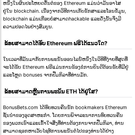
ຫນຶ່ງໃນຜົນປະໂຫຍດຕົ້ນຕໍຂອງ Ethereum ແມ່ນວ່າມັນອາໄສ
ຢູ່ໃນ blockchain. ເນື່ອງຈາກວິທີການເກັບຮັກສາແລະໂອນຂໍ້ມູນ,
blockchain ແມ່ນເກືອບບໍ່ສາມາດhackable ແລະດັ່ງນັ້ນຈຶ່ງມີ
ຄວາມປອດໄພຢ່າງສົມບູນ.
 ຂ້ອຍສາມາດໄດ້ຮັບ Ethereum ຟຣີໄດ້ແນວໃດ?
ໃນເວລາທີ່ມັນມາກັບການພະນັນອອນໄລນ໌ຫນຶ່ງໃນວິທີທີ່ງ່າຍທີ່ສຸດທີ່
ຈະໄດ້ຮັບ Ethereum ຟຣີແມ່ນການຮ້ອງຂໍການຍິນດີຕ້ອນຮັບທີ່ມີຢູ່
ແລະໂຫຼດ bonuses ຈາກປື້ມກິລາທີ່ທ່ານມັກ.
 ຂ້ອຍສາມາດຫຼີ້ນການພະນັນ ETH ໄດ້ຢູ່ໃສ?
BonusBets.com ໄດ້ທົບທວນຄືນນັກ bookmakers Ethereum
ຊັ້ນນໍາຂອງອຸດສາຫະກໍາ. ໂດຍການພິຈາລະນາການທົບທວນຄືນ
ຂອງພວກເຮົາແລະເຂົ້າໃຈສິ່ງທີ່ທ່ານຕ້ອງການຈາກປື້ມກິລາ, ທ່ານ
ສາມາດຊອກຫາເວັບໄຊທ໌ການພະນັນຕໍ່ໄປຂອງທ່ານໄດ້ຢ່າງ