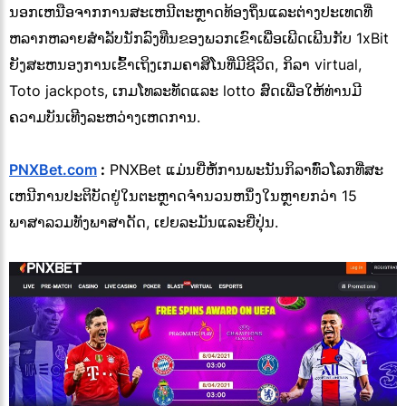
ນອກເຫນືອຈາກການສະເຫນີຕະຫຼາດທ້ອງຖິ່ນແລະຕ່າງປະເທດທີ່
ຫລາກຫລາຍສໍາລັບນັກລົງທືນຂອງພວກເຂົາເພື່ອເພີດເພີນກັບ 1xBit
ຍັງສະຫນອງການເຂົ້າເຖິງເກມຄາສິໂນທີ່ມີຊີວິດ, ກິລາ virtual,
Toto jackpots, ເກມໂທລະທັດແລະ lotto ສົດເພື່ອໃຫ້ທ່ານມີ
ຄວາມບັນເທີງລະຫວ່າງເຫດການ.
PNXBet.com
:
PNXBet ແມ່ນຍີ່ຫໍ້ການພະນັນກິລາທົ່ວໂລກທີ່ສະ
ເຫນີການປະຕິບັດຢູ່ໃນຕະຫຼາດຈໍານວນຫນຶ່ງໃນຫຼາຍກວ່າ 15
ພາສາລວມທັງພາສາດັດ, ເຢຍລະມັນແລະຍີ່ປຸ່ນ.