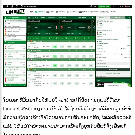
ໃນເວລາທີ່ມັນມາກັບໃຫ້ແນ່ໃຈວ່າທ່ານໄດ້ຮັບການດູແລທີ່ດີຂອງ
Linebet ສະຫນອງການເຂົ້າເຖິງໄດ້ງ່າຍກັບທີມງານບໍລິການລູກຄ້າທີ່
ມີຄວາມຮູ້ຂອງເຂົາເຈົ້າໂດຍຜ່ານການສົນທະນາສົດ, ໂທລະສັບແລະອີ
ເມລ໌. ໃຫ້ແນ່ໃຈວ່າທ່ານຈະສາມາດເຂົ້າເຖິງບຸກຄົນທີ່ແທ້ຈິງເພື່ອແກ້
ໄຂຄໍາຖາມຂອງທ່ານ.