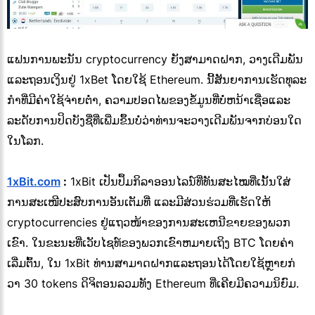
ແຟນການພະນັນ cryptocurrency ຍັງສາມາດຝາກ, ວາງເດີມພັນ
ແລະຖອນເງິນຢູ່ 1xBet ໂດຍໃຊ້ Ethereum. ນີ້ສັນຍາການເຮັດທຸລະ
ກໍາທີ່ມີຄ່າໃຊ້ຈ່າຍຕ່ໍາ, ຄວາມປອດໄພຂອງຂໍ້ມູນທີ່ບໍ່ຫນ້າເຊື່ອແລະ
ລະດັບການປິດບັງຊື່ທີ່ເພີ່ມຂຶ້ນບໍ່ວ່າທ່ານຈະວາງເດີມພັນຈາກບ່ອນໃດ
ໃນໂລກ.
1xBit.com
:
1xBit ເປັນປຶ້ມກິລາອອນໄລນ໌ທີ່ທັນສະໄໝທີ່ເນັ້ນໃສ່
ການສະເໜີປະສົບການອັນເຕັມທີ່ ແລະມີສ່ວນຮ່ວມທີ່ເຮັດໃຫ້
cryptocurrencies ຢູ່ແຖວໜ້າຂອງການສະເຫນີຂາຍຂອງພວກ
ເຂົາ. ໃນຂະນະທີ່ເວັບໄຊທ໌ຂອງພວກເຂົາຫມາຍເຖິງ BTC ໂດຍຄ່າ
ເລີ່ມຕົ້ນ, ໃນ 1xBit ທ່ານສາມາດຝາກແລະຖອນໄດ້ໂດຍໃຊ້ຫຼາຍກ່
ວາ 30 tokens ດິຈິຕອນລວມທັງ Ethereum ທີ່ເຄີຍມີຄວາມນິຍົມ.