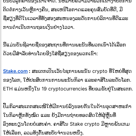
ປິ່ນປົວລູກຄ້າຂອງເຂົາເຈົ້າດີ. ນີ້ຫມາຍຄວາມວ່າພວກເຂົາງ່າຍຕໍ່ການ
ຕິດຕໍ່ກາງເວັນຫຼືກາງຄືນ, ສະເຫນີໂອກາດແລະຄຸນສົມບັດທີ່ດີ, ມີ
ຊື່ສຽງທີ່ດີໃນເວລາທີ່ທັງສອງສະຫນອງລະດັບການບໍລິການທີ່ດີແລະ
ການດໍາເນີນການຖອນເງິນຢ່າງໄວວາ.
ນີ້ແມ່ນບັນຊີລາຍຊື່ຂອງສະຖານທີ່ການພະນັນທີ່ພວກເຮົາໄດ້ເລືອກ
ດ້ວຍມືສໍາລັບທ່ານໂດຍອີງໃສ່ຊື່ສຽງຂອງພວກເຂົາ:
Stake.com
:
ສະເຕກເປັນເວັບໄຊການພະນັນ crypto ທີ່ໃຫຍ່ທີ່ສຸດ
ຂອງໂລກ, ໃຫ້ປະສົບການການພະນັນກິລາ ແລະຄາສິໂນລະດັບໂລກ.
ETH ແມ່ນຫນຶ່ງໃນ 19 cryptocurrencies ທີ່ຍອມຮັບຢູ່ໃນສະເຕກ.
ປຶ້ມກິລາສະເຕກສະເໜີໃຫ້ມີການບໍ່ລົງຮອຍກັນໃນດ້ານອຸດສາຫະກຳ
ໃນກິລາຫຼັກທັງໝົດ ແລະ ຍັງມີການຖ່າຍທອດສົດໃຫ້ຜູ້ຫຼິ້ນທີ່
ລົງທະບຽນໂດຍບໍ່ເສຍຄ່າ. ຄາສິໂນ Stake crypto ມີຫຼາຍພັນເກມ
ໃຫ້ເລືອກ, ລວມທັງຕົ້ນສະບັບຈໍານວນຫນຶ່ງ.