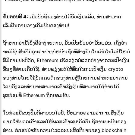
ຂັ້ນຕອນທີ 4:
ເມື່ອບັນຊີຂອງທ່ານໄດ້ຮັບເງິນແລ້ວ, ທ່ານສາມາດ
ເລີ່ມຕົ້ນການວາງເດີມພັນຂອງທ່ານ!
ຖ້າຫາກວ່ານີ້ເບິ່ງຄືວ່າງ່າຍດາຍ, ມັນເປັນຍ້ອນວ່າມັນແມ່ນ. ເຖິງວ່າ
ຈະມີຊັບສິນທີ່ມີຄຸນຄ່າຢ່າງບໍ່ຫນ້າເຊື່ອທີ່ສ້າງຂຶ້ນໃນເຕັກໂນໂລຢີໃຫມ່
ທີ່ມີການປະຕິວັດ, Ethereum ເຮັດວຽກບໍ່ແຕກຕ່າງຈາກກະເປົາເງິນ
ອື່ນໆທີ່ທ່ານເຄີຍໃຊ້. ທ່ານພຽງແຕ່ໃຫ້ທຶນໃນກະເປົາເງິນ crypto
ຂອງທ່ານໂດຍໃຊ້ບັດເຄຣດິດຂອງທ່ານຫຼືໂດຍການຝາກທະນາຄານ
ໂດຍກົງແລະທ່ານຈະສາມາດເຂົ້າເຖິງເງິນທີ່ສາມາດໃຊ້ຈ່າຍໄດ້
ທຸກບ່ອນທີ່ Ethereum ຖືກຍອມຮັບ.
ໃນກໍລະນີຂອງປື້ມກິລາອອນໄລນ໌, ນີ້ຫມາຍຄວາມວ່າການສົ່ງເງິນ
ຝາກໃຫ້ພວກເຂົາແລະໃຫ້ພວກເຂົາເຄຣດິດບັນຊີການພະນັນຂອງ
ທ່ານ. ຂໍຂອບໃຈກັບຄວາມໄວແລະປະສິດທິພາບຂອງ blockchain