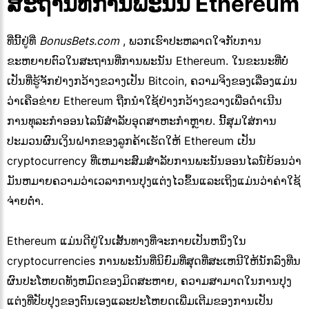
ສະຖານທີ່ການພະນັນ Ethereum
ທີ່ນີ້ຢູ່ທີ່
BonusBets.com
, ພວກເຮົາປະຫລາດໃຈກັບການ
ຂະຫຍາຍຕົວໃນສະຖານທີ່ການພະນັນ Ethereum. ໃນຂະນະທີ່ບໍ່
ເປັນທີ່ຮູ້ຈັກຢ່າງກວ້າງຂວາງເປັນ Bitcoin, ຄວາມຈິງຂອງເລື່ອງແມ່ນ
ວ່າເຄືອຂ່າຍ Ethereum ຖືກນໍາໃຊ້ຢ່າງກວ້າງຂວາງເພື່ອດໍາເນີນ
ການທຸລະກໍາອອນໄລນ໌ສໍາລັບອຸດສາຫະກໍາຫຼາຍ. ນີ້ສຸມໃສ່ການ
ປະມວນຜົນເງິນຝາກຂອງລູກຄ້າເຮັດໃຫ້ Ethereum ເປັນ
cryptocurrency ທີ່ເຫມາະສົມສໍາລັບການພະນັນອອນໄລນ໌ຍ້ອນວ່າ
ມັນຫມາຍຄວາມວ່າເວລາການປຸງແຕ່ງໄວຂຶ້ນແລະເຖິງແມ່ນວ່າຄ່າໃຊ້
ຈ່າຍຕ່ໍາ.
Ethereum ແມ່ນດີຢູ່ໃນເສັ້ນທາງທີ່ຈະກາຍເປັນຫນຶ່ງໃນ
cryptocurrencies ການພະນັນທີ່ນິຍົມທີ່ສຸດທີ່ສະເຫນີໃຫ້ນັກລົງທືນ
ຜົນປະໂຫຍດທັງຫມົດຂອງມິດສະຫາຍ, ຄວາມສາມາດໃນການປຸງ
ແຕ່ງທີ່ປັບປຸງຂອງຕົນເອງແລະປະໂຫຍດເພີ່ມເຕີມຂອງການເປັນ