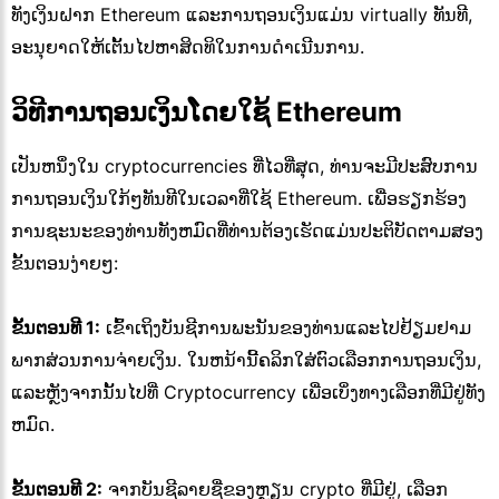
ທັງເງິນຝາກ Ethereum ແລະການຖອນເງິນແມ່ນ virtually ທັນທີ,
ອະນຸຍາດໃຫ້ເຕັ້ນໄປຫາສິດທິໃນການດໍາເນີນການ.
ວິທີການຖອນເງິນໂດຍໃຊ້ Ethereum
ເປັນຫນຶ່ງໃນ cryptocurrencies ທີ່ໄວທີ່ສຸດ, ທ່ານຈະມີປະສົບການ
ການຖອນເງິນໃກ້ໆທັນທີໃນເວລາທີ່ໃຊ້ Ethereum. ເພື່ອຮຽກຮ້ອງ
ການຊະນະຂອງທ່ານທັງຫມົດທີ່ທ່ານຕ້ອງເຮັດແມ່ນປະຕິບັດຕາມສອງ
ຂັ້ນຕອນງ່າຍໆ:
ຂັ້ນຕອນທີ 1:
ເຂົ້າເຖິງບັນຊີການພະນັນຂອງທ່ານແລະໄປຢ້ຽມຢາມ
ພາກສ່ວນການຈ່າຍເງິນ. ໃນຫນ້ານີ້ຄລິກໃສ່ຕົວເລືອກການຖອນເງິນ,
ແລະຫຼັງຈາກນັ້ນໄປທີ່ Cryptocurrency ເພື່ອເບິ່ງທາງເລືອກທີ່ມີຢູ່ທັງ
ຫມົດ.
ຂັ້ນຕອນທີ 2:
ຈາກບັນຊີລາຍຊື່ຂອງຫຼຽນ crypto ທີ່ມີຢູ່, ເລືອກ