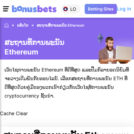
Log in
LO
Betting Sites
ຄຣິບໂຕ
ສະຖານທີ່ການພະນັນ Ethereum
ສະຖານທີ່ການພະນັນ
Ethereum
ເວັບໄຊການພະນັນ Ethereum ທີ່ດີທີ່ສຸດ ແລະປຶ້ມກິລາຍອດນິຍົມທີ່
ຈະວາງເດີມພັນກັບອອນໄລນ໌. ເລືອກສະຖານທີ່ການພະນັນ ETH ທີ່
ດີທີ່ສຸດດ້ວຍຄູ່ມືຂອງພວກເຮົາກ່ຽວກັບເວັບໄຊທ໌ການພະນັນ
cryptocurrency ຊັ້ນນໍາ.
Cache Clear