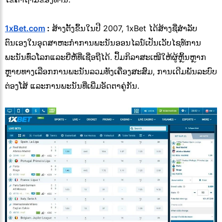
1xBet.com
:
ສ້າງຕັ້ງຂຶ້ນໃນປີ 2007, 1xBet ໄດ້ສ້າງຊື່ສໍາລັບ
ຕົນເອງໃນອຸດສາຫະກໍາການພະນັນອອນໄລນ໌ເປັນເວັບໄຊທ໌ການ
ພະນັນທົ່ວໂລກແລະຍີ່ຫໍ້ທີ່ເຊື່ອຖືໄດ້. ປຶ້ມກິລາສະເໜີໃຫ້ຜູ້ຫຼິ້ນຫຼາກ
ຫຼາຍທາງເລືອກການພະນັນລວມທັງເຄື່ອງສະສົມ, ການເດີມພັນລະບົບ
ຕ່ອງໂສ້ ແລະການພະນັນທີ່ເພີ່ມອັດຕາຄູ່ກັນ.