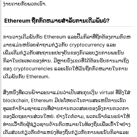
ງ່າຍດາຍກັບພວກເຮົາ.
 Ethereum ຖືກກົດຫມາຍສໍາລັບການເດີມພັນບໍ?
ການວາງເດີມພັນກັບ Ethereum ແລະປື້ມກິລາທີ່ຖືກຕ້ອງຕາມກົດຫ
ມາຍແມ່ນຫນ້ອຍຄໍາຖາມກ່ຽວກັບ cryptocurrency ແລະ
ເພີ່ມເຕີມກ່ຽວກັບສະຖານະປະຈຸບັນຂອງກົດລະບຽບການພະນັນ
ກິລາໃນປະເທດຂອງທ່ານ. ມີຫຼາຍຂົງເຂດທີ່ໄດ້ຕ້ອນຮັບການມາເຖິງ
ຂອງ cryptocurrencies ແລະເຮັດໃຫ້ມັນຖືກກົດຫມາຍໃນການ
ເດີມພັນກັບ Ethereum.
ສິ່ງຫນຶ່ງທີ່ຄວນພິຈາລະນາແມ່ນວ່າເປັນສະກຸນເງິນ virtual ທີ່ອີງໃສ່
blockchain, Ethereum ມີປະໂຫຍດໃນການສະເຫນີການເຮັດ
ທຸລະກໍາຂ້າມຊາຍແດນທີ່ຜ່ານການກວດສອບຂອງອົງການກວດກາ
ຂອງລັດຖະບານສ່ວນໃຫຍ່. ຢ່າງໃດກໍ່ຕາມ, ພວກເຮົາຂໍແນະນໍາໃຫ້
ທ່ານເວົ້າກັບຜູ້ຊ່ຽວຊານດ້ານກົດຫມາຍໃນທ້ອງຖິ່ນເພື່ອເຂົ້າໃຈຢ່າງ
ເຕັມສ່ວນກ່ຽວກັບຕໍາແຫນ່ງທ້ອງຖິ່ນກ່ຽວກັບການພະນັນກິລາແລະ