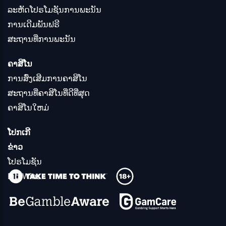
ລະຫັດໂປຣໂມຊັນການພະນັນ
ການເດີມພັນຟຣີ
ສະຖານທີ່ການພະນັນ
ຄາສິໂນ
ການສົ່ງເສີມການຄາສິໂນ
ສະຖານທີ່ຄາສິໂນທີ່ດີທີ່ສຸດ
ຄາສິໂນໃຫມ່
ໂປກເກີ
ຂ່າວ
ໂປຣໂມຊັນ
Big Wins