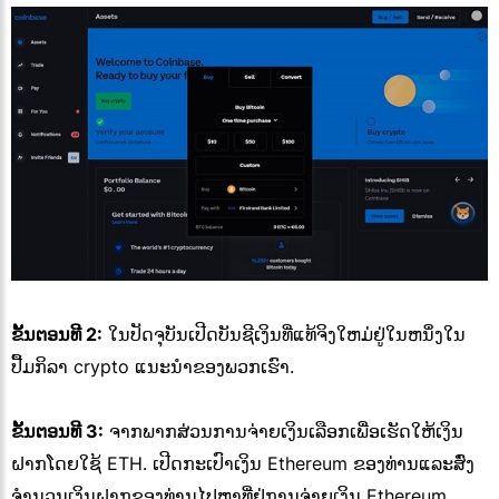
ຂັ້ນຕອນທີ 2:
ໃນປັດຈຸບັນເປີດບັນຊີເງິນທີ່ແທ້ຈິງໃຫມ່ຢູ່ໃນຫນຶ່ງໃນ
ປື້ມກິລາ crypto ແນະນໍາຂອງພວກເຮົາ.
ຂັ້ນຕອນທີ 3:
ຈາກພາກສ່ວນການຈ່າຍເງິນເລືອກເພື່ອເຮັດໃຫ້ເງິນ
ຝາກໂດຍໃຊ້ ETH. ເປີດກະເປົາເງິນ Ethereum ຂອງທ່ານແລະສົ່ງ
ຈໍານວນເງິນຝາກຂອງທ່ານໄປຫາທີ່ຢູ່ການຈ່າຍເງິນ Ethereum