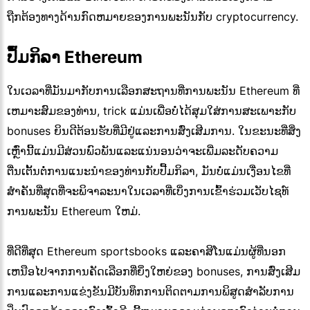
ຖືກຕ້ອງທາງດ້ານກົດຫມາຍຂອງການພະນັນກັບ cryptocurrency.
ປຶ້ມກິລາ Ethereum
ໃນເວລາທີ່ມັນມາກັບການເລືອກສະຖານທີ່ການພະນັນ Ethereum ທີ່
ເຫມາະສົມຂອງທ່ານ, trick ແມ່ນເພື່ອບໍ່ໄດ້ສຸມໃສ່ການສະເພາະກັບ
bonuses ຍິນດີຕ້ອນຮັບທີ່ມີຢູ່ແລະການສົ່ງເສີມການ. ໃນຂະນະທີ່ສິ່ງ
ເຫຼົ່ານີ້ແມ່ນມີສ່ວນພົວພັນແລະແນ່ນອນວ່າຈະເພີ່ມລະດັບຄວາມ
ຕື່ນເຕັ້ນຕໍ່ການແນະນໍາຂອງທ່ານກັບປື້ມກິລາ, ມັນບໍ່ແມ່ນເງື່ອນໄຂທີ່
ສໍາຄັນທີ່ສຸດທີ່ຈະພິຈາລະນາໃນເວລາທີ່ເບິ່ງການເຂົ້າຮ່ວມເວັບໄຊທ໌
ການພະນັນ Ethereum ໃຫມ່.
ທີ່ດີທີ່ສຸດ Ethereum sportsbooks ແລະຄາສິໂນແມ່ນຜູ້ທີ່ນອກ
ເຫນືອໄປຈາກການຄັດເລືອກທີ່ຍິ່ງໃຫຍ່ຂອງ bonuses, ການສົ່ງເສີມ
ການແລະການແຂ່ງຂັນມີບັນທຶກການຕິດຕາມການພິສູດສໍາລັບການ