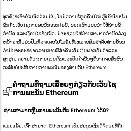
ທຸກຄັ້ງທີ່ເຈົ້າຂໍໂບນັດຕ້ອນຮັບ, ໂບນັດການໂຫຼດຄືນໃໝ່ ຫຼືເຂົ້າໂປຣໂມ
ຊັນກັບເວັບໄຊການພະນັນອອນໄລນ໌, ພວກເຮົາແນະນຳໃຫ້ອ່ານຂໍ້
ກຳນົດ ແລະເງື່ອນໄຂທັງໝົດ. ນີ້ຈະຊ່ວຍໃຫ້ທ່ານສາມາດກໍານົດລ່ວງ
ຫນ້າວ່ານີ້ແມ່ນປື້ມກິລາແລະໂປໂມຊັ່ນທີ່ເຫມາະສົມສໍາລັບທ່ານຍ້ອນ
ວ່າມັນຈະອະທິບາຍລາຍການທີ່ສໍາຄັນເຊັ່ນເງິນຝາກຂັ້ນຕ່ໍາແລະ
ສູງສຸດ, ຄວາມຕ້ອງການຖອນເງິນແລະປັດໃຈອື່ນໆທີ່ອາດຈະສົ່ງຜົນ
ກະທົບຕໍ່ປະສົບການການພະນັນຂອງທ່ານກັບ Ethereum.
ຄຳຖາມທີ່ຖາມເລື້ອຍໆກ່ຽວກັບເວັບໄຊ
ການພະນັນ Ethereum
 ທ່ານສາມາດຫຼີ້ນການພະນັນກັບ Ethereum ໄດ້ບໍ?
ແມ່ນແລ້ວ, ເຈົ້າສາມາດ. Ethereum ເປັນສະກຸນເງິນດິຈິຕອນທີ່ຖືກ