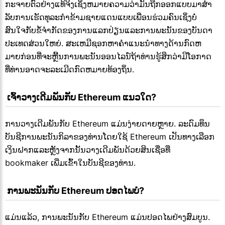
ກະຈາຍຕົວຢ່າງແທ້ຈິງເຊິ່ງຫມາຍຄວາມວ່າມັນຖືກອອກແບບມາສໍາ
ລັບການເຮັດທຸລະກໍາຂ້າມຊາຍແດນແບບເພື່ອນຮ່ວມຄົນເຊິ່ງບໍ່
ສົນໃຈກັບຂໍ້ຈໍາກັດຂອງການແລກປ່ຽນແລະການພະນັນຂອງບັນດາ
ປະເທດສ່ວນໃຫຍ່. ສະເຫມີຊອກຫາຄໍາແນະນໍາທາງດ້ານກົດຫ
ມາຍກ່ອນທີ່ຈະຫຼີ້ນການພະນັນອອນໄລນ໌ຖ້າທ່ານຮູ້ສຶກວ່າມີໂອກາດ
ທີ່ທ່ານອາດຈະລະເມີດກົດຫມາຍທ້ອງຖິ່ນ.
 ເຈົ້າວາງເດີມພັນກັບ Ethereum ແນວໃດ?
ການວາງເດີມພັນກັບ Ethereum ແມ່ນງ່າຍດາຍຫຼາຍ. ລະດົມທຶນ
ບັນຊີການພະນັນກິລາຂອງທ່ານໂດຍໃຊ້ Ethereum ເປັນທາງເລືອກ
ເງິນຝາກແລະຫຼັງຈາກນັ້ນວາງເດີມພັນດ້ວຍສິນເຊື່ອທີ່
bookmaker ເພີ່ມເຂົ້າໃນບັນຊີຂອງທ່ານ.
 ການພະນັນກັບ Ethereum ປອດໄພບໍ?
ແມ່ນແລ້ວ, ການພະນັນກັບ Ethereum ແມ່ນປອດໄພຢ່າງສົມບູນ.