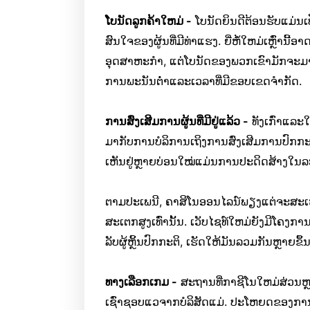
ໂບນັດລູກຄ້າໃຫມ່ -
ໂບນັດຍິນດີຕ້ອນຮັບແມ່ນເປ
ສົນໃຈຂອງຜູ້ນທີ່ມີທ່າແຮງ. ຍີ່ຫໍ້ໃຫມ່ເຫຼົ່
ອຸດສາຫະກໍາ, ແຕ່ໂບນັດຂອງພວກເຂົາມັກຈະມາພ້ອ
ການພະນັນຕໍ່າແລະເວລາທີ່ມີຂອບເຂດຈໍາກັດ.
ການສົ່ງເສີມການຜູ້ນທີ່ມີຢູ່ແລ້ວ -
ທັງເກົ່າແລະໃ
ມາກັບການບໍລິການເຖິງການສົ່ງເສີມການປົກກະຕິສໍ
ເຫັນຢູ່ຫຼາຍບ່ອນໃໝ່ແມ່ນການປະດິດສ້າງໃນລະ
ຕາມປະເພນີ, ຄາສິໂນອອນໄລນ໌ພຽງແຕ່ຈະສະເຫນີ
ສະເຕກສູງເທົ່ານັ້ນ. ເວັບໄຊທ໌ໃຫມ່ຍັງມີໂຄງກາ
ລັບຜູ້ຫຼິ້ນປົກກະຕິ, ເຮັດໃຫ້ມັນລວມກັນຫຼາຍຂຶ້ນ
ທາງເລືອກເກມ -
ສະຖານທີ່ກາຊີໂນໃຫມ່ສ່ວນຫຼາຍ
ເຊົ່າຊອບແວຈາກບໍລິສັດແມ່. ປະໂຫຍດຂອງການນີ