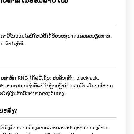
ວກັບຄາສິໂນອອນລາຍໃໝ່
ດຄາສິໂນອອນໄລນ໌ໃຫມ່ທີ່ໄດ້ຮັບອະນຸຍາດແລະລະບຽບການ.
ນເວັບໄຊທ໌ນີ້.
ສາທິດ RNG ໄດ້ຟຣີເຊັ່ນ: ສະລັອດຕິງ, blackjack,
າມາດຊະນະເງິນທີ່ແທ້ຈິງຫຼີ້ນເຫຼົ່ານີ້, ພວກມັນເປັນປະໂຫຍດ
ທີ່ຈະໃຊ້ເງິນສົດທີ່ຫາຍາກຂອງຕົນເອງ.
ມ່ນຫຍັງ?
ນຫນຶ່ງທີ່ກົງກັບຄວາມຕ້ອງການແລະຄວາມປາຖະຫນາຂອງທ່ານ.