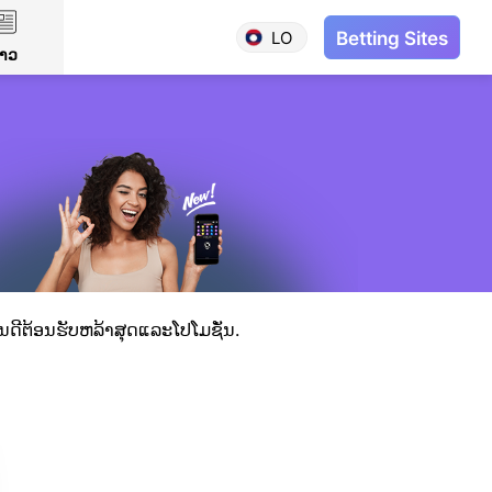
LO
Betting Sites
່າວ
ິນດີຕ້ອນຮັບຫລ້າສຸດແລະໂປໂມຊັ່ນ.