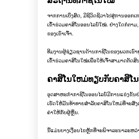
ສະຖານທີ່ກາຊີໂນໃໝ່
ຈາກການເບິ່ງສົດ, ມີຊີວິດຊີວາໄປສູ່ການອອກເ
ເຂົ້າຮ່ວມຄາສິໂນອອນໄລນ໌ໃໝ່. ຢ່າງໃດກໍຕາມ, ມີບ
ຂອງເຂົາເຈົ້າ.
ທີມງານຜູ້ຊ່ຽວຊານດ້ານກາຊີໂນຂອງພວກເຮົາຢູ່ທີ່
ເຂົ້າຮ່ວມຄາສິໂນໃໝ່ເພື່ອໃຫ້ເຈົ້າສາມາດຕັດສິນ
ຄາສິໂນໃຫມ່ທຽບກັບຄາສິໂນທີ່ສ
ອຸດສາຫະກໍາກາຊີໂນອອນໄລນ໌ມີການແຂ່ງຂັນຢ່າງຫ
ເຮັດໃຫ້ມັນທ້າທາຍສໍາລັບຄາສິໂນໃຫມ່ທີ່ຈະສ
ຄ່າໃຫ້ກັບຜູ້ຫຼິ້ນ.
ນີ້ແມ່ນບາງເງື່ອນໄຂຫຼັກທີ່ຈະພິຈາລະນາລະຫວ່