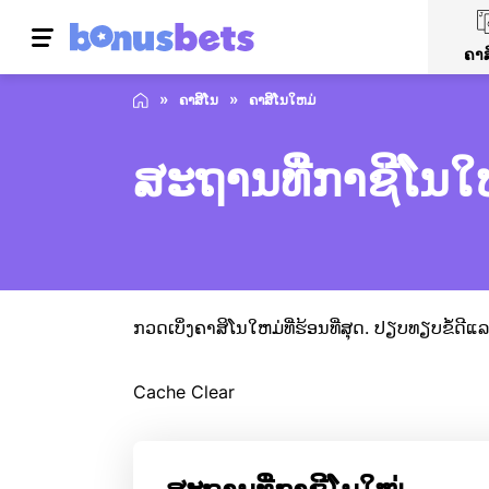
ຄາສ
ຄາສິໂນ
ຄາສິໂນໃຫມ່
ສະຖານທີ່ກາຊີໂນໃ
ກວດເບິ່ງຄາສິໂນໃຫມ່ທີ່ຮ້ອນທີ່ສຸດ. ປຽບທຽບຂໍ້ດີ
Cache Clear