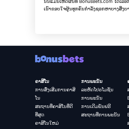
ນັ້ນແມ່ນເຫດຜົນທີ່ BonusBets.com ໄດ້ເລືອ
ເຮົາຂອບໃຈຜູ້ນທຸກຄົນກໍາລັງຊອກຫາບາງສິ່ງບາ
ຄາສິໂນ
ການພະນັນ
ການສົ່ງເສີມການຄາສິ
ລະຫັດໂປຣໂມຊັນ
ໂນ
ການພະນັນ
ສະຖານທີ່ຄາສິໂນທີ່ດີ
ການເດີມພັນຟຣີ
ທີ່ສຸດ
ສະຖານທີ່ການພະນັນ
ຄາສິໂນໃຫມ່