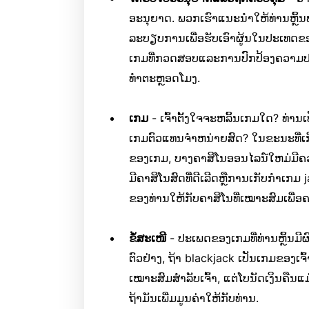
ອະນຸຍາດ. ພວກເຮົາແນະນໍາໃຫ້ທ່ານຫຼິ້ນ
ລະບຽບການເພື່ອຮັບເອົາຜູ້ນໃນປະເທດຂອ
ເກມທີ່ກວດສອບແລະການປົກປ້ອງຄວາມປອ
ທໍາຕະຫຼອດໂມງ.
ເກມ
- ເຈົ້າຕັ້ງໃຈຈະຫລິ້ນເກມໃດ? ທ່ານ
ເກມຕົວແທນຈໍາຫນ່າຍສົດ? ໃນຂະນະທີ່
ຂອງເກມ, ບາງຄາສິໂນອອນໄລນ໌ໃຫມ່ມີຄວາມ
ມີຄາສິໂນສົດທີ່ດີເລີດຫຼືການເກັບກໍາເ
ຂອງທ່ານໃຫ້ກັບຄາສິໂນທີ່ເໝາະສົມເພື່ອ
ຂໍ້ສະເໜີ
- ປະເພດຂອງເກມທີ່ທ່ານຫຼິ້ນມີຜ
ຕົວຢ່າງ, ຖ້າ blackjack ເປັນເກມຂອງເຈົ
ເໝາະສົມສຳລັບເຈົ້າ, ແຕ່ໂບນັດເງິນຄືນແ
ຖ້າມັນເພີ່ມມູນຄ່າໃຫ້ກັບທ່ານ.