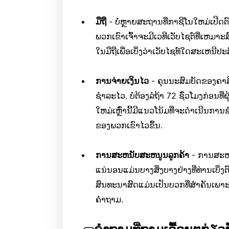
ມືຖື
- ບໍ່ຫຼາຍສະຖານທີ່ກາຊີໂນໃຫມ່ເປີດຕົ
ພວກເຂົາເຈົ້າຈະມີເວທີເວັບໄຊຕ໌ທີ່ເຫມາະ
ໃນມືຖືເພື່ອເບິ່ງວ່າເວັບໄຊທ໌ໃດສະເຫນີປະສ
ການຈ່າຍເງິນໄວ
- ຄຸນນະສົມບັດຂອງຄາສ
ຊໍາລະໄວ. ບໍ່​ຕ້ອງ​ລໍ​ຖ້າ 72 ຊົ່ວ​ໂມງ​ກ່ອນ​ທີ່​
ໃຫມ່ເຫຼົ່ານີ້ມີແນວໂນ້ມທີ່ຈະດໍາເນີນກາ
ຂອງພວກເຂົາໄວຂຶ້ນ.
ການສະຫນັບສະຫນູນລູກຄ້າ
- ການສະຫນັ
ແນ່ນອນແມ່ນບາງສິ່ງບາງຢ່າງທີ່ທ່ານເບິ່
ສົນທະນາສົດແມ່ນເປັນບວກທີ່ສໍາຄັນເພາະວ່
ຄໍາຖາມ.