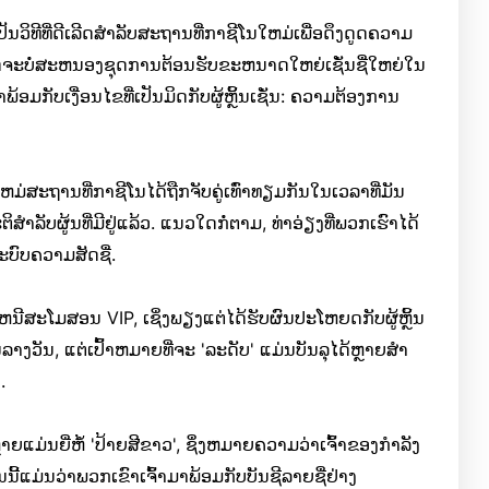
ັນວິທີທີ່ດີເລີດສໍາລັບສະຖານທີ່ກາຊີໂນໃຫມ່ເພື່ອດຶງດູດຄວາມ
ານີ້ອາດຈະບໍ່ສະຫນອງຊຸດການຕ້ອນຮັບຂະຫນາດໃຫຍ່ເຊັ່ນຊື່ໃຫຍ່ໃນ
ມກັບເງື່ອນໄຂທີ່ເປັນມິດກັບຜູ້ຫຼິ້ນເຊັ່ນ: ຄວາມຕ້ອງການ
ຫມ່ສະຖານທີ່ກາຊີໂນໄດ້ຖືກຈັບຄູ່ເທົ່າທຽມກັນໃນເວລາທີ່ມັນ
າລັບຜູ້ນທີ່ມີຢູ່ແລ້ວ. ແນວໃດກໍ່ຕາມ, ທ່າອ່ຽງທີ່ພວກເຮົາໄດ້
ບົບຄວາມສັດຊື່.
ສະໂມສອນ VIP, ເຊິ່ງພຽງແຕ່ໄດ້ຮັບຜົນປະໂຫຍດກັບຜູ້ຫຼິ້ນ
ນລາງວັນ, ແຕ່ເປົ້າຫມາຍທີ່ຈະ 'ລະດັບ' ແມ່ນບັນລຸໄດ້ຫຼາຍສໍາ
.
ແມ່ນຍີ່ຫໍ້ 'ປ້າຍສີຂາວ', ຊຶ່ງຫມາຍຄວາມວ່າເຈົ້າຂອງກໍາລັງ
້ແມ່ນວ່າພວກເຂົາເຈົ້າມາພ້ອມກັບບັນຊີລາຍຊື່ຢ່າງ