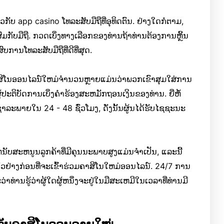
ວກັບ app casino ໂທລະສັບມືຖືທີ່ອຸທິດຕົນ. ຢ່າງໃດກໍຕາມ,
ສົມກັບມືຖື. ກວດເບິ່ງທາງເລືອກຂອງທ່ານຖ້າທ່ານຕ້ອງການຫຼິ້ນ
ົບການໂທລະສັບມືຖືທີ່ດີທີ່ສຸດ.
ິໂນອອນໄລນ໌ໃຫມ່ຈໍານວນຫຼາຍແມ່ນວ່າພວກເຂົາສຸມໃສ່ການ
ຜູ້​ປະ​ຕິ​ບັດ​ການ​ເບິ່ງ​ຄໍາ​ຮ້ອງ​ສະ​ຫມັກ​ຖອນ​ເງິນ​ຂອງ​ທ່ານ. ຍີ່ຫໍ້
ນຊໍາລະພາຍໃນ 24 - 48 ຊົ່ວໂມງ, ດັ່ງນັ້ນຜູ້ນໄດ້ຮັບໄຊຊະນະ
ບສະຫນູນລູກຄ້າທີ່ມີຄຸນນະພາບສູງແມ່ນຈໍາເປັນ, ແລະນີ້
ງຕົວຢ່າງກ່ອນທີ່ຈະເຂົ້າຮ່ວມຄາສິໂນໃຫມ່ອອນໄລນ໌. 24/7 ການ
າທ່ານຮູ້ວ່າຜູ້ໃດຜູ້ຫນຶ່ງຈະຢູ່ໃນມືສະເຫມີໃນເວລາທີ່ທ່ານມີ