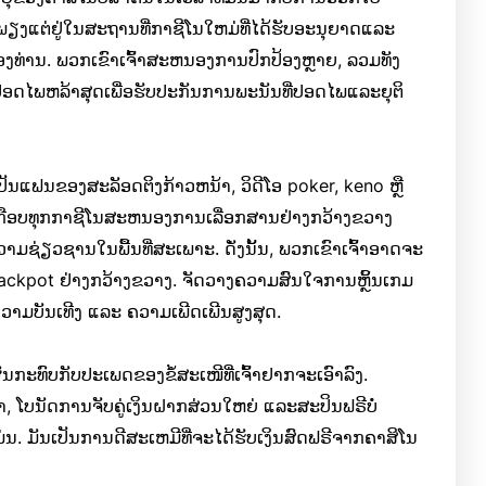
ພຽງແຕ່ຢູ່ໃນສະຖານທີ່ກາຊີໂນໃຫມ່ທີ່ໄດ້ຮັບອະນຸຍາດແລະ
ງທ່ານ. ພວກເຂົາເຈົ້າສະຫນອງການປົກປ້ອງຫຼາຍ, ລວມທັງ
ດໄພຫລ້າສຸດເພື່ອຮັບປະກັນການພະນັນທີ່ປອດໄພແລະຍຸຕິ
ເປັນແຟນຂອງສະລັອດຕິງກ້າວຫນ້າ, ວິດີໂອ poker, keno ຫຼື
ເກືອບທຸກກາຊີໂນສະຫນອງການເລື່ອກສານຢ່າງກວ້າງຂວາງ
ຊ່ຽວຊານໃນພື້ນທີ່ສະເພາະ. ດັ່ງນັ້ນ, ພວກເຂົາເຈົ້າອາດຈະ
ກມ jackpot ຢ່າງກວ້າງຂວາງ. ຈັດວາງຄວາມສົນໃຈການຫຼິ້ນເກມ
ຄວາມບັນເທີງ ແລະ ຄວາມເພີດເພີນສູງສຸດ.
ົນກະທົບກັບປະເພດຂອງຂໍ້ສະເໜີທີ່ເຈົ້າຢາກຈະເອົາລົງ.
້າ, ໂບນັດການຈັບຄູ່ເງິນຝາກສ່ວນໃຫຍ່ ແລະສະປິນຟຣີບໍ່
ມ່ນ. ມັນເປັນການດີສະເຫມີທີ່ຈະໄດ້ຮັບເງິນສົດຟຣີຈາກຄາສິໂນ