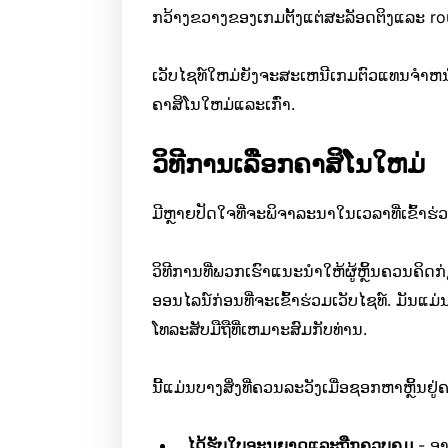
ກວ້າງຂວາງຂອງເກມຕັ້ງແຕ່ສະລັອດຕິງແລະ rou
ເວັບໄຊທ໌ໃຫມ່ຍັງຈະສະເຫນີເກມຕົວແທນຈໍາຫນ່າຍ
ຄາສິໂນໃຫມ່ແລະເກົ່າ.
ວິທີການເລືອກຄາສິໂນໃຫມ່
ມີຫຼາຍປັດໃຈທີ່ຈະພິຈາລະນາໃນເວລາທີ່ເຂົ້າຮ
ວິທີການທີ່ພວກເຮົາແນະນໍາໃຫ້ຜູ້ຫຼິ້ນຄວນຄິດກ່
ອອນໄລນ໌ກ່ອນທີ່ຈະເຂົ້າຮ່ວມເວັບໄຊທ໌. ມັນແມ
ໂທລະສັບມືຖືທີ່ເຫມາະສົມກັບທ່ານ.
ນີ້ແມ່ນບາງສິ່ງທີ່ຄວນລະວັງເມື່ອຊອກຫາຫຼິ້ນຢູ່
ໄດ້ຮັບໃບອະນຸຍາດແລະຖືກຄວບຄຸມ
- ອາ