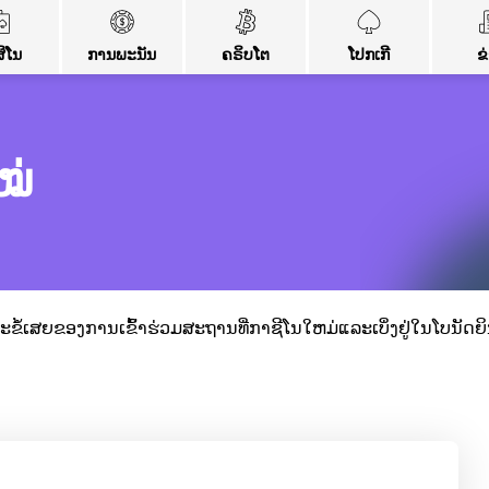
ິໂນ
ການພະນັນ
ຄຣິບໂຕ
ໂປກເກີ
ຂ
ໝ່
ແລະຂໍ້ເສຍຂອງການເຂົ້າຮ່ວມສະຖານທີ່ກາຊີໂນໃຫມ່ແລະເບິ່ງຢູ່ໃນໂບນັດຍ