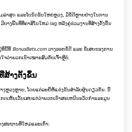
ກມລ່າສຸດ ແລະໂບນັດອັນໃຫຍ່ຫຼວງ, ມີຂໍ້ດີຫຼາຍຢ່າງໃນການ
າງພື້ນທີ່ທີ່ຄາສິໂນໃຫມ່ lag ຫລັງຄູ່ຮ່ວມງານທີ່ສ້າງຕັ້ງຂຶ້ນ
ນີ້ທີ່
BonusBets.com
ວາງອອກຂໍ້ດີ ແລະ ຂໍ້ເສຍຂອງການ
ໃຈວ່າພວກເຂົາເໝາະສົມກັບເຈົ້າຫຼືບໍ່.
້າງຕັ້ງຂຶ້ນ
ຼວງຫຼາຍ, ໂດຍແຕ່ລະຍີ່ຫໍ້ແຂ່ງຂັນສໍາລັບຜູ້ນດຽວກັນ. ນີ້
ັງເກດເຫັນເວັ້ນເສຍແຕ່ວ່າພວກເຂົາສະເຫນີນະວັດກໍາແລະມູນ
າງສະຖານທີ່ໃຫມ່ແລະເກົ່າ: