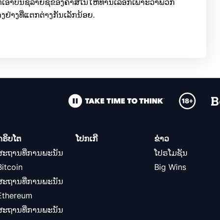
ກເອົາບັນຊີລາຍຊື່ຂອງຄາສິໂນໃຫ້ທ່ານເລືອກເພາະວ່າພວກ
ງຢ່າງທີ່ແຕກຕ່າງກັນເລັກນ້ອຍ.
ຄຣິບໂຕ
ໂປກເກີ
ຂ່າວ
ສະຖານທີ່ການພະນັນ
ໂປຣໂມຊັນ
Bitcoin
Big Wins
ສະຖານທີ່ການພະນັນ
Ethereum
ສະຖານທີ່ການພະນັນ