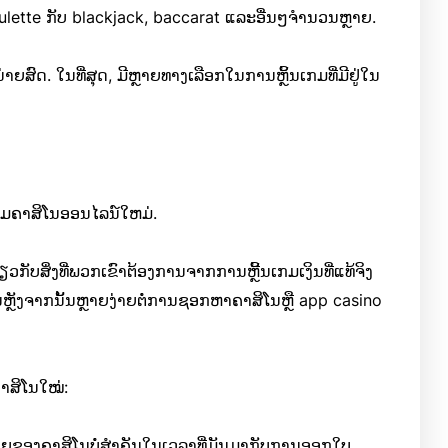
lette ກັບ blackjack, baccarat ແລະອື່ນໆຈໍານວນຫຼາຍ.
ສົດ. ໃນທີ່ສຸດ, ມີຫຼາຍທາງເລືອກໃນການຫຼິ້ນເກມທີ່ມີຢູ່ໃນ
່ວມຄາສິໂນອອນໄລນ໌ໃຫມ່.
ຽວກັບສິ່ງທີ່ພວກເຂົາຕ້ອງການຈາກການຫຼີ້ນເກມເງິນທີ່ແທ້ຈິງ
່ນຫຼັງຈາກນັ້ນຫຼາຍງ່າຍຕໍ່ການຊອກຫາຄາສິໂນຫຼື app casino
ຄາສິໂນໃໝ່:
ຍຸຂອງຄາສິໂນບໍ່ສໍາຄັນໃນເວລາທີ່ມັນມາກັບການອອກໃບ