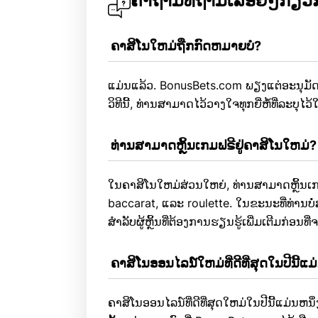
ຄຳຖາມທີ່ຖາມເລື້ອຍໆກ່ຽ
 ຄາສິໂນໃຫມ່ຖືກກົດຫມາຍບໍ?
ແມ່ນແລ້ວ. BonusBets.com ພຽງແຕ່ອະນຸມັ
ວິທີນີ້, ທ່ານສາມາດໄວ້ວາງໃຈທຸກຍີ່ຫໍ້ທີ່ລະບຸໄວ້ໃ
 ທ່ານສາມາດຫຼິ້ນເກມຟຣີຢູ່ຄາສິໂນໃຫມ່?
ໃນຄາສິໂນໃຫມ່ສ່ວນໃຫຍ່, ທ່ານສາມາດຫຼິ້ນເກມ
baccarat, ແລະ roulette. ໃນຂະນະທີ່ທ່ານບໍ່ສ
ສໍາລັບຜູ້ຫຼິ້ນທີ່ຕ້ອງການຮຽນຮູ້ເພີ່ມເຕີມກ່ອນ
 ຄາສິໂນອອນໄລນ໌ໃຫມ່ທີ່ດີທີ່ສຸດໃນປີນີ້ແ
ຄາສິໂນອອນໄລນ໌ທີ່ດີທີ່ສຸດໃຫມ່ໃນປີນີ້ແມ່