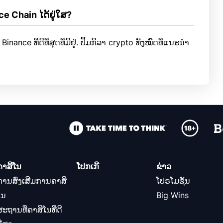
e Chain ໄດ້ຢູ່ໃສ?
ance ທີ່ດີທີ່ສຸດທີ່ມີຢູ່. ປຶ້ມກິລາ crypto ທັງໝົດທີ່ແນະນຳ
ຄາສິໂນ
ໂປກເກີ
ຂ່າວ
ການສົ່ງເສີມການຄາສິ
ໂປຣໂມຊັນ
ໂນ
Big Wins
ສະຖານທີ່ຄາສິໂນທີ່ດີ