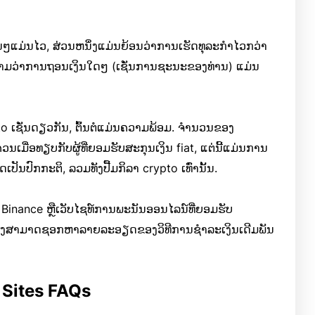
່ນໆແມ່ນໄວ, ສ່ວນຫນຶ່ງແມ່ນຍ້ອນວ່າການເຮັດທຸລະກໍາໄວກວ່າ
ວາມວ່າການຖອນເງິນໃດໆ (ເຊັ່ນການຊະນະຂອງທ່ານ) ແມ່ນ
to ເຊັ່ນດຽວກັນ, ຕົ້ນຕໍແມ່ນຄວາມພ້ອມ. ຈໍານວນຂອງ
ນເມື່ອທຽບກັບຜູ້ທີ່ຍອມຮັບສະກຸນເງິນ fiat, ແຕ່ນີ້ແມ່ນການ
ັນປົກກະຕິ, ລວມທັງປື້ມກິລາ crypto ເທົ່ານັ້ນ.
Binance ຫຼືເວັບໄຊທ໌ການພະນັນອອນໄລນ໌ທີ່ຍອມຮັບ
ເຈົ້າຍັງສາມາດຊອກຫາລາຍລະອຽດຂອງວິທີການຊໍາລະເງິນເດີມພັນ
 Sites FAQs