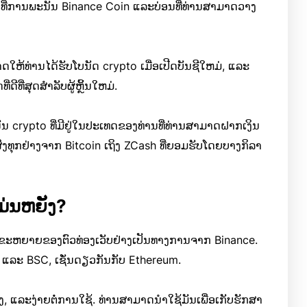
ຖານທີ່ການພະນັນ Binance Coin ແລະບ່ອນທີ່ທ່ານສາມາດວາງ
ຫ້ທ່ານໄດ້ຮັບໂບນັດ crypto ເມື່ອເປີດບັນຊີໃຫມ່, ແລະ
ີ່ສຸດສໍາລັບຜູ້ຫຼິ້ນໃຫມ່.
ັນ crypto ທີ່ມີຢູ່ໃນປະເທດຂອງທ່ານທີ່ທ່ານສາມາດຝາກເງິນ
່ງທຸກຢ່າງຈາກ Bitcoin ເຖິງ ZCash ທີ່ຍອມຮັບໂດຍບາງກິລາ
ມ່ນຫຍັງ?
ວນຂະຫຍາຍຂອງຕົວທ່ອງເວັບຢ່າງເປັນທາງການຈາກ Binance.
ແລະ BSC, ເຊັ່ນດຽວກັນກັບ Ethereum.
າງ, ແລະງ່າຍຕໍ່ການໃຊ້. ທ່ານສາມາດນໍາໃຊ້ມັນເພື່ອເກັບຮັກສາ