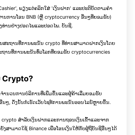
'Cashier', ພຽງແຕ່ຄລິກໃສ່ 'ເງິນຝາກ' ແລະປະຕິບັດຕາມຄໍາ
ຜ່ານການໂອນ BNB (ຫຼື cryptocurrency ອື່ນໆທີ່ຍອມຮັບ)
ທ່ານຢ່າງປອດໄພແລະປອດໄພ. ບັນຊີ.
ນສະຖານທີ່ການພະນັນ crypto ທີ່ທ່ານສາມາດຝາກເງິນໂດຍ
ສະຖານທີ່ການພະນັນທົ່ວໂລກທີ່ຍອມຮັບ cryptocurrencies
ບ Crypto?
ໍານວນການບໍລິການທີ່ເພີ່ມຂຶ້ນແລະຜູ້ຄ້າເລີ່ມຍອມຮັບ
ນໆ, ດັ່ງນັ້ນກໍ່ເຮັດເວັບໄຊທ໌ການພະນັນອອນໄລນ໌ຫຼາຍຂຶ້ນ.
 crypto ສໍາລັບເງິນຝາກແລະການຖອນເງິນເຂົ້າແລະຈາກ
ງສາມາດໃຊ້ Binance ເພື່ອໂອນເງິນໃຫ້ກັບຜູ້ຖືບັນຊີອື່ນໆໄດ້