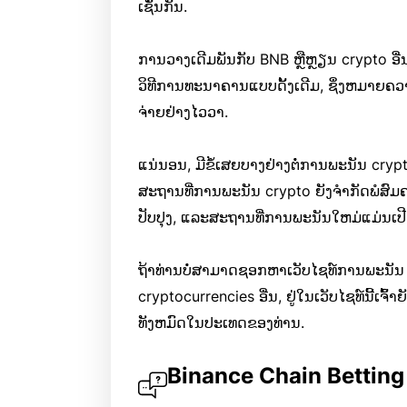
ເຊັ່ນກັນ.
ການວາງເດີມພັນກັບ BNB ຫຼືຫຼຽນ crypto ອື
ວິທີການທະນາຄານແບບດັ້ງເດີມ, ຊຶ່ງຫມາຍຄ
ຈ່າຍຢ່າງໄວວາ.
ແນ່ນອນ, ມີຂໍ້ເສຍບາງຢ່າງຕໍ່ການພະນັນ cryp
ສະຖານທີ່ການພະນັນ crypto ຍັງຈໍາກັດພໍສົມຄວ
ປັບປຸງ, ແລະສະຖານທີ່ການພະນັນໃຫມ່ແມ່ນເປີດເປ
ຖ້າທ່ານບໍ່ສາມາດຊອກຫາເວັບໄຊທ໌ການພະນັນ 
cryptocurrencies ອື່ນ, ຢູ່ໃນເວັບໄຊທ໌ນີ້
ທັງຫມົດໃນປະເທດຂອງທ່ານ.
Binance Chain Betting