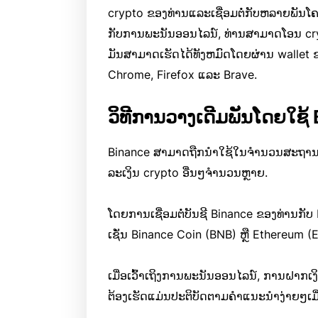
crypto ຂອງທ່ານແລະເຊື່ອມຕໍ່ກັບຫລາຍພັນໂຄງ
ກັບການພະນັນອອນໄລນ໌, ທ່ານສາມາດໂອນ cry
ມັນສາມາດເຮັດໄດ້ທັງຫມົດໂດຍຜ່ານ wallet ຂ
Chrome, Firefox ແລະ Brave.
ວິທີການວາງເດີມພັນໂດຍໃຊ້
Binance ສາມາດຖືກນໍາໃຊ້ໃນຈໍານວນສະຖານທ
ລະເງິນ crypto ອື່ນໆຈໍານວນຫຼາຍ.
ໂດຍການເຊື່ອມຕໍ່ບັນຊີ Binance ຂອງທ່ານກັ
ເຊັ່ນ Binance Coin (BNB) ຫຼື Ethereum (ET
ເມື່ອເວົ້າເຖິງການພະນັນອອນໄລນ໌, ການຝາກເງິ
ຕ້ອງເຮັດແມ່ນປະຕິບັດຕາມຄໍາແນະນໍາງ່າຍໆເມື່