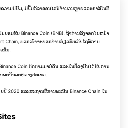
ຄວາມນິຍົມ, ມີປື້ມກິລາອອນໄລນ໌ຈໍານວນຫຼາຍແລະຄາສິໂນທີ່
ັນຍອມຮັບ Binance Coin (BNB). ຖ້າທ່ານລົງຈອດໃນຫນ້າ
rt Chain, ພວກເຮົາຈະບອກທ່ານກ່ຽວກັບເວັບໄຊທ໌ການ
ວນັ້ນ.
ີ Binance Coin ຕິດຕາມມາບໍ່ດົນ ແລະໃນປັດຈຸບັນໄດ້ຮັບການ
ານພະນັນລະຫວ່າງປະເທດ.
້າຍປີ 2020 ແລະສະຖານທີ່ການພະນັນ Binance Chain ໃນ
Sites