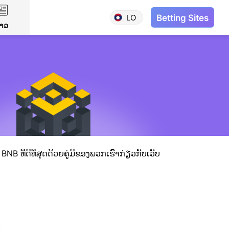
LO
Betting Sites
່າວ
NB ທີ່ດີທີ່ສຸດດ້ວຍຄູ່ມືຂອງພວກເຮົາກ່ຽວກັບເວັບ