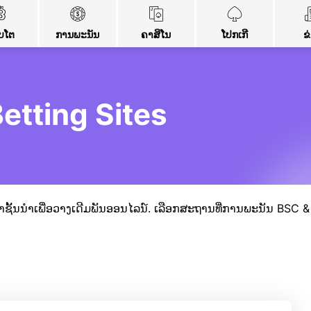
ບໂຕ
ການພະນັນ
ຄາສິໂນ
ໂປກເກີ
ຂ
etting Sites
ລາຊັ້ນນໍາເພື່ອວາງເດີມພັນອອນໄລນ໌. ເລືອກສະຖານທີ່ການພະນັນ BSC & B