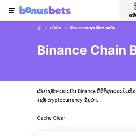
ຄຣິ
ຄຣິບໂຕ
Binance ສະຖານທີ່ການພະນັນ
Binance Chain B
ເວັບໄຊທ໌ການພະນັນ Binance ທີ່ດີທີ່ສຸດແລະປື້ມກິ
ໄຊທ໌ cryptocurrency ຊັ້ນນໍາ.
Cache Clear