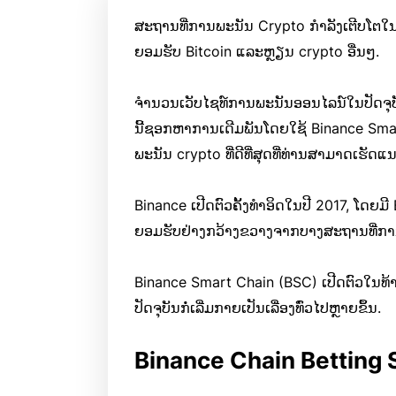
ສະຖານທີ່ການພະນັນ Crypto ກໍາລັງເຕີບໂຕໃນ
ຍອມຮັບ Bitcoin ແລະຫຼຽນ crypto ອື່ນໆ.
ຈໍານວນເວັບໄຊທ໌ການພະນັນອອນໄລນ໌ໃນປັດຈຸບ
ນີ້ຊອກຫາການເດີມພັນໂດຍໃຊ້ Binance Sma
ພະນັນ crypto ທີ່ດີທີ່ສຸດທີ່ທ່ານສາມາດເຮັດແນ
Binance ເປີດຕົວຄັ້ງທໍາອິດໃນປີ 2017, ໂດຍມ
ຍອມຮັບຢ່າງກວ້າງຂວາງຈາກບາງສະຖານທີ່ກ
Binance Smart Chain (BSC) ເປີດຕົວໃນທ
ປັດຈຸບັນກໍ່ເລີ່ມກາຍເປັນເລື່ອງທົ່ວໄປຫຼາຍຂຶ້ນ.
Binance Chain Betting 