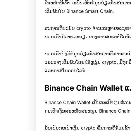
ໃນຫນ້ານີ້ເຈົ້າຈະພົບເຫັນຂໍ້ມູນກ່ຽວກັບສະ
ເດີມພັນໃນ Binance Smart Chain.
ສະຖານທີ່ພະນັນ crypto ຈໍານວນຫຼາຍອະນຸຍາດໃ
ພວກເຮົາມີລາຍລະອຽດຂອງການສະເຫນີໂບນັດທີ່ດີທ
ພວກເຮົາຍັງມີຂໍ້ມູນກ່ຽວກັບສະຖານທີ່ການພະນ
ແລະວາງເດີມພັນໂດຍໃຊ້ຫຼຽນ crypto, ມີທຸກສິ
ແລະຄາສິໂນອອນໄລນ໌.
Binance Chain Wallet ແ
Binance Chain Wallet ເປັນກະເປົາເງິນສ່
ກະເປົາເງິນສະຫນັບສະຫນູນ Binance Chain 
ມັນເປັນກະເປົາເງິນ crypto ພື້ນຖານທີ່ຂ້ອນຂ້