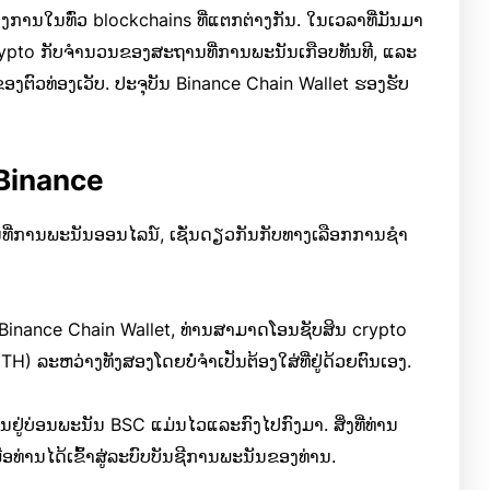
ການໃນທົ່ວ blockchains ທີ່ແຕກຕ່າງກັນ. ໃນເວລາທີ່ມັນມາ
pto ກັບຈໍານວນຂອງສະຖານທີ່ການພະນັນເກືອບທັນທີ, ແລະ
ອງຕົວທ່ອງເວັບ. ປະຈຸບັນ Binance Chain Wallet ຮອງຮັບ
 Binance
ີ່ການພະນັນອອນໄລນ໌, ເຊັ່ນດຽວກັນກັບທາງເລືອກການຊໍາ
ບ Binance Chain Wallet, ທ່ານສາມາດໂອນຊັບສິນ crypto
H) ລະຫວ່າງທັງສອງໂດຍບໍ່ຈໍາເປັນຕ້ອງໃສ່ທີ່ຢູ່ດ້ວຍຕົນເອງ.
ນຢູ່ບ່ອນພະນັນ BSC ແມ່ນໄວແລະກົງໄປກົງມາ. ສິ່ງທີ່ທ່ານ
ອທ່ານໄດ້ເຂົ້າສູ່ລະບົບບັນຊີການພະນັນຂອງທ່ານ.