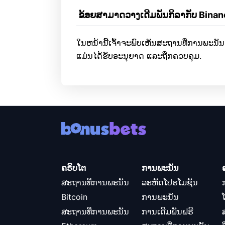
 ຂ້ອຍສາມາດວາງເດີມພັນກິລາກັບ Binanc
ໃນຫນ້ານີ້ເຈົ້າຈະພົບເຫັນສະຖານທີ່ການພະນັນ Bin
ແມ່ນໄດ້ຮັບອະນຸຍາດ ແລະຖືກຄວບຄຸມ.
ຄຣິບໂຕ
ການພະນັນ
ສະຖານທີ່ການພະນັນ
ລະຫັດໂປຣໂມຊັນ
Bitcoin
ການພະນັນ
ສະຖານທີ່ການພະນັນ
ການເດີມພັນຟຣີ