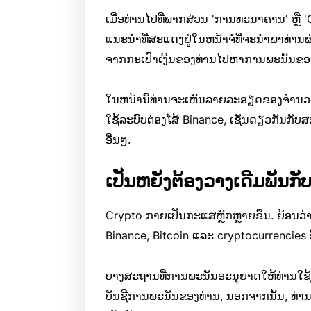
ເມື່ອທ່ານໄປທີ່ພາກສ່ວນ 'ການທະນາຄານ' ຫຼື 
ແນະນໍາທີ່ສະແດງຢູ່ໃນຫນ້າຈໍທີ່ຈະນໍາພາທ່ານ
ຈາກກະເປົາເງິນຂອງທ່ານໄປຫາການພະນັນຂອງ
ໃນຫນ້ານີ້ທ່ານຈະເຫັນລາຍລະອຽດຂອງຈໍານວ
ໃຊ້ລະບົບຕ່ອງໂສ້ Binance, ເຊັ່ນດຽວກັນກັບ
ອື່ນໆ.
ເປັນຫຍັງຕ້ອງວາງເດີມພັນກັ
Crypto ກາຍເປັນກະແສຫຼັກຫຼາຍຂຶ້ນ. ຍ້ອນວ່າຈ
Binance, Bitcoin ແລະ cryptocurrencies ອື່
ບາງສະຖານທີ່ການພະນັນອະນຸຍາດໃຫ້ທ່ານໃຊ້
ບັນຊີການພະນັນຂອງທ່ານ, ນອກຈາກນັ້ນ, ທ່ານຍັ